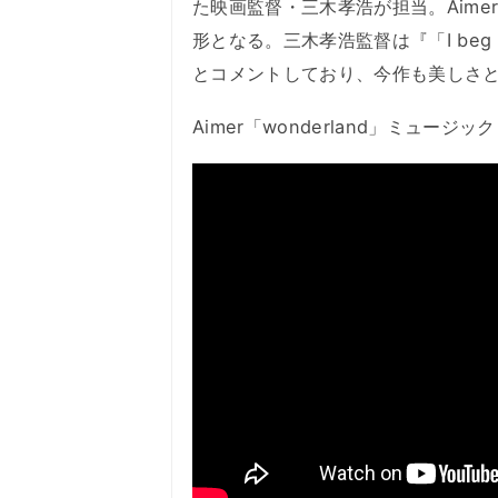
た映画監督・三木孝浩が担当。Aim
形となる。三木孝浩監督は『「I be
とコメントしており、今作も美しさ
Aimer「wonderland」ミュージ