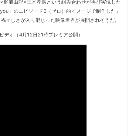
er×梶浦由記×三木孝浩という組み合わせが再び実現した
g you」のエピソード0（ゼロ）的イメージで制作した』
と禍々しさが入り混じった映像世界が展開されそうだ。
ックビデオ（4月12日21時プレミア公開）