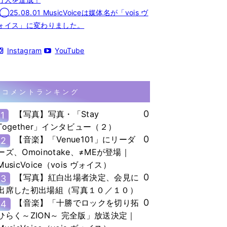
◯25.08.01 MusicVoiceは媒体名が「vois ヴ
ォイス」に変わりました。
Instagram
YouTube
コメントランキング
0
【写真】写真・「Stay
1
Together」インタビュー（２）
0
【音楽】「Venue101」にリーダ
2
ーズ、Omoinotake、≠MEが登場｜
MusicVoice（vois ヴォイス）
0
【写真】紅白出場者決定、会見に
3
出席した初出場組（写真１０／１０）
0
【音楽】「十勝でロックを切り拓
4
ひらく～ZION～ 完全版」放送決定｜