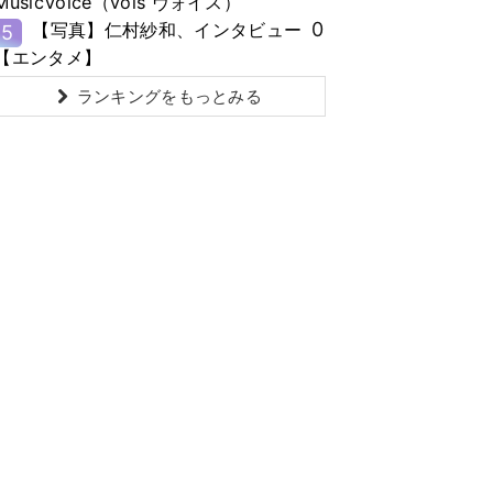
MusicVoice（vois ヴォイス）
0
【写真】仁村紗和、インタビュー
5
【エンタメ】
ランキングをもっとみる