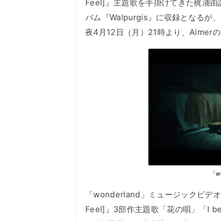
Feel]』主題歌を手掛けてきた梶浦由
バム『Walpurgis』に収録となるが
夜4月12日（月）21時より、AimerのOf
「w
「wonderland」ミュージックビデオの監
Feel]』3部作主題歌「花の唄」「I