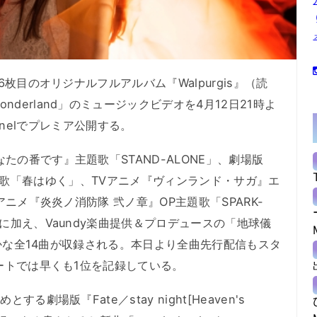
6枚目のオリジナルフルアルバム『Walpurgis』（読
derland」のミュージックビデオを4月12日21時よ
Channelでプレミア公開する。
の番です』主題歌「STAND-ALONE」、劇場版
』最終章主題歌「春はゆく」、TVアニメ『ヴィンランド・サガ』エ
Vアニメ『炎炎ノ消防隊 弐ノ章』OP主題歌「SPARK-
クに加え、Vaundy楽曲提供＆プロデュースの「地球儀
ー豊かな全14曲が収録される。本日より全曲先行配信もスタ
ャートでは早くも1位を記録している。
劇場版『Fate／stay night[Heaven's