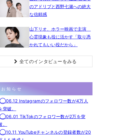
のアドリブと西野七瀬への絶大
な信頼感
山下リオ、ホラー映画で主演
心霊現象も役に活かす「取り憑
かれてもいい役だから」
全てのインタビューをみる
お知らせ
◯06.12 Instagramのフォロワー数が4万人
を突破。
◯06.01 TikTokのフォロワー数が2万を突
破。
◯10.11 YouTubeチャンネルの登録者数が20
万人を達成！