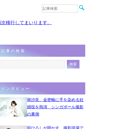
音楽
エンタメ
、順次移行してまいります。
インタビュー
動画
連載
フォト
記事の検索
インタビュー
南沙良、金密輸に手を染める妊
婦役を熱演 シンガポール撮影
の裏側
舘ひろしが明かす、撮影現場で