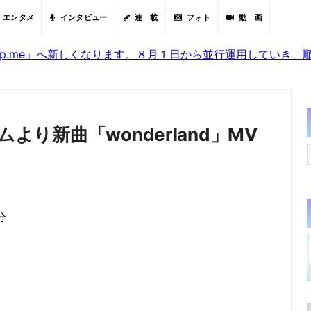
エンタメ
インタビュー
連 載
フォト
動 画
sjp.me」へ新しくなります。８月１日から並行運用していき
ムより新曲「wonderland」MV
分