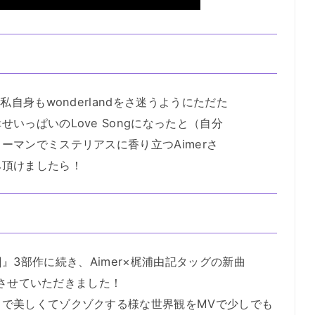
私自身もwonderlandをさ迷うようにただた
いっぱいのLove Songになったと（自分
ーマンでミステリアスに香り立つAimerさ
み頂けましたら！
s Feel]』3部作に続き、Aimer×梶浦由記タッグの新曲
務めさせていただきました！
クで美しくてゾクゾクする様な世界観をMVで少しでも