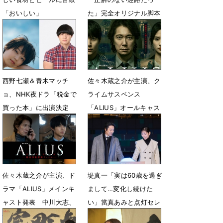
「おいしい」
た」完全オリジナル脚本
にかけた覚悟
7月25日 19時00分
7月25日 12時00分
西野七瀬＆青木マッチ
佐々木蔵之介が主演、ク
ョ、NHK夜ドラ「税金で
ライムサスペンス
買った本」に出演決定
「ALIUS」オールキャス
ト解禁＆キービジュア
6月25日 17時30分
ル・本予告公開
6月17日 17時30分
佐々木蔵之介が主演、ド
堤真一「実は60歳を過ぎ
ラマ「ALIUS」メインキ
まして…変化し続けた
ャスト発表 中川大志、
い」當真あみと点灯セレ
恒松祐里、坂井真紀の出
モニーに出席