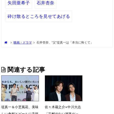
矢田亜希子
石井杏奈
砕け散るところを見せてあげる
>
映画・ドラマ
>
石井杏奈、“父”堤真一は「本当に怖くて」
関連する記事
堤真一＆小芝風花、美味
佐々木蔵之介×中川大志
しい食材とビールに舌鼓
「正解のない迷路だっ