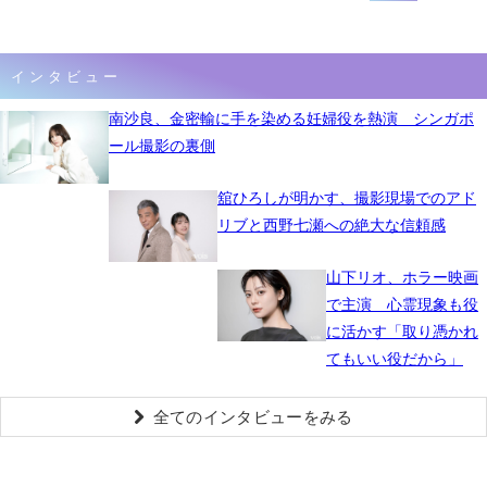
インタビュー
南沙良、金密輸に手を染める妊婦役を熱演 シンガポ
ール撮影の裏側
舘ひろしが明かす、撮影現場でのアド
リブと西野七瀬への絶大な信頼感
山下リオ、ホラー映画
で主演 心霊現象も役
に活かす「取り憑かれ
てもいい役だから」
全てのインタビューをみる