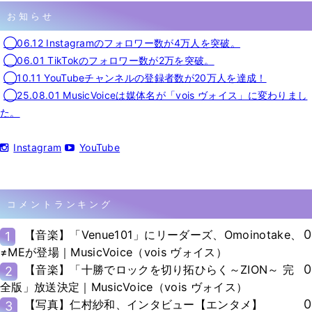
お知らせ
◯06.12 Instagramのフォロワー数が4万人を突破。
◯06.01 TikTokのフォロワー数が2万を突破。
◯10.11 YouTubeチャンネルの登録者数が20万人を達成！
◯25.08.01 MusicVoiceは媒体名が「vois ヴォイス」に変わりまし
た。
Instagram
YouTube
コメントランキング
0
【音楽】「Venue101」にリーダーズ、Omoinotake、
1
≠MEが登場｜MusicVoice（vois ヴォイス）
0
【音楽】「十勝でロックを切り拓ひらく～ZION～ 完
2
全版」放送決定｜MusicVoice（vois ヴォイス）
0
【写真】仁村紗和、インタビュー【エンタメ】
3