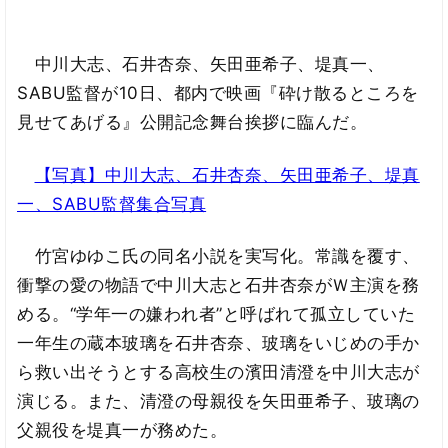
中川大志、石井杏奈、矢田亜希子、堤真一、
SABU監督が10日、都内で映画『砕け散るところを
見せてあげる』公開記念舞台挨拶に臨んだ。
【写真】中川大志、石井杏奈、矢田亜希子、堤真
一、SABU監督集合写真
竹宮ゆゆこ氏の同名小説を実写化。常識を覆す、
衝撃の愛の物語で中川大志と石井杏奈がＷ主演を務
める。“学年一の嫌われ者”と呼ばれて孤立していた
一年生の蔵本玻璃を石井杏奈、玻璃をいじめの手か
ら救い出そうとする高校生の濱田清澄を中川大志が
演じる。また、清澄の母親役を矢田亜希子、玻璃の
父親役を堤真一が務めた。