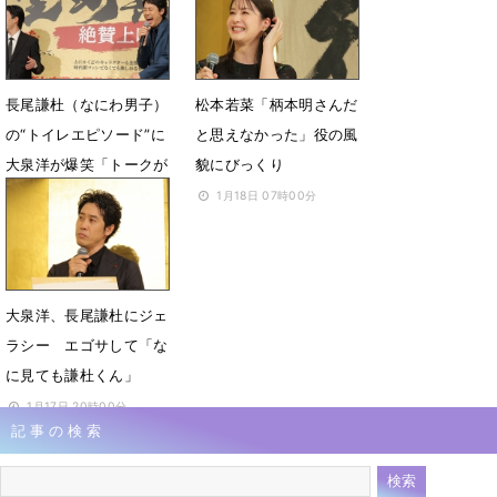
演が決定
2月6日 17時58分
5月21日 12時15分
長尾謙杜（なにわ男子）
松本若菜「柄本明さんだ
の“トイレエピソード”に
と思えなかった」役の風
大泉洋が爆笑「トークが
貌にびっくり
冴えてきたね〜」と絶賛
1月18日 07時00分
1月30日 10時33分
大泉洋、長尾謙杜にジェ
ラシー エゴサして「な
に見ても謙杜くん」
1月17日 20時00分
記事の検索