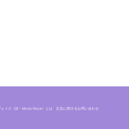
 ヴォイス（旧・MusicVoice）とは
広告に関するお問い合わせ