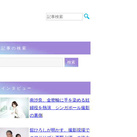
音楽
エンタメ
インタビュー
動画
記事の検索
連載
フォト
インタビュー
南沙良、金密輸に手を染める妊
婦役を熱演 シンガポール撮影
の裏側
舘ひろしが明かす、撮影現場で