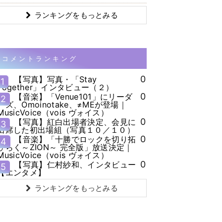
ランキングをもっとみる
コメントランキング
0
【写真】写真・「Stay
1
Together」インタビュー（２）
0
【音楽】「Venue101」にリーダ
2
ーズ、Omoinotake、≠MEが登場｜
MusicVoice（vois ヴォイス）
0
【写真】紅白出場者決定、会見に
3
出席した初出場組（写真１０／１０）
0
【音楽】「十勝でロックを切り拓
4
ひらく～ZION～ 完全版」放送決定｜
MusicVoice（vois ヴォイス）
0
【写真】仁村紗和、インタビュー
5
【エンタメ】
ランキングをもっとみる