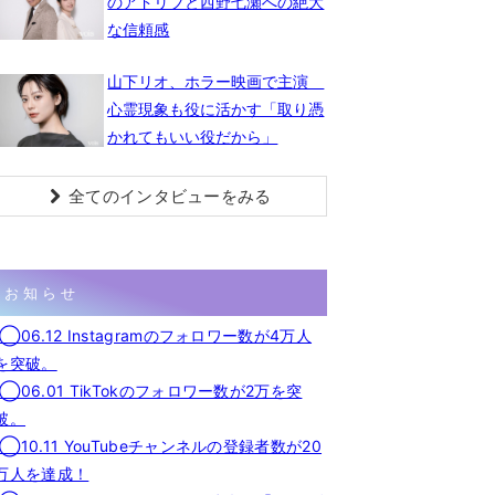
のアドリブと西野七瀬への絶大
な信頼感
山下リオ、ホラー映画で主演
心霊現象も役に活かす「取り憑
かれてもいい役だから」
全てのインタビューをみる
お知らせ
◯06.12 Instagramのフォロワー数が4万人
を突破。
◯06.01 TikTokのフォロワー数が2万を突
破。
◯10.11 YouTubeチャンネルの登録者数が20
万人を達成！