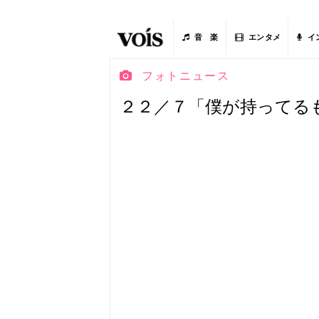
音 楽
エンタメ
イ
フォトニュース
２２／７「僕が持ってる