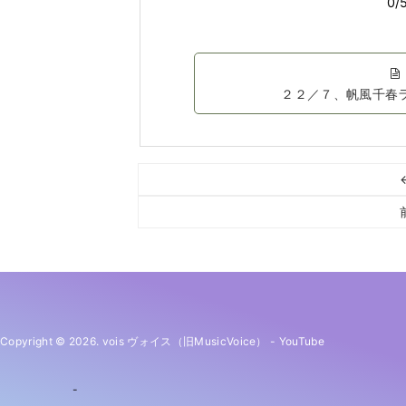
２２／７、帆風千春
Copyright © 2026. vois ヴォイス（旧MusicVoice）
-
YouTube
-