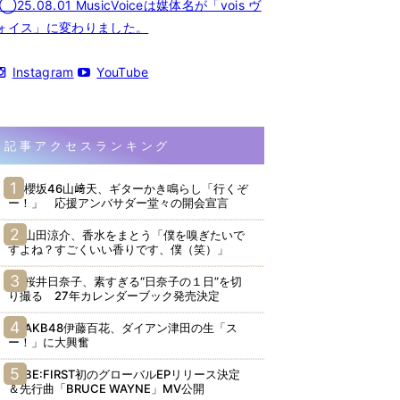
◯25.08.01 MusicVoiceは媒体名が「vois ヴ
ォイス」に変わりました。
Instagram
YouTube
記事アクセスランキング
櫻坂46山﨑天、ギターかき鳴らし「行くぞ
ー！」 応援アンバサダー堂々の開会宣言
山田涼介、香水をまとう「僕を嗅ぎたいで
すよね？すごくいい香りです、僕（笑）」
桜井日奈子、素すぎる“日奈子の１日”を切
り撮る 27年カレンダーブック発売決定
AKB48伊藤百花、ダイアン津田の生「ス
ー！」に大興奮
BE:FIRST初のグローバルEPリリース決定
＆先行曲「BRUCE WAYNE」MV公開