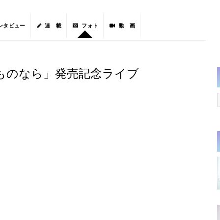
ンタビュー
連 載
フォト
動 画
ものなら」発売記念ライブ