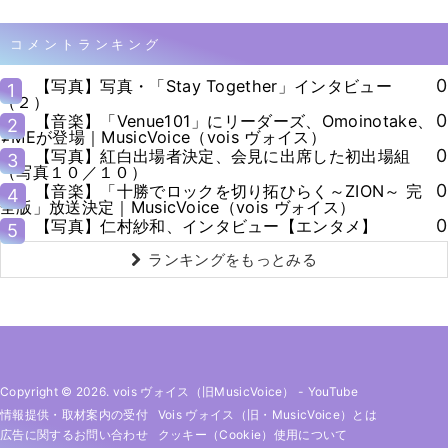
コメントランキング
0
【写真】写真・「Stay Together」インタビュー
1
（２）
0
【音楽】「Venue101」にリーダーズ、Omoinotake、
2
≠MEが登場｜MusicVoice（vois ヴォイス）
0
【写真】紅白出場者決定、会見に出席した初出場組
3
（写真１０／１０）
0
【音楽】「十勝でロックを切り拓ひらく～ZION～ 完
4
全版」放送決定｜MusicVoice（vois ヴォイス）
0
【写真】仁村紗和、インタビュー【エンタメ】
5
ランキングをもっとみる
Copyright © 2026. vois ヴォイス（旧MusicVoice）
-
YouTube
情報提供・取材案内の受付
Vois ヴォイス（旧・MusicVoice）とは
広告に関するお問い合わせ
クッキー（cookie）使用について