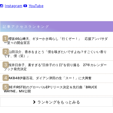
Instagram
YouTube
記事アクセスランキング
櫻坂46山﨑天、ギターかき鳴らし「行くぞー！」 応援アンバサダ
ー堂々の開会宣言
山田涼介、香水をまとう「僕を嗅ぎたいですよね？すごくいい香り
です、僕（笑）」
桜井日奈子、素すぎる“日奈子の１日”を切り撮る 27年カレンダー
ブック発売決定
AKB48伊藤百花、ダイアン津田の生「スー！」に大興奮
BE:FIRST初のグローバルEPリリース決定＆先行曲「BRUCE
WAYNE」MV公開
ランキングをもっとみる