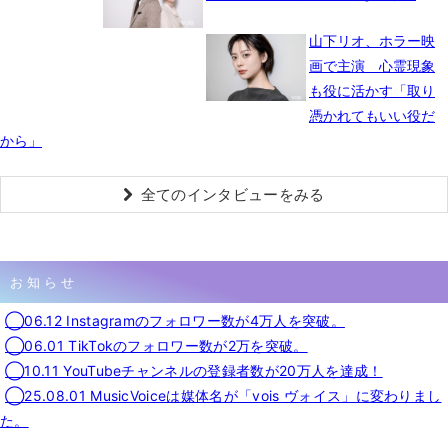
山下リオ、ホラー映
画で主演 心霊現象
も役に活かす「取り
憑かれてもいい役だ
から」
全てのインタビューをみる
お知らせ
◯06.12 Instagramのフォロワー数が4万人を突破。
◯06.01 TikTokのフォロワー数が2万を突破。
◯10.11 YouTubeチャンネルの登録者数が20万人を達成！
◯25.08.01 MusicVoiceは媒体名が「vois ヴォイス」に変わりまし
た。