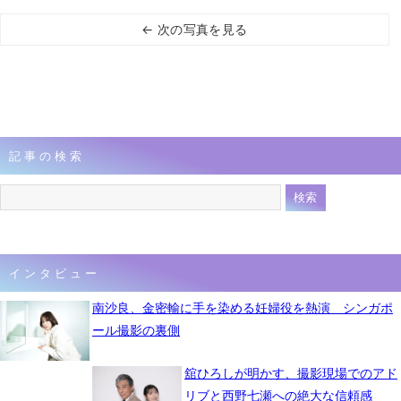
← 次の写真を見る
記事の検索
インタビュー
南沙良、金密輸に手を染める妊婦役を熱演 シンガポ
ール撮影の裏側
舘ひろしが明かす、撮影現場でのアド
リブと西野七瀬への絶大な信頼感