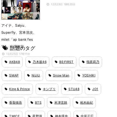
12月29日 18時20分
アイナ、Salyu、
Superfly、宮本浩次、
milet「ap bank fes
'25」出演決定
話題のタグ
12月25日 17時11分
AKB48
乃木坂46
BE:FIRST
指原莉乃
SMAP
NiziU
Snow Man
YOSHIKI
King & Prince
キンプリ
STU48
JO1
香取慎吾
BTS
米津玄師
柏木由紀
TWICE
星野源
橋本環奈
中居正広