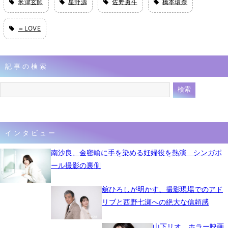
米津玄師
星野源
佐野勇斗
橋本環奈
＝LOVE
記事の検索
インタビュー
南沙良、金密輸に手を染める妊婦役を熱演 シンガポ
ール撮影の裏側
舘ひろしが明かす、撮影現場でのアド
リブと西野七瀬への絶大な信頼感
山下リオ、ホラー映画