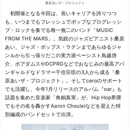
桑原あいザ・プロジェクト
初開催となる今回は、長いキャリアを誇りつつ
も、いつまでもフレッシュでポップなプログレッシ
ブ・ロックを奏でる唯一無二のバンド「MUSIC
FROM THE MARS」。気鋭のジャズピアニスト桑原
あい、ジャズ・ポップス・ラテンまであらゆるジャ
ンルから引っ張りだこの実力派ベーシスト鳥越啓
介、ボアダムスやDCPRGなどでおなじみの最高アバ
ンギャルドなドラマー千住宗臣の3人から成る「桑
原あいザ・プロジェクト」。そしてceroのサポート
でも活躍し、今年1月リリースのアルバム『oar』も
話題を集めた音楽家「角銅真実」が、Hip Hop界隈
でもその名を轟かすAaron Choulaiなどを迎えた特
別編成のバンドセットで出演。