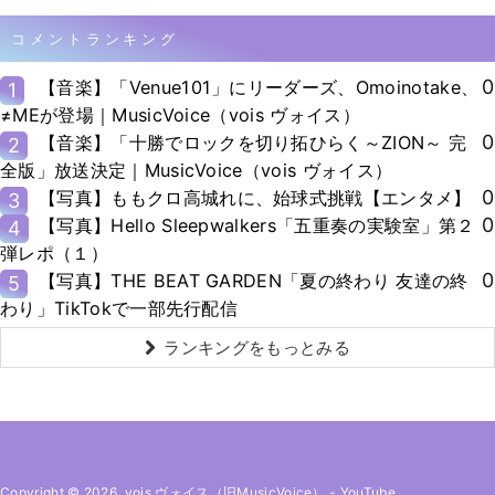
コメントランキング
0
【音楽】「Venue101」にリーダーズ、Omoinotake、
1
≠MEが登場｜MusicVoice（vois ヴォイス）
0
【音楽】「十勝でロックを切り拓ひらく～ZION～ 完
2
全版」放送決定｜MusicVoice（vois ヴォイス）
0
【写真】ももクロ高城れに、始球式挑戦【エンタメ】
3
0
【写真】Hello Sleepwalkers「五重奏の実験室」第２
4
弾レポ（１）
0
【写真】THE BEAT GARDEN「夏の終わり 友達の終
5
わり」TikTokで一部先行配信
ランキングをもっとみる
Copyright © 2026. vois ヴォイス（旧MusicVoice）
-
YouTube