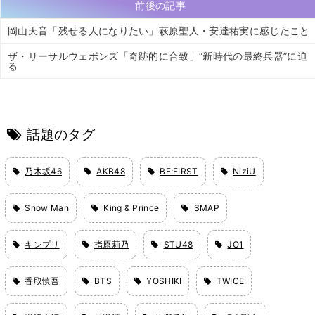
前後の記事
岡山天音「残せる人になりたい」萩原聖人・安達祐実に感じたこと
ザ・リーサルウェポンズ「奇跡的に合致」“新時代の最終兵器”に迫
る
話題のタグ
乃木坂46
AKB48
BE:FIRST
NiziU
Snow Man
King & Prince
SMAP
キンプリ
指原莉乃
STU48
JO1
香取慎吾
BTS
YOSHIKI
TWICE