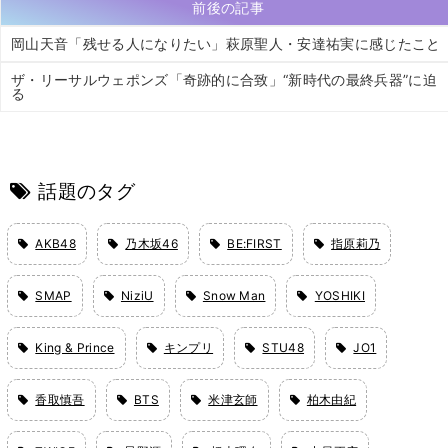
前後の記事
岡山天音「残せる人になりたい」萩原聖人・安達祐実に感じたこと
ザ・リーサルウェポンズ「奇跡的に合致」“新時代の最終兵器”に迫
る
話題のタグ
AKB48
乃木坂46
BE:FIRST
指原莉乃
SMAP
NiziU
Snow Man
YOSHIKI
King & Prince
キンプリ
STU48
JO1
香取慎吾
BTS
米津玄師
柏木由紀