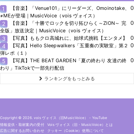
0
【音楽】「Venue101」にリーダーズ、Omoinotake、
1
≠MEが登場｜MusicVoice（vois ヴォイス）
0
【音楽】「十勝でロックを切り拓ひらく～ZION～ 完
2
全版」放送決定｜MusicVoice（vois ヴォイス）
0
【写真】ももクロ高城れに、始球式挑戦【エンタメ】
3
0
【写真】Hello Sleepwalkers「五重奏の実験室」第２
4
弾レポ（１）
0
【写真】THE BEAT GARDEN「夏の終わり 友達の終
5
わり」TikTokで一部先行配信
ランキングをもっとみる
Copyright © 2026. vois ヴォイス（旧MusicVoice）
-
YouTube
情報提供・取材案内の受付
Vois ヴォイス（旧・MusicVoice）とは
広告に関するお問い合わせ
クッキー（cookie）使用について