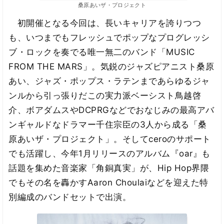
桑原あいザ・プロジェクト
初開催となる今回は、長いキャリアを誇りつつ
も、いつまでもフレッシュでポップなプログレッシ
ブ・ロックを奏でる唯一無二のバンド「MUSIC
FROM THE MARS」。気鋭のジャズピアニスト桑原
あい、ジャズ・ポップス・ラテンまであらゆるジャ
ンルから引っ張りだこの実力派ベーシスト鳥越啓
介、ボアダムスやDCPRGなどでおなじみの最高アバ
ンギャルドなドラマー千住宗臣の3人から成る「桑
原あいザ・プロジェクト」。そしてceroのサポート
でも活躍し、今年1月リリースのアルバム『oar』も
話題を集めた音楽家「角銅真実」が、Hip Hop界隈
でもその名を轟かすAaron Choulaiなどを迎えた特
別編成のバンドセットで出演。