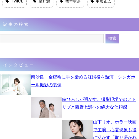
TWICE
星野源
橋本環奈
中居正広
記事の検索
インタビュー
南沙良、金密輸に手を染める妊婦役を熱演 シンガポ
ール撮影の裏側
舘ひろしが明かす、撮影現場でのアド
リブと西野七瀬への絶大な信頼感
山下リオ、ホラー映画
で主演 心霊現象も役
に活かす「取り憑かれ