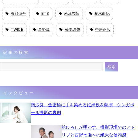
香取慎吾
BTS
米津玄師
柏木由紀
TWICE
星野源
橋本環奈
中居正広
記事の検索
インタビュー
南沙良、金密輸に手を染める妊婦役を熱演 シンガポ
ール撮影の裏側
舘ひろしが明かす、撮影現場でのアド
リブと西野七瀬への絶大な信頼感