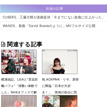
前後の記事
CUBERS、工藤大輝が楽曲提供「今までにない楽曲に仕上がった」
WANDS、新曲「David Bowieのように」MVフルサイズ公開
関連する記事
梶浦由記、LiSAと“至近距
BLACKPINK・リサ、原宿
離パフォ”「得難い体験で
に降臨「日本が大好
した」NHKオフィスで解
き！」 突然の告白に照
き放つ“剥き出しの旋律”
れ顔「サンキュー！」
3月25日 17時11分
3月5日 14時59分