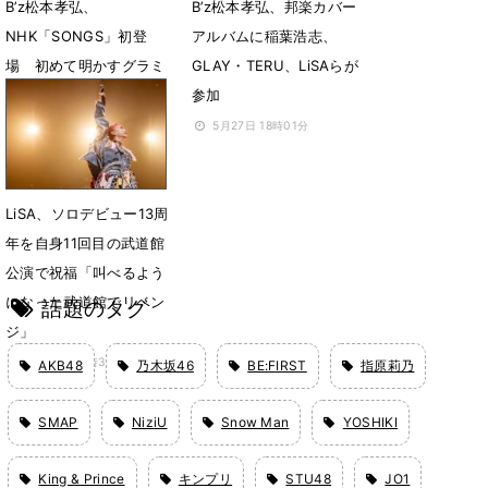
B’z松本孝弘、
B’z松本孝弘、邦楽カバー
NHK「SONGS」初登
アルバムに稲葉浩志、
場 初めて明かすグラミ
GLAY・TERU、LiSAらが
ー賞受賞の裏側
参加
7月12日 18時17分
5月27日 18時01分
LiSA、ソロデビュー13周
年を自身11回目の武道館
公演で祝福「叫べるよう
になった武道館でリベン
話題のタグ
ジ」
4月22日 12時38分
AKB48
乃木坂46
BE:FIRST
指原莉乃
SMAP
NiziU
Snow Man
YOSHIKI
King & Prince
キンプリ
STU48
JO1