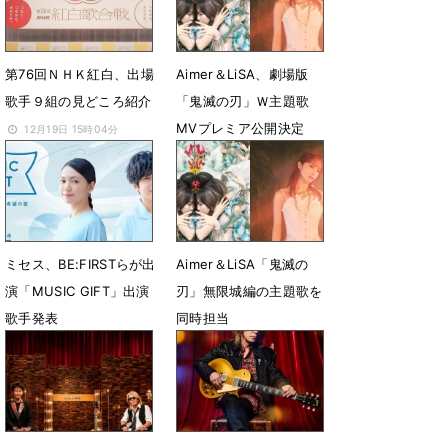
第76回ＮＨＫ紅白、出場
Aimer＆LiSA、劇場版
歌手９組の見どころ紹介
「鬼滅の刃」Ｗ主題歌
MVプレミア公開決定
12月19日 15時04分
7月20日 19時10分
ミセス、BE:FIRSTらが出
Aimer＆LiSA「鬼滅の
演「MUSIC GIFT」出演
刃」無限城編の主題歌を
歌手発表
同時担当
7月12日 13時10分
6月29日 13時43分