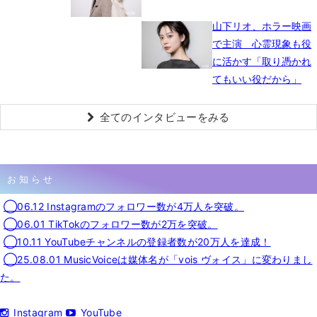
山下リオ、ホラー映画
で主演 心霊現象も役
に活かす「取り憑かれ
てもいい役だから」
全てのインタビューをみる
お知らせ
◯06.12 Instagramのフォロワー数が4万人を突破。
◯06.01 TikTokのフォロワー数が2万を突破。
◯10.11 YouTubeチャンネルの登録者数が20万人を達成！
◯25.08.01 MusicVoiceは媒体名が「vois ヴォイス」に変わりまし
た。
Instagram
YouTube