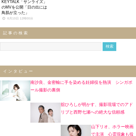
KEYTALK「サンライズ」
のMVを公開「日の出には
鳥肌が立った」
6月10日 12時00分
記事の検索
インタビュー
南沙良、金密輸に手を染める妊婦役を熱演 シンガポ
ール撮影の裏側
舘ひろしが明かす、撮影現場でのアド
リブと西野七瀬への絶大な信頼感
山下リオ、ホラー映画
で主演 心霊現象も役