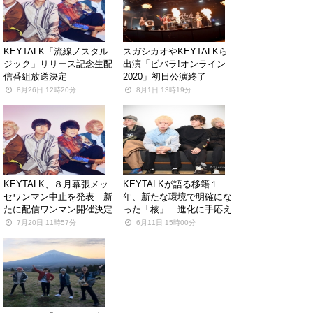
KEYTALK「流線ノスタル
スガシカオやKEYTALKら
ジック」リリース記念生配
出演「ビバラ!オンライン
信番組放送決定
2020」初日公演終了
8月26日 12時20分
8月1日 13時19分
KEYTALK、８月幕張メッ
KEYTALKが語る移籍１
セワンマン中止を発表 新
年、新たな環境で明確にな
たに配信ワンマン開催決定
った「核」 進化に手応え
7月20日 11時57分
6月11日 15時00分