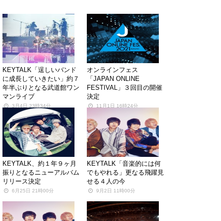
関連する記事
KEYTALK「逞しいバンド
オンラインフェス
に成長していきたい」約７
「JAPAN ONLINE
年半ぶりとなる武道館ワン
FESTIVAL」３回目の開催
マンライブ
決定
3月4日 23時34分
11月1日 16時24分
KEYTALK、約１年９ヶ月
KEYTALK「音楽的には何
振りとなるニューアルバム
でもやれる」更なる飛躍見
リリース決定
せる４人の今
6月25日 21時00分
9月2日 11時00分