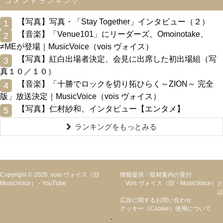
コメントランキング
0
【写真】写真・「Stay Together」インタビュー（２）
1
0
【音楽】「Venue101」にリーダーズ、Omoinotake、
2
≠MEが登場｜MusicVoice（vois ヴォイス）
0
【写真】紅白出場者決定、会見に出席した初出場組（写
3
真１０／１０）
0
【音楽】「十勝でロックを切り拓ひらく～ZION～ 完全
4
版」放送決定｜MusicVoice（vois ヴォイス）
0
【写真】仁村紗和、インタビュー【エンタメ】
5
ランキングをもっとみる
Copyright © 2026. vois ヴォイス（旧
情報提供・取材案内の受付
MusicVoice）
-
YouTube
Vois ヴォイス（旧・MusicVoice）と
は
広告に関するお問い合わせ
クッキー（cookie）使用について
-