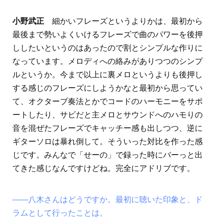
小野武正
細かいフレーズというよりかは、最初から
最後まで勢いよくいけるフレーズで曲のパワーを後押
ししたいというのはあったので割とシンプルな作りに
なっています。メロディへの絡みがありつつのシンプ
ルというか。今まで以上に裏メロというよりも後押し
する感じのフレーズにしようかなと最初から思ってい
て、オクターブ奏法とかでコードのハーモニーをサポ
ートしたり、サビだと主メロとサウンドへのハモりの
音を混ぜたフレーズでキャッチー感も出しつつ、逆に
ギターソロは暴れ倒して。そういった対比を作った感
じです。みんなで「せーの」で録った時にバーっと出
てきた感じなんですけどね。完全にアドリブです。
――八木さんはどうですか。最初に聴いた印象と、ド
ラムとして行ったことは。