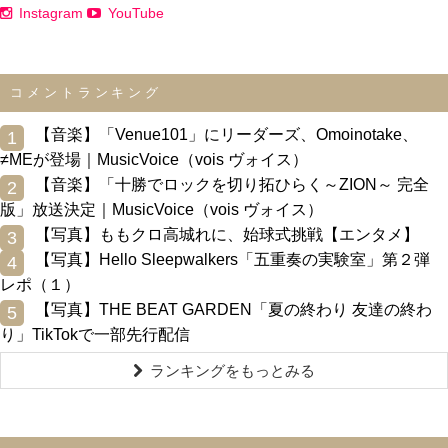
Instagram
YouTube
コメントランキング
0
【音楽】「Venue101」にリーダーズ、Omoinotake、
1
≠MEが登場｜MusicVoice（vois ヴォイス）
0
【音楽】「十勝でロックを切り拓ひらく～ZION～ 完全
2
版」放送決定｜MusicVoice（vois ヴォイス）
0
【写真】ももクロ高城れに、始球式挑戦【エンタメ】
3
0
【写真】Hello Sleepwalkers「五重奏の実験室」第２弾
4
レポ（１）
0
【写真】THE BEAT GARDEN「夏の終わり 友達の終わ
5
り」TikTokで一部先行配信
ランキングをもっとみる