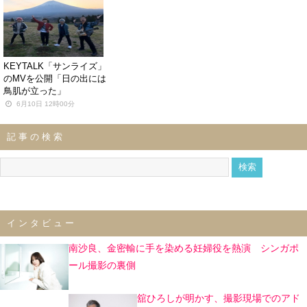
KEYTALK「サンライズ」
のMVを公開「日の出には
鳥肌が立った」
6月10日 12時00分
記事の検索
インタビュー
南沙良、金密輸に手を染める妊婦役を熱演 シンガポ
ール撮影の裏側
舘ひろしが明かす、撮影現場でのアド