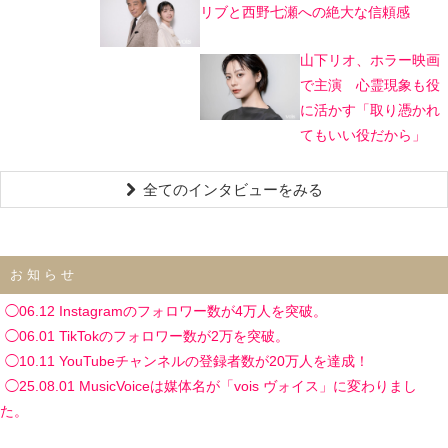
リブと西野七瀬への絶大な信頼感
山下リオ、ホラー映画
で主演 心霊現象も役
に活かす「取り憑かれ
てもいい役だから」
全てのインタビューをみる
お知らせ
◯06.12 Instagramのフォロワー数が4万人を突破。
◯06.01 TikTokのフォロワー数が2万を突破。
◯10.11 YouTubeチャンネルの登録者数が20万人を達成！
◯25.08.01 MusicVoiceは媒体名が「vois ヴォイス」に変わりまし
た。