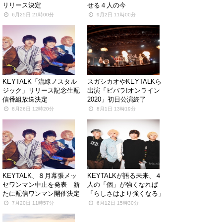
リリース決定
せる４人の今
6月25日 21時00分
9月2日 11時00分
KEYTALK「流線ノスタル
スガシカオやKEYTALKら
ジック」リリース記念生配
出演「ビバラ!オンライン
信番組放送決定
2020」初日公演終了
8月26日 12時20分
8月1日 13時19分
KEYTALK、８月幕張メッ
KEYTALKが語る未来、４
セワンマン中止を発表 新
人の「個」が強くなれば
たに配信ワンマン開催決定
「らしさはより強くなる」
7月20日 11時57分
6月12日 15時30分