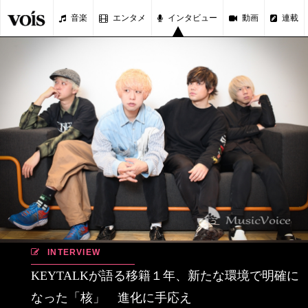
音楽
エンタメ
インタビュー
動画
連載
INTERVIEW
KEYTALKが語る移籍１年、新たな環境で明確に
なった「核」 進化に手応え