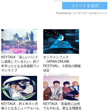
関連する記事
KEYTALK「逞しいバンド
オンラインフェス
に成長していきたい」約７
「JAPAN ONLINE
年半ぶりとなる武道館ワン
FESTIVAL」３回目の開催
マンライブ
決定
3月4日 23時34分
11月1日 16時24分
KEYTALK、約１年９ヶ月
KEYTALK「音楽的には何
振りとなるニューアルバム
でもやれる」更なる飛躍見