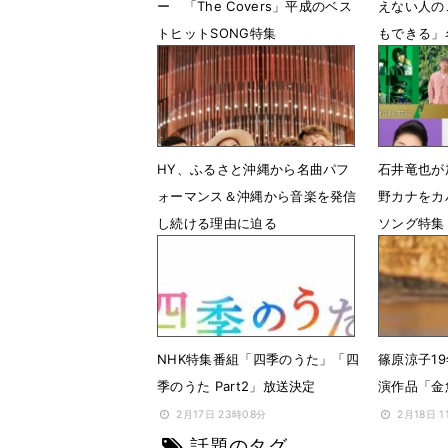
ー 「The Covers」平成のベス
えない人の
トヒットSONG特集
もできる」
2月17日 19時19分
12月28日 
HY、ふるさと沖縄から名曲パフ
石井竜也が
ォーマンス＆沖縄から音楽を発信
野カナをカ
し続ける理由に迫る
ソング特集
6月24日 17時00分
6月5日 1
NHK特集番組「四季のうた」「四
篠原涼子1
季のうた Part2」放送決定
演作品「金
2月17日 23時08分
2月18日 1
話題のタグ