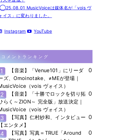
◯25.08.01 MusicVoiceは媒体名が「vois ヴ
ォイス」に変わりました。
Instagram
YouTube
コメントランキング
0
【音楽】「Venue101」にリーダ
1
ーズ、Omoinotake、≠MEが登場｜
MusicVoice（vois ヴォイス）
0
【音楽】「十勝でロックを切り拓
2
ひらく～ZION～ 完全版」放送決定｜
MusicVoice（vois ヴォイス）
0
【写真】仁村紗和、インタビュー
3
【エンタメ】
0
【写真】写真＝TRUE「Around
4