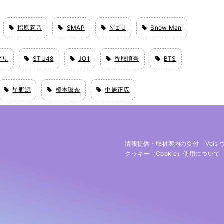
指原莉乃
SMAP
NiziU
Snow Man
プリ
STU48
JO1
香取慎吾
BTS
星野源
橋本環奈
中居正広
情報提供・取材案内の受付
Vois
クッキー（cookie）使用について