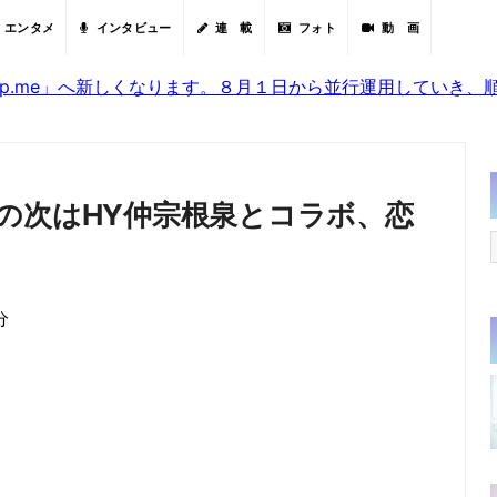
エンタメ
インタビュー
連 載
フォト
動 画
sjp.me」へ新しくなります。８月１日から並行運用していき
の次はHY仲宗根泉とコラボ、恋
分