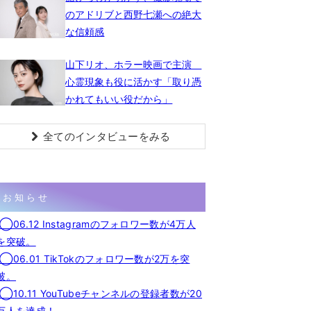
のアドリブと西野七瀬への絶大
な信頼感
山下リオ、ホラー映画で主演
心霊現象も役に活かす「取り憑
かれてもいい役だから」
全てのインタビューをみる
お知らせ
◯06.12 Instagramのフォロワー数が4万人
を突破。
◯06.01 TikTokのフォロワー数が2万を突
破。
◯10.11 YouTubeチャンネルの登録者数が20
万人を達成！