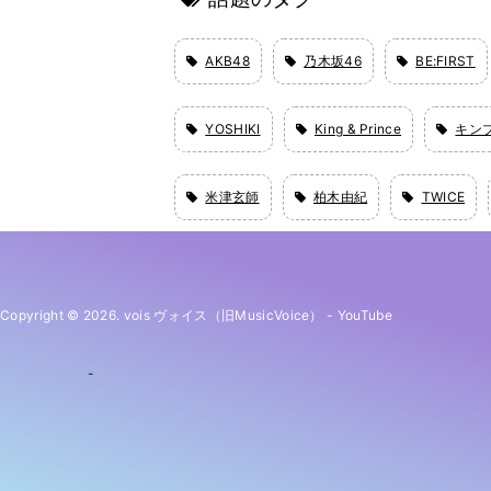
AKB48
乃木坂46
BE:FIRST
YOSHIKI
King & Prince
キン
米津玄師
柏木由紀
TWICE
Copyright © 2026. vois ヴォイス（旧MusicVoice）
-
YouTube
-