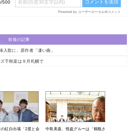
前後の記事
挿入歌に、原作者「凄い曲」
ーズ千秋楽は９月札幌で
目の紅白出場「2度と会
中島美嘉、怪盗グルーは「鶴瓶さ