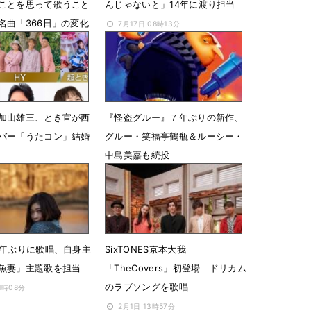
ことを思って歌うこと
んじゃないと」14年に渡り担当
名曲「366日」の変化
7月17日 08時13分
18時13分
加山雄三、とき宣が西
『怪盗グルー』７年ぶりの新作、
バー「うたコン」結婚
グルー・笑福亭鶴瓶＆ルーシー・
中島美嘉も続投
4時46分
2月21日 08時55分
9年ぶりに歌唱、自身主
SixTONES京本大我
魚妻」主題歌を担当
「TheCovers」初登場 ドリカム
のラブソングを歌唱
1時08分
2月1日 13時57分