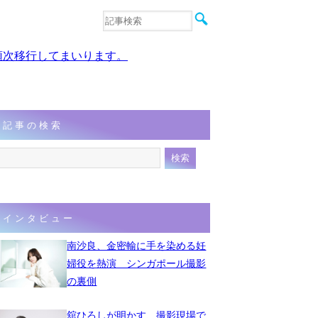
音楽
エンタメ
、順次移行してまいります。
インタビュー
動画
連載
フォト
記事の検索
インタビュー
南沙良、金密輸に手を染める妊
婦役を熱演 シンガポール撮影
の裏側
舘ひろしが明かす、撮影現場で