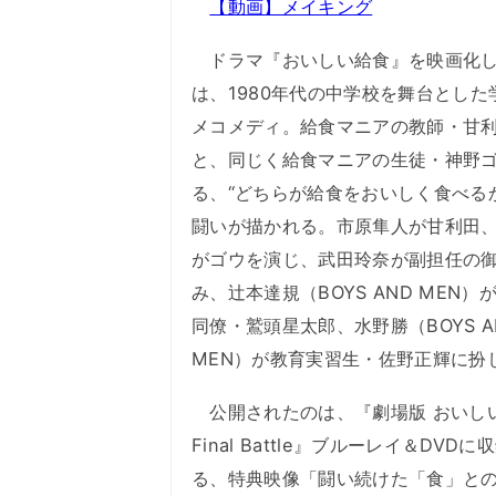
【動画】メイキング
ドラマ『おいしい給食』を映画化し
は、1980年代の中学校を舞台とした
メコメディ。給食マニアの教師・甘
と、同じく給食マニアの生徒・神野
る、“どちらが給食をおいしく食べる
闘いが描かれる。市原隼人が甘利田
がゴウを演じ、武田玲奈が副担任の
み、辻本達規（BOYS AND MEN）
同僚・鷲頭星太郎、水野勝（BOYS A
MEN）が教育実習生・佐野正輝に扮
公開されたのは、『劇場版 おいし
Final Battle』ブルーレイ＆DVD
る、特典映像「闘い続けた「食」と