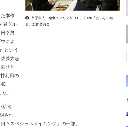
た本作
市原隼人、給食でノリノリ（Ｃ）2020「おいしい給
学園グル
食」製作委員会
利田幸男
ゴウによ
か”という
、佐藤大志
御園ひと
が甘利田の
ND
した。
い給食
に収録され
の日々スペシャルメイキング」の一部。