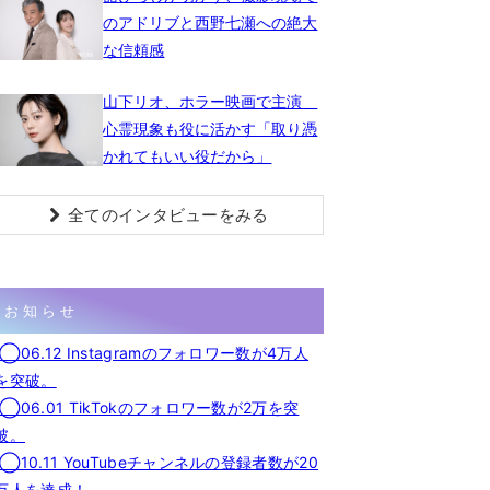
のアドリブと西野七瀬への絶大
な信頼感
山下リオ、ホラー映画で主演
心霊現象も役に活かす「取り憑
かれてもいい役だから」
全てのインタビューをみる
お知らせ
◯06.12 Instagramのフォロワー数が4万人
を突破。
◯06.01 TikTokのフォロワー数が2万を突
破。
◯10.11 YouTubeチャンネルの登録者数が20
万人を達成！