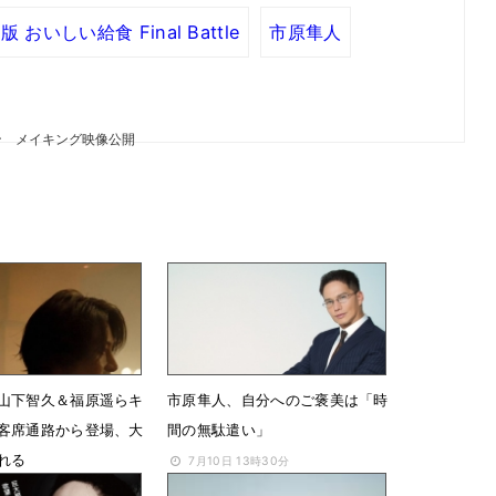
版 おいしい給食 Final Battle
市原隼人
ン メイキング映像公開
山下智久＆福原遥らキ
市原隼人、自分へのご褒美は「時
客席通路から登場、大
間の無駄遣い」
れる
7月10日 13時30分
6時42分