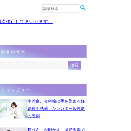
音楽
エンタメ
、順次移行してまいります。
インタビュー
動画
連載
フォト
記事の検索
インタビュー
南沙良、金密輸に手を染める妊
婦役を熱演 シンガポール撮影
の裏側
舘ひろしが明かす、撮影現場で