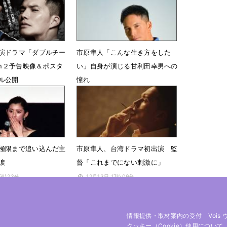
演ドラマ「ダブルチー
市原隼人「こんな生き方をした
on２予告映像＆ポスタ
い」自身が演じる甘利田幸男への
ル公開
憧れ
5時21分
10月9日 18時00分
極限まで追い込んだ主
市原隼人、台湾ドラマ初出演 監
涙
督「これまでにない刺激に」
16時23分
12月13日 17時09分
情報提供・取材案内の受付
Vois
クッキー（cookie）使用について