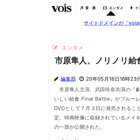
音 楽
エンタメ
イ
サイトドメインが「voi
エンタメ
市原隼人、ノリノリ給
編集部
20年05月18日16時23
市原隼人主演、武田玲奈共演の『劇
いしい給食 Final Battle』がブルー
DVDとして７月３日に発売されるこ
定。特典映像に収録されているメイ
の一部が公開された。