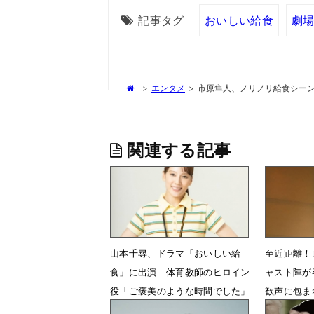
記事タグ
おいしい給食
劇場
>
エンタメ
>
市原隼人、ノリノリ給食シー
関連する記事
山本千尋、ドラマ「おいしい給
至近距離！
食」に出演 体育教師のヒロイン
ャスト陣が
役「ご褒美のような時間でした」
歓声に包ま
7月30日 12時05分
5月1日 0