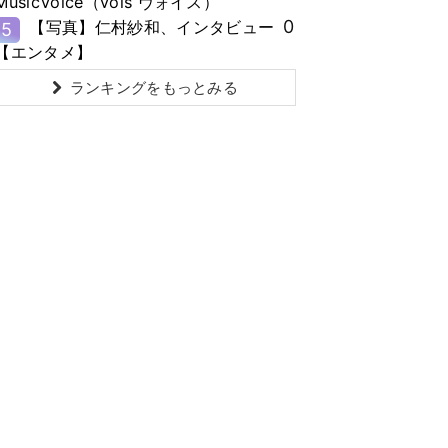
MusicVoice（vois ヴォイス）
0
【写真】仁村紗和、インタビュー
5
【エンタメ】
ランキングをもっとみる