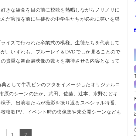
好きな給食を目の前に校歌を熱唱しながらノリノリに
飛んだ演技を前に生徒役の中学生たちが必死に笑いを堪
ライズで行われた卒業式の模様。生徒たちを代表して
が。いずれも、ブルーレイ＆DVDでしか見ることので
見の貴重な舞台裏映像の数々を期待させる内容となって
特典として牛乳ビンのフタをイメージしたオリジナルコ
は市原のシーンのほか、武田、佐藤、辻本、水野などキ
の様子、出演者たちが撮影を振り返るスペシャル特番、
校校歌PV、イベント時の映像集や未公開シーンなども
1
2