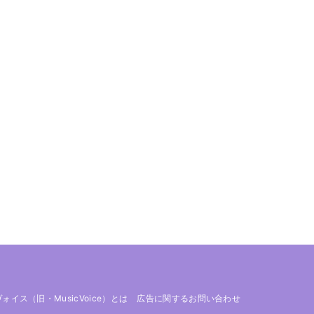
 ヴォイス（旧・MusicVoice）とは
広告に関するお問い合わせ