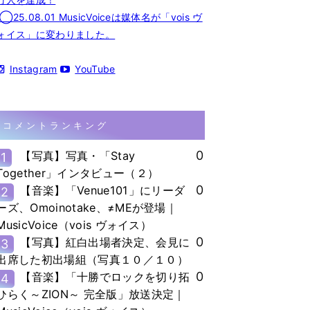
◯25.08.01 MusicVoiceは媒体名が「vois ヴ
ォイス」に変わりました。
Instagram
YouTube
コメントランキング
0
【写真】写真・「Stay
1
Together」インタビュー（２）
0
【音楽】「Venue101」にリーダ
2
ーズ、Omoinotake、≠MEが登場｜
MusicVoice（vois ヴォイス）
0
【写真】紅白出場者決定、会見に
3
出席した初出場組（写真１０／１０）
0
【音楽】「十勝でロックを切り拓
4
ひらく～ZION～ 完全版」放送決定｜