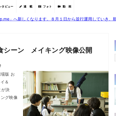
ンタビュー
連 載
フォト
動 画
sjp.me」へ新しくなります。８月１日から並行運用していき
食シーン メイキング映像公開
分
場版 お
レイ＆
とが決
キング映像