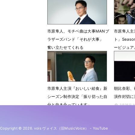
市原隼人、モチベ曲は大事MANブ
市原隼人主
ラザーズバンド「それが大事」
ト」Seas
奮い立たせてくれる
ービジュア
7月10日 13時14分
6月4日 1
市原隼人主演『おいしい給食』新
朝比奈彩、
シーズン制作決定「振り切った自
演作封切に
分と向き合っています」
2月25日 
3月23日 12時30分
Copyright © 2026. vois ヴォイス（旧MusicVoice）
-
YouTube