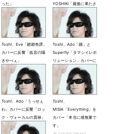
った」
YOSHIKI「最後に果たさ
なくてはいけない責任が
12月22日 22時52分
残っています」
11月11日 18時01分
Toshl、Eve「廻廻奇譚」
Toshl、Ado「踊」と
カバーに反響「低音の囁
Superfly「タマシイレボ
きやべぇ」
リューション」カバーに
反響「完璧油断してい
12月24日 21時47分
た」
8月20日 21時16分
Toshl、Ado「うっせぇ
Toshl、
わ」カバーに反響「ロッ
MISIA「Everything」を
ク・ヴォーカルの貫禄」
カバー「本当に感無量で
す」
3月19日 22時10分
12月25日 21時46分