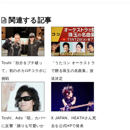
関連する記事
Toshl「自分をブチ破っ
「うたコン オーケストラ
て」初のボカロPコラボに
で贈る珠玉の名曲集」放
挑戦
送決定
5月19日 18時24分
11月5日 17時00分
Toshl、Ado「唱」カバー
X JAPAN、HEATHさん死
に反響「踊りも可愛いか
去を公式HPで発表