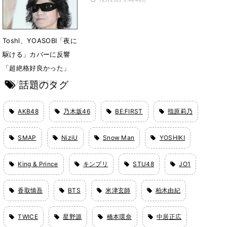
Toshl、YOASOBI「夜に
駆ける」カバーに反響
「超絶格好良かった」
話題のタグ
7月24日 21時46分
AKB48
乃木坂46
BE:FIRST
指原莉乃
SMAP
NiziU
Snow Man
YOSHIKI
King & Prince
キンプリ
STU48
JO1
香取慎吾
BTS
米津玄師
柏木由紀
TWICE
星野源
橋本環奈
中居正広