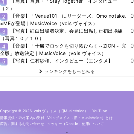
0
【写真】写真・「Stay Together」インタビュー
1
（２）
0
【音楽】「Venue101」にリーダーズ、Omoinotake、
2
≠MEが登場｜MusicVoice（vois ヴォイス）
0
【写真】紅白出場者決定、会見に出席した初出場組
3
（写真１０／１０）
0
【音楽】「十勝でロックを切り拓ひらく～ZION～ 完
4
全版」放送決定｜MusicVoice（vois ヴォイス）
0
【写真】仁村紗和、インタビュー【エンタメ】
5
ランキングをもっとみる
Copyright © 2026. vois ヴォイス（旧MusicVoice）
-
YouTube
情報提供・取材案内の受付
Vois ヴォイス（旧・MusicVoice）とは
広告に関するお問い合わせ
クッキー（cookie）使用について
-