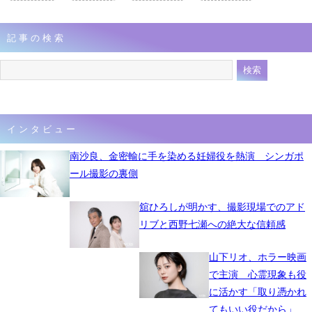
記事の検索
インタビュー
南沙良、金密輸に手を染める妊婦役を熱演 シンガポ
ール撮影の裏側
舘ひろしが明かす、撮影現場でのアド
リブと西野七瀬への絶大な信頼感
山下リオ、ホラー映画
で主演 心霊現象も役
に活かす「取り憑かれ
てもいい役だから」