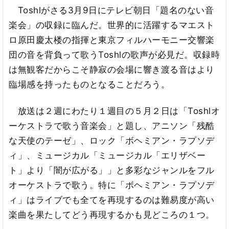
Toshlがさる3月9日にテレビ朝日「題名のない音
楽会」の収録に臨んだ。世界的に活躍するマエスト
ロ原田慶太楼の指揮と東京フィルハーモニー交響楽
団の音を背負って歌うToshlの歌声が必見だ。収録時
は無観客だからこそ静寂の会場に響き渡る音はより
臨場感を持ったものとなることだろう。
放送は２週にわたり１週目の５月２日は「Toshlオ
ーケストラで歌う音楽会」と題し、アニソン「残酷
な天使のテーゼ」、ロック「ボヘミアン・ラプソデ
ィ」、ミュージカル「ミュージカル「エリザベー
ト」より「闇が広がる」」と多彩なジャンルをフル
オーケストラで歌う。特に「ボヘミアン・ラプソデ
ィ」はライブでも全てを再現するのは難易度が高い
楽曲を果たしてどう再現するかも見どころの１つ。