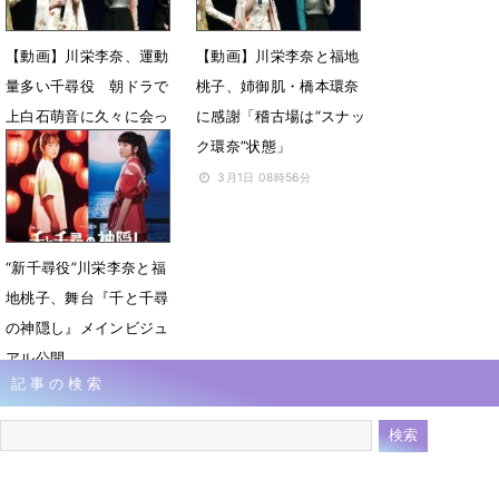
【動画】川栄李奈、運動
【動画】川栄李奈と福地
量多い千尋役 朝ドラで
桃子、姉御肌・橋本環奈
上白石萌音に久々に会っ
に感謝「稽古場は“スナッ
たら「げっそり」
ク環奈”状態」
3月1日 09時13分
3月1日 08時56分
“新千尋役”川栄李奈と福
地桃子、舞台『千と千尋
の神隠し』メインビジュ
アル公開
記事の検索
2月21日 08時36分