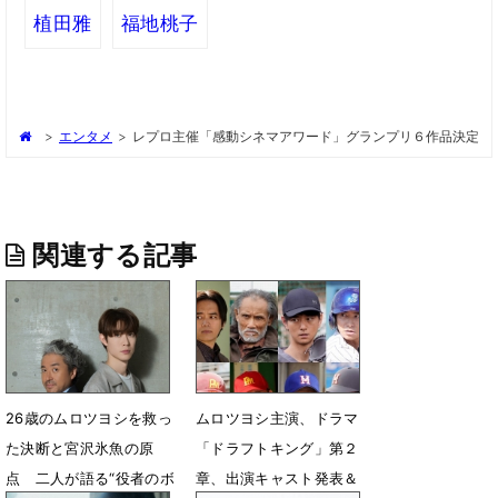
植田雅
福地桃子
>
エンタメ
>
レプロ主催「感動シネマアワード」グランプリ６作品決定
関連する記事
26歳のムロツヨシを救っ
ムロツヨシ主演、ドラマ
た決断と宮沢氷魚の原
「ドラフトキング」第２
点 二人が語る“役者のボ
章、出演キャスト発表＆