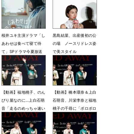
ーダーライン”
特報映像公開
5月15日 07時00分
3月15日 12時25分
桜井ユキ主演ドラマ「し
黒島結菜、出産後初の公
あわせは食べて寝て待
の場 ノースリドレス姿
て」SPドラマ今夏放送
で美スタイル
2月2日 19時30分
8月21日 19時57分
【動画】福地桃子、のん
【動画】橋本環奈＆上白
びり屋なのに…上白石萌
石萌音、川栄李奈と福地
音「走るのめっちゃ速い
桃子の千尋に「ボロボロ
んですよ！」
泣いた」
3月1日 23時59分
3月1日 15時18分