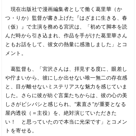
現在出版社で漫画編集者として働く葛里華（か
つ・りか）監督が書き上げた『はざまに生きる、春
（仮）』で主演を務める宮沢は、「初めて脚本を読
んだ時から引き込まれ、作品を手がけた葛里華さん
ともお話をして、彼女の熱量に感激しました」とコ
メント。
葛監督も、「宮沢さんは、拝見する度に、眼差し
や佇まいから、彼にしか出せない唯一無二の存在感
と、目が離せないミステリアスな魅力を感じていま
した。さらに彼が紡ぐ言葉たちからは、彼の心の美
しさがビシバシと感じられ、“素直さ”が重要となる
屋内透役（＝主役）を、絶対演じていただきた
い！ と思っていたので本当に光栄です」とコメン
トを寄せる。