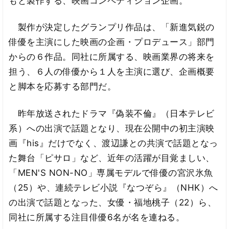
もと製作する、映画コンペティション企画。
製作が決定したグランプリ作品は、「新進気鋭の
俳優を主演にした映画の企画・プロデュース」部門
からの６作品。同社に所属する、映画業界の将来を
担う、６人の俳優から１人を主演に選び、企画概要
と脚本を応募する部門だ。
昨年放送されたドラマ『偽装不倫』（日本テレビ
系）への出演で話題となり、現在公開中の初主演映
画『his』だけでなく、渡辺謙との共演で話題となっ
た舞台「ピサロ」など、近年の活躍が目覚ましい、
「MEN'S NON-NO」専属モデルで俳優の宮沢氷魚
（25）や、連続テレビ小説『なつぞら』（NHK）へ
の出演で話題となった、女優・福地桃子（22）ら、
同社に所属する注目俳優6名が名を連ねる。