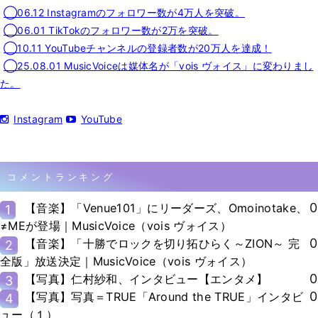
◯06.12 Instagramのフォロワー数が4万人を突破。
◯06.01 TikTokのフォロワー数が2万を突破。
◯10.11 YouTubeチャンネルの登録者数が20万人を達成！
◯25.08.01 MusicVoiceは媒体名が「vois ヴォイス」に変わりまし
た。
Instagram
YouTube
コメントランキング
0
【音楽】「Venue101」にリーダーズ、Omoinotake、
1
≠MEが登場｜MusicVoice（vois ヴォイス）
0
【音楽】「十勝でロックを切り拓ひらく～ZION～ 完
2
全版」放送決定｜MusicVoice（vois ヴォイス）
0
【写真】仁村紗和、インタビュー【エンタメ】
3
0
【写真】写真＝TRUE「Around the TRUE」インタビ
4
ュー（１）