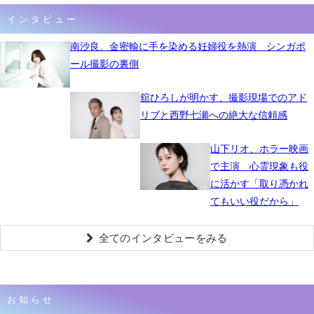
インタビュー
南沙良、金密輸に手を染める妊婦役を熱演 シンガポ
ール撮影の裏側
舘ひろしが明かす、撮影現場でのアド
リブと西野七瀬への絶大な信頼感
山下リオ、ホラー映画
で主演 心霊現象も役
に活かす「取り憑かれ
てもいい役だから」
全てのインタビューをみる
お知らせ