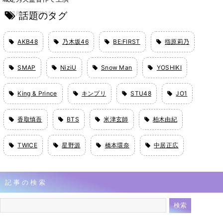
話題のタグ
2月18日 13時35分
AKB48
乃木坂46
BE:FIRST
指原莉乃
SMAP
NiziU
Snow Man
YOSHIKI
King & Prince
キンプリ
STU48
JO1
香取慎吾
BTS
米津玄師
柏木由紀
TWICE
星野源
橋本環奈
中居正広
記事の検索