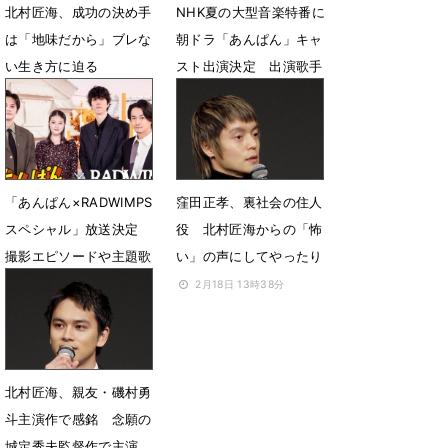
北村匠海、成功の決め手
NHK夏の大型音楽特番に
は「地味だから」ブレな
朝ドラ「あんぱん」キャ
い生き方に迫る
スト出演決定 出演歌手
とSPステージを披露
10月25日 14時24分
8月1日 13時45分
「あんぱん×RADWIMPS
窪田正孝、裏社会の住人
スペシャル」放送決定
役 北村匠海からの「怖
撮影エピソードや主題歌
い」の声にしてやったり
制作秘話を披露
2月18日 13時38分
7月30日 19時34分
北村匠海、親友・磯村勇
斗主演作で感銘 念願の
城定秀夫監督作で主演