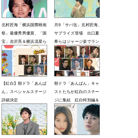
北村匠海「横浜国際映画
月9「サバ缶」北村匠海、
祭」最優秀男優賞、「国
サプライズ登場 出口夏
宝」吉沢亮＆横浜流星ら
希らはジャージ姿でラン
同世代の活躍に刺激
ウェイ
5月2日 21時49分
4月20日 07時29分
【紅白】朝ドラ「あんぱ
朝ドラ「あんぱん」キャ
ん」スペシャルステージ
ストたちが紅白のステー
詳細決定
ジに集結 紅白特別編＆
スペシャルステージ放送
12月30日 13時55分
12月18日 13時31分