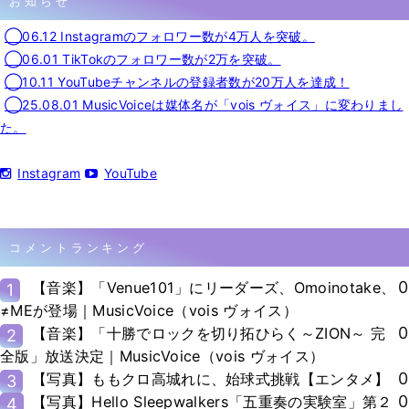
お知らせ
◯06.12 Instagramのフォロワー数が4万人を突破。
◯06.01 TikTokのフォロワー数が2万を突破。
◯10.11 YouTubeチャンネルの登録者数が20万人を達成！
◯25.08.01 MusicVoiceは媒体名が「vois ヴォイス」に変わりまし
た。
Instagram
YouTube
コメントランキング
0
【音楽】「Venue101」にリーダーズ、Omoinotake、
1
≠MEが登場｜MusicVoice（vois ヴォイス）
0
【音楽】「十勝でロックを切り拓ひらく～ZION～ 完
2
全版」放送決定｜MusicVoice（vois ヴォイス）
0
【写真】ももクロ高城れに、始球式挑戦【エンタメ】
3
0
【写真】Hello Sleepwalkers「五重奏の実験室」第２
4