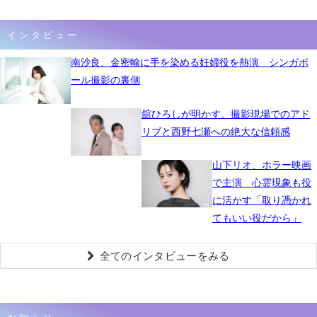
インタビュー
南沙良、金密輸に手を染める妊婦役を熱演 シンガポ
ール撮影の裏側
舘ひろしが明かす、撮影現場でのアド
リブと西野七瀬への絶大な信頼感
山下リオ、ホラー映画
で主演 心霊現象も役
に活かす「取り憑かれ
てもいい役だから」
全てのインタビューをみる