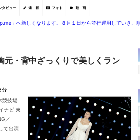
ンタビュー
連 載
フォト
動 画
sjp.me」へ新しくなります。８月１日から並行運用していき
胸元・背中ざっくりで美しくラン
6分
木競技場
イナビ 東
NG／
して出演