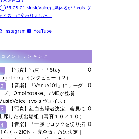
◯25.08.01 MusicVoiceは媒体名が「vois ヴ
ォイス」に変わりました。
Instagram
YouTube
コメントランキング
0
【写真】写真・「Stay
1
Together」インタビュー（２）
0
【音楽】「Venue101」にリーダ
2
ーズ、Omoinotake、≠MEが登場｜
MusicVoice（vois ヴォイス）
0
【写真】紅白出場者決定、会見に
3
出席した初出場組（写真１０／１０）
0
【音楽】「十勝でロックを切り拓
4
ひらく～ZION～ 完全版」放送決定｜