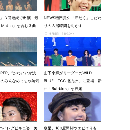
GC」３回連続で出演 最
NEWS増田貴久「汗だく」こだわ
t Match」を含む３曲
りの入浴時間を明かす
6月5日 13時30分
13時18分
ZIPPER、“かわいいが渋
山下幸輝がリーダーのWILD
州のみんなめっちゃ熱気
BLUE「TGC 北九州」に登場 新
曲「Bubbles」を披露
 19時54分
10月12日 18時18分
ハイレグビキニ姿 美
森星、180度開脚やエビぞりも