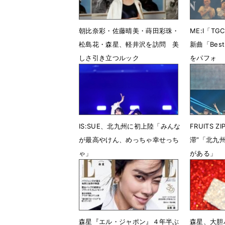
朝比奈彩・佐藤晴美・蒔田彩珠・
ME:I「T
松島花・森星、軽井沢を訪問 美
新曲「Bes
しさ引き立つルック
をパフォ
5月28日 07時42分
3月15日 
IS:SUE、北九州に初上陸「みんな
FRUITS 
が最高やけん、めっちゃ幸せっち
滞”「北九
ゃ」
がある」
10月13日 00時27分
10月12日
森星『エル・ジャポン』４年半ぶ
森星、大胆