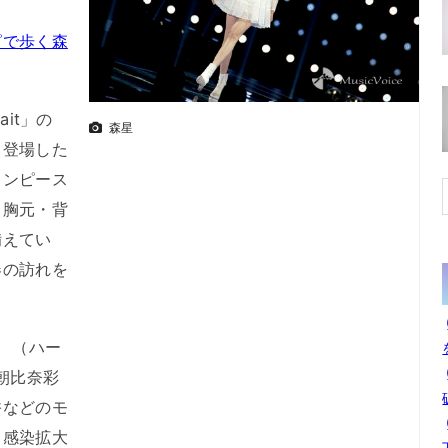
ピで歩く森
ait」の
森星
て登場した
ワンピース
、胸元・背
備えてい
春の訪れを
 （ハー
朝比奈彩
香などのモ
ス感染拡大