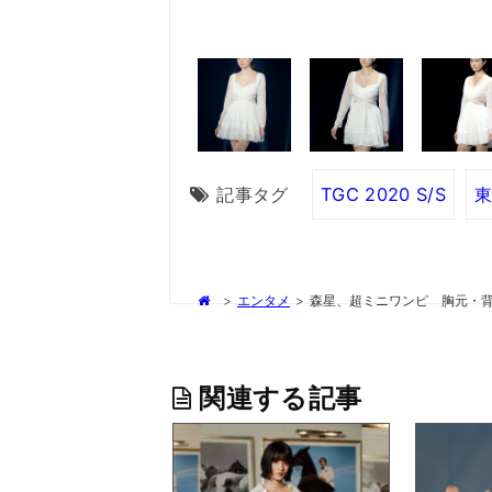
記事タグ
TGC 2020 S/S
>
エンタメ
>
森星、超ミニワンピ 胸元・
関連する記事