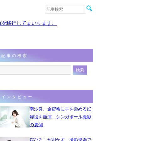
音楽
エンタメ
、順次移行してまいります。
インタビュー
動画
連載
フォト
記事の検索
インタビュー
南沙良、金密輸に手を染める妊
婦役を熱演 シンガポール撮影
の裏側
舘ひろしが明かす、撮影現場で