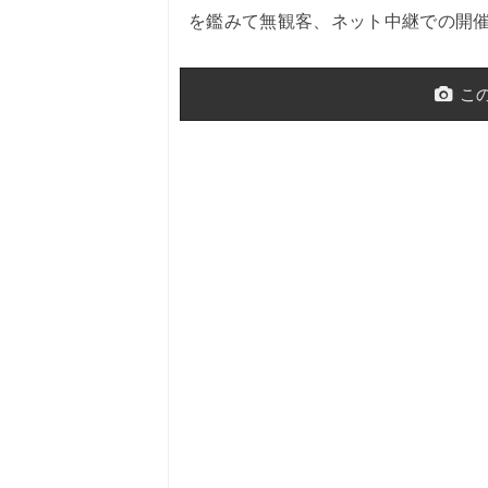
を鑑みて無観客、ネット中継での開
こ