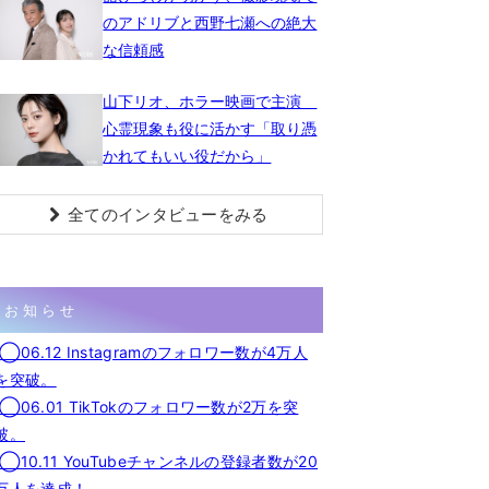
のアドリブと西野七瀬への絶大
な信頼感
山下リオ、ホラー映画で主演
心霊現象も役に活かす「取り憑
かれてもいい役だから」
全てのインタビューをみる
お知らせ
◯06.12 Instagramのフォロワー数が4万人
を突破。
◯06.01 TikTokのフォロワー数が2万を突
破。
◯10.11 YouTubeチャンネルの登録者数が20
万人を達成！