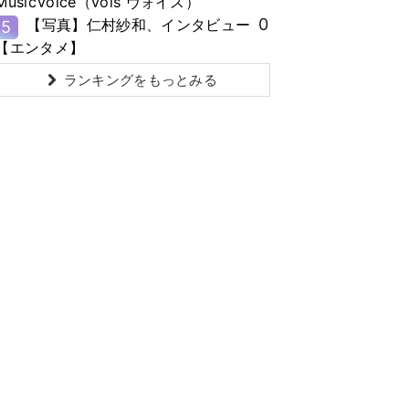
MusicVoice（vois ヴォイス）
0
【写真】仁村紗和、インタビュー
5
【エンタメ】
ランキングをもっとみる