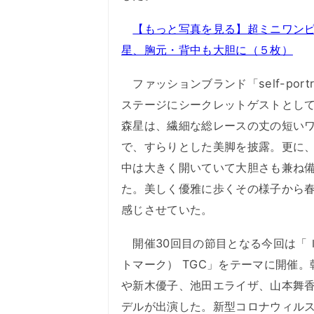
【もっと写真を見る】超ミニワン
星、胸元・背中も大胆に（５枚）
ファッションブランド「self-portr
ステージにシークレットゲストとし
森星は、繊細な総レースの丈の短い
で、すらりとした美脚を披露。更に
中は大きく開いていて大胆さも兼ね
た。美しく優雅に歩くその様子から
感じさせていた。
開催30回目の節目となる今回は「Ｉ
トマーク） TGC」をテーマに開催。
や新木優子、池田エライザ、山本舞
デルが出演した。新型コロナウィル