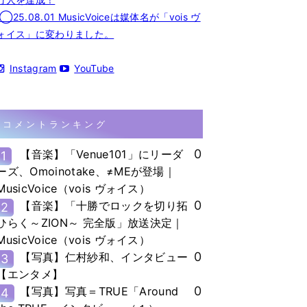
◯25.08.01 MusicVoiceは媒体名が「vois ヴ
ォイス」に変わりました。
Instagram
YouTube
コメントランキング
0
【音楽】「Venue101」にリーダ
1
ーズ、Omoinotake、≠MEが登場｜
MusicVoice（vois ヴォイス）
0
【音楽】「十勝でロックを切り拓
2
ひらく～ZION～ 完全版」放送決定｜
MusicVoice（vois ヴォイス）
0
【写真】仁村紗和、インタビュー
3
【エンタメ】
0
【写真】写真＝TRUE「Around
4