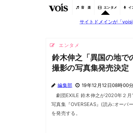
音 楽
エンタメ
イ
サイトドメインが「voi
エンタメ
鈴木伸之「異国の地で
撮影の写真集発売決定
編集部
19年12月12日08時00
劇団EXILE 鈴木伸之が2020年２月
写真集『OVERSEAS』(読み:オーバ
を発売する。