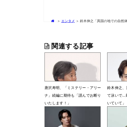
>
エンタメ
>
鈴木伸之「異国の地での自然体
関連する記事
唐沢寿明、「ミステリー・アリー
鈴木伸之、
ナ」続編に期待も「謹んでお断り
て泳いで…
いたします！」
いていて」
5月24日 13時46分
1月14日 