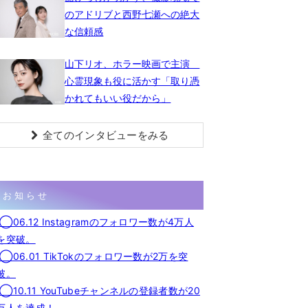
のアドリブと西野七瀬への絶大
な信頼感
山下リオ、ホラー映画で主演
心霊現象も役に活かす「取り憑
かれてもいい役だから」
全てのインタビューをみる
お知らせ
◯06.12 Instagramのフォロワー数が4万人
を突破。
◯06.01 TikTokのフォロワー数が2万を突
破。
◯10.11 YouTubeチャンネルの登録者数が20
万人を達成！