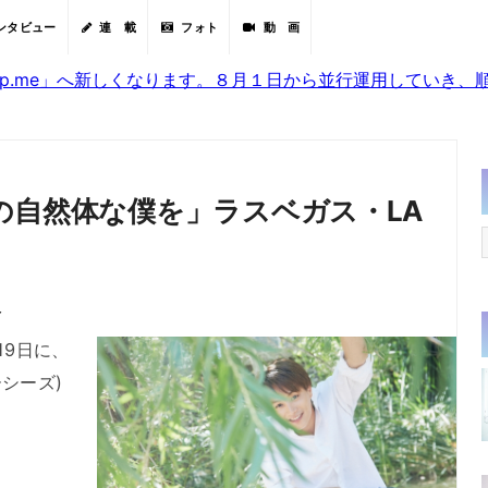
ンタビュー
連 載
フォト
動 画
sjp.me」へ新しくなります。８月１日から並行運用していき
の自然体な僕を」ラスベガス・LA
分
19日に、
ーシーズ)