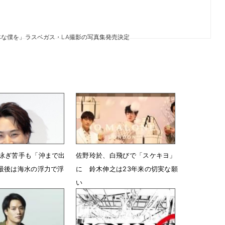
な僕を」ラスベガス・LA撮影の写真集発売決定
泳ぎ苦手も「沖まで出
佐野玲於、白飛びで「スケキヨ」
最後は海水の浮力で浮
に 鈴木伸之は23年来の切実な願
い
10時36分
12月17日 16時04分