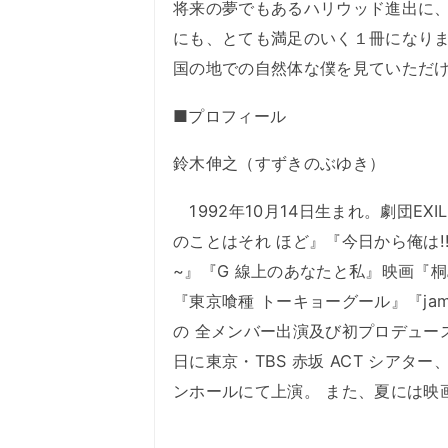
将来の夢でもあるハリウッド進出に
にも、とても満足のいく１冊になり
国の地での自然体な僕を見ていただ
■プロフィール
鈴木伸之（すずきのぶゆき）
1992年10月14日生まれ。劇団E
のことはそれ ほど』『今日から俺は
~』『G 線上のあなたと私』映画『桐
『東京喰種 トーキョーグール』『jam』
の 全メンバー出演及び初プロデュー
日に東京・TBS 赤坂 ACT シアター、
ンホールにて上演。 また、夏には映画