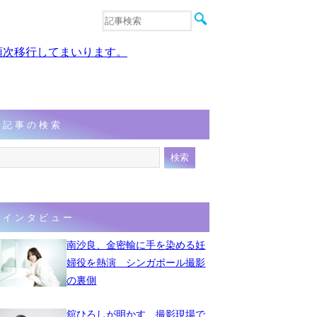
音楽
エンタメ
、順次移行してまいります。
インタビュー
動画
連載
フォト
記事の検索
インタビュー
南沙良、金密輸に手を染める妊
婦役を熱演 シンガポール撮影
の裏側
舘ひろしが明かす、撮影現場で