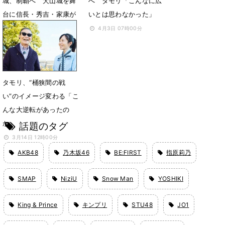
城、制覇へ 犬山城を舞
へ タモリ「こんなに広
台に信長・秀吉・家康が
いとは思わなかった」
愛した理由を解き明かす
4月3日 07時00分
4月23日 14時08分
タモリ、“桶狭間の戦
い”のイメージ変わる「こ
んな大逆転があったの
か」
話題のタグ
3月14日 12時00分
AKB48
乃木坂46
BE:FIRST
指原莉乃
SMAP
NiziU
Snow Man
YOSHIKI
King & Prince
キンプリ
STU48
JO1