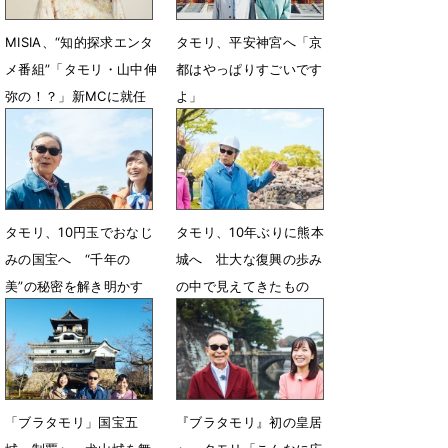
MISIA、“知的探求エンタ
タモリ、平安神宮へ「京
メ番組”「タモリ・山中伸
都はやっぱりすごいです
弥の！？」新MCに就任
よ」
6月24日 18時30分
6月18日 18時11分
タモリ、10円玉でおなじ
タモリ、10年ぶりに熊本
みの国宝へ “千年の
城へ 壮大な復興の歩み
美”の秘密を解き明かす
の中で見えてきたもの
6月6日 11時36分
5月28日 12時04分
「ブラタモリ」国宝五
『ブラタモリ』初の皇居