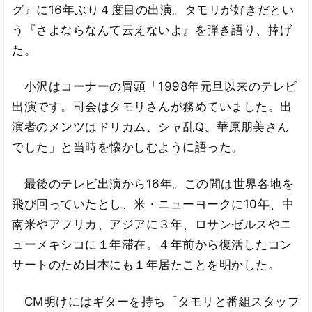
グ』に16年ぶり４度目の出演。タモリが好きだとい
う『さよならなんて云えないよ』を弾き語り、捧げ
た。
小沢はコーナーの冒頭「1998年元旦以来のテレビ
出演です。司会はタモリさんが務めていました。出
演者のメンツはドリカム、シャ乱Q、華原朋美さん
でした」と当時を懐かしむように語った。
最後のテレビ出演から16年。この間は世界各地を
飛び回っていたとし、米・ニューヨークに10年、中
南米やアフリカ、アジアに３年、ロサンゼルスやニ
ューメキシコに１年滞在。４年前から復活したコン
サートのため日本にも１年居たことを明かした。
CM明けにはギターを持ち「タモリと番組スタッフ