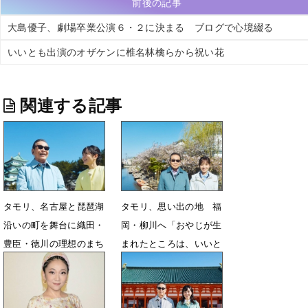
前後の記事
大島優子、劇場卒業公演６・２に決まる ブログで心境綴る
いいとも出演のオザケンに椎名林檎らから祝い花
関連する記事
タモリ、名古屋と琵琶湖
タモリ、思い出の地 福
沿いの町を舞台に織田・
岡・柳川へ「おやじが生
豊臣・徳川の理想のまち
まれたところは、いいと
づくりに迫る
ころです」
7月9日 12時32分
6月25日 12時32分