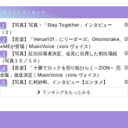
コメントランキング
0
【写真】写真・「Stay Together」インタビュー
1
（２）
0
【音楽】「Venue101」にリーダーズ、Omoinotake、
2
≠MEが登場｜MusicVoice（vois ヴォイス）
0
【写真】紅白出場者決定、会見に出席した初出場組
3
（写真１０／１０）
0
【音楽】「十勝でロックを切り拓ひらく～ZION～ 完
4
全版」放送決定｜MusicVoice（vois ヴォイス）
0
【写真】仁村紗和、インタビュー【エンタメ】
5
ランキングをもっとみる