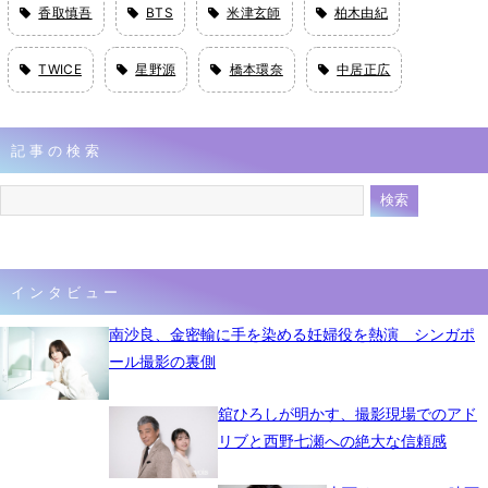
香取慎吾
BTS
米津玄師
柏木由紀
TWICE
星野源
橋本環奈
中居正広
記事の検索
インタビュー
南沙良、金密輸に手を染める妊婦役を熱演 シンガポ
ール撮影の裏側
舘ひろしが明かす、撮影現場でのアド
リブと西野七瀬への絶大な信頼感