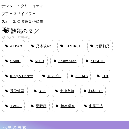
デジタル・クリエイティ
ブフェス『イノフェ
ス』、出演者第１弾に亀
田誠治ら
話題のタグ
5月6日 17時47分
AKB48
乃木坂46
BE:FIRST
指原莉乃
SMAP
NiziU
Snow Man
YOSHIKI
King & Prince
キンプリ
STU48
JO1
香取慎吾
BTS
米津玄師
柏木由紀
TWICE
星野源
橋本環奈
中居正広
記事の検索