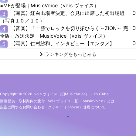
≠MEが登場｜MusicVoice（vois ヴォイス）
0
【写真】紅白出場者決定、会見に出席した初出場組
3
（写真１０／１０）
0
【音楽】「十勝でロックを切り拓ひらく～ZION～ 完
4
全版」放送決定｜MusicVoice（vois ヴォイス）
0
【写真】仁村紗和、インタビュー【エンタメ】
5
ランキングをもっとみる
Copyright © 2026. vois ヴォイス（旧MusicVoice）
-
YouTube
情報提供・取材案内の受付
Vois ヴォイス（旧・MusicVoice）とは
広告に関するお問い合わせ
クッキー（cookie）使用について
-