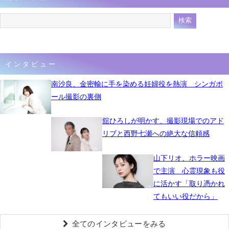
インタビュー
南沙良、金密輸に手を染める妊婦役を熱演 シンガポ
ール撮影の裏側
舘ひろしが明かす、撮影現場でのアド
リブと西野七瀬への絶大な信頼感
山下リオ、ホラー映画
で主演 心霊現象も役
に活かす「取り憑かれ
てもいい役だから」
全てのインタビューをみる