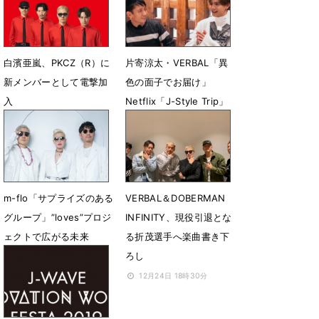
4月8日 15時58分
3月10日 23時00分
白濱亜嵐、PKCZ（R）に
片寄涼太・VERBAL「異
新メンバーとして電撃加
色の面子でお届け」
入
Netflix「J-Style Trip」
に出演決定
11月1日 16時57分
5月20日 15時57分
m-flo「サプライズのある
VERBAL＆DOBERMAN
グループ」”loves”プロジ
INFINITY、現役引退とな
ェクトで広がる未来
る折茂選手へ楽曲書き下
ろし
4月14日 12時00分
12月24日 18時30分