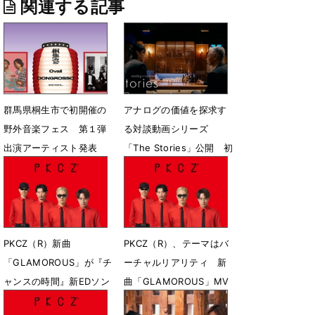
関連する記事
群馬県桐生市で初開催の
アナログの価値を探求す
野外音楽フェス 第１弾
る対談動画シリーズ
出演アーティスト発表
「The Stories」公開 初
回ゲストに大沢伸一
4月15日 16時00分
6月4日 07時00分
PKCZ（R）新曲
PKCZ（R）、テーマはバ
「GLAMOROUS」が『チ
ーチャルリアリティ 新
ャンスの時間』新EDソン
曲「GLAMOROUS」MV
グに決定
公開