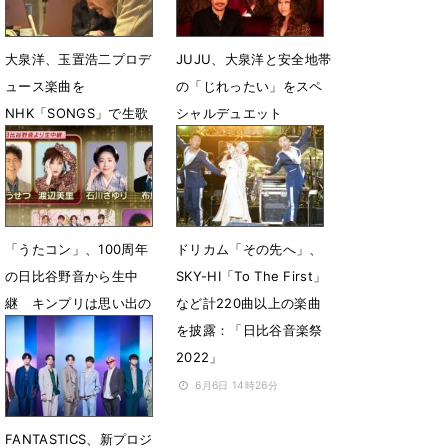
大泉洋、玉置浩二プロデ
JUJU、大泉洋と安全地帯
ュース楽曲を
の「じれったい」をスペ
NHK「SONGS」で生歌
シャルデュエット
唱
10月16日 19時12分
10月31日 14時19分
「うたコン」、100周年
ドリカム「その先へ」、
の日比谷野音から生中
SKY-HI「To The First」
継 キンプリは思い出の
など計220曲以上の楽曲
NHKホールからあの名曲
を披露：「日比谷音楽祭
を
2022」
4月9日 18時00分
6月6日 14時26分
FANTASTICS、新プロジ