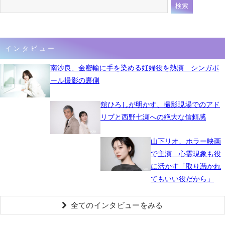
インタビュー
南沙良、金密輸に手を染める妊婦役を熱演 シンガポ
ール撮影の裏側
舘ひろしが明かす、撮影現場でのアド
リブと西野七瀬への絶大な信頼感
山下リオ、ホラー映画
で主演 心霊現象も役
に活かす「取り憑かれ
てもいい役だから」
全てのインタビューをみる