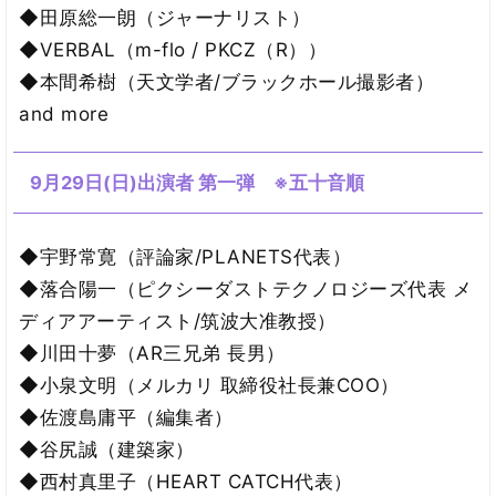
◆田原総一朗（ジャーナリスト）
◆VERBAL（m-flo / PKCZ（R））
◆本間希樹（天文学者/ブラックホール撮影者）
and more
9月29日(日)出演者 第一弾 ※五十音順
◆宇野常寛（評論家/PLANETS代表）
◆落合陽一（ピクシーダストテクノロジーズ代表 メ
ディアアーティスト/筑波大准教授）
◆川田十夢（AR三兄弟 長男）
◆小泉文明（メルカリ 取締役社長兼COO）
◆佐渡島庸平（編集者）
◆谷尻誠（建築家）
◆西村真里子（HEART CATCH代表）