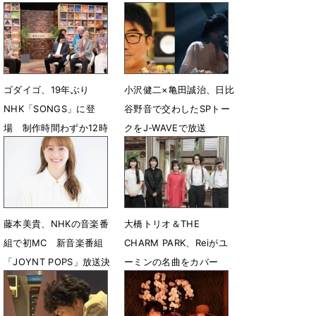
ゴダイゴ、19年ぶり
小沢健二×亀田誠治、日比
NHK「SONGS」に登
谷野音で交わしたSPトー
場 制作時間わずか12時
クをJ-WAVEで放送
間!?「銀河鉄道999」秘
7月23日 14時03分
話
5月7日 19時06分
藤本美貴、NHKの音楽番
大橋トリオ＆THE
組で初MC 新音楽番組
CHARM PARK、Reiがユ
「JOYNT POPS」放送決
ーミンの名曲をカバー
定
1月23日 23時08分
9月4日 20時01分