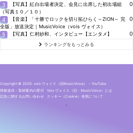
0
【写真】紅白出場者決定、会見に出席した初出場組
3
（写真１０／１０）
0
【音楽】「十勝でロックを切り拓ひらく～ZION～ 完
4
全版」放送決定｜MusicVoice（vois ヴォイス）
0
【写真】仁村紗和、インタビュー【エンタメ】
5
ランキングをもっとみる
Copyright © 2026. vois ヴォイス（旧MusicVoice）
-
YouTube
情報提供・取材案内の受付
Vois ヴォイス（旧・MusicVoice）とは
広告に関するお問い合わせ
クッキー（cookie）使用について
-