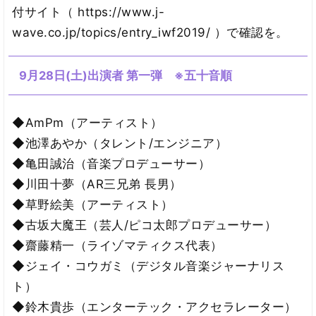
付サイト（ https://www.j-
wave.co.jp/topics/entry_iwf2019/ ）で確認を。
9月28日(土)出演者 第一弾 ※五十音順
◆AmPm（アーティスト）
◆池澤あやか（タレント/エンジニア）
◆亀田誠治（音楽プロデューサー）
◆川田十夢（AR三兄弟 長男）
◆草野絵美（アーティスト）
◆古坂大魔王（芸人/ピコ太郎プロデューサー）
◆齋藤精一（ライゾマティクス代表）
◆ジェイ・コウガミ（デジタル音楽ジャーナリス
ト）
◆鈴木貴歩（エンターテック・アクセラレーター）