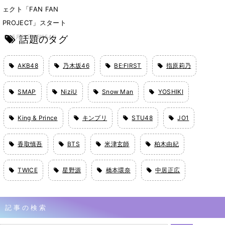
ェクト「FAN FAN
PROJECT」スタート
話題のタグ
5月28日 15時54分
AKB48
乃木坂46
BE:FIRST
指原莉乃
SMAP
NiziU
Snow Man
YOSHIKI
King & Prince
キンプリ
STU48
JO1
香取慎吾
BTS
米津玄師
柏木由紀
TWICE
星野源
橋本環奈
中居正広
記事の検索