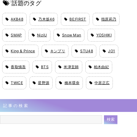
話題のタグ
9月27日 12時23分
AKB48
乃木坂46
BE:FIRST
指原莉乃
SMAP
NiziU
Snow Man
YOSHIKI
King & Prince
キンプリ
STU48
JO1
香取慎吾
BTS
米津玄師
柏木由紀
TWICE
星野源
橋本環奈
中居正広
記事の検索