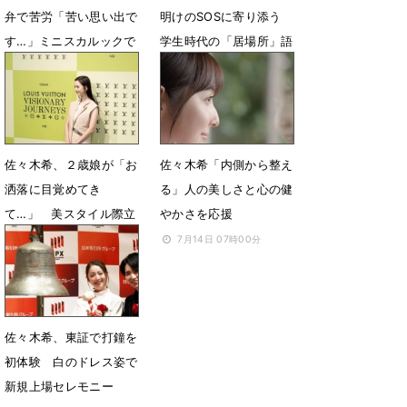
弁で苦労「苦い思い出で
明けのSOSに寄り添う
す…」ミニスカルックで
学生時代の「居場所」語
登場
る
3月26日 12時50分
8月27日 17時23分
佐々木希、２歳娘が「お
佐々木希「内側から整え
洒落に目覚めてき
る」人の美しさと心の健
て…」 美スタイル際立
やかさを応援
つセットアップ
7月14日 07時00分
7月17日 07時12分
佐々木希、東証で打鐘を
初体験 白のドレス姿で
新規上場セレモニー