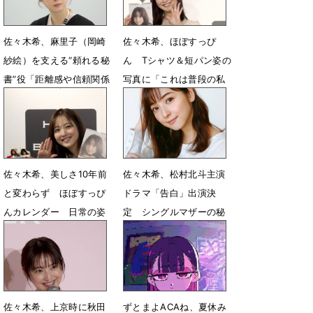
佐々木希、麻里子（岡崎
佐々木希、ほぼすっぴ
紗絵）を支える“頼れる秘
ん Tシャツ＆短パン姿の
書”役「距離感や信頼関係
写真に「これは普段の私
を丁寧に表現できたら」
です！」
7月8日 13時46分
6月8日 07時56分
佐々木希、美しさ10年前
佐々木希、松村北斗主演
と変わらず ほぼすっぴ
ドラマ「告白」出演決
んカレンダー 日常の姿
定 シングルマザーの秘
も公開
書役
6月6日 14時02分
5月25日 07時00分
佐々木希、上京時に秋田
ずとまよACAね、夏休み