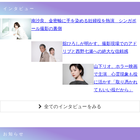
インタビュー
南沙良、金密輸に手を染める妊婦役を熱演 シンガポ
ール撮影の裏側
舘ひろしが明かす、撮影現場でのアド
リブと西野七瀬への絶大な信頼感
山下リオ、ホラー映画
で主演 心霊現象も役
に活かす「取り憑かれ
てもいい役だから」
全てのインタビューをみる
お知らせ