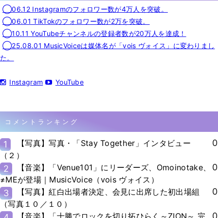
◯06.12 Instagramのフォロワー数が4万人を突破。
◯06.01 TikTokのフォロワー数が2万を突破。
◯10.11 YouTubeチャンネルの登録者数が20万人を達成！
◯25.08.01 MusicVoiceは媒体名が「vois ヴォイス」に変わりまし
た。
Instagram
YouTube
コメントランキング
0
【写真】写真・「Stay Together」インタビュー
1
（２）
0
【音楽】「Venue101」にリーダーズ、Omoinotake、
2
≠MEが登場｜MusicVoice（vois ヴォイス）
0
【写真】紅白出場者決定、会見に出席した初出場組
3
（写真１０／１０）
0
【音楽】「十勝でロックを切り拓ひらく～ZION～ 完
4