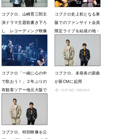
コブクロ、山崎育三郎主
コブクロ史上初となる東
演ドラマ主題歌書き下ろ
阪でのファンサイト会員
し レコーディング映像
限定ライブを結成の地・
初公開
大阪でフィナーレ
1月10日 21時23分
3月26日 15時42分
コブクロ「一緒に心の中
コブクロ、未発表の新曲
で歌おう！」２年ぶりの
が新CMに起用
有観客ツアー地元大阪で
10月18日 12時40分
幕
11月7日 22時42分
コブクロ、特別映像を公