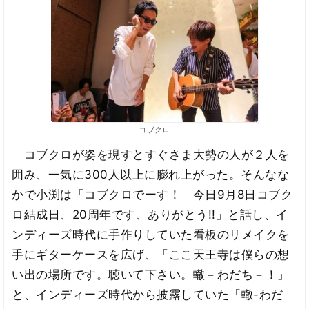
コブクロ
コブクロが姿を現すとすぐさま大勢の人が２人を
囲み、一気に300人以上に膨れ上がった。そんなな
かで小渕は「コブクロでーす！ 今日9月8日コブク
ロ結成日、20周年です、ありがとう!!」と話し、イ
ンディーズ時代に手作りしていた看板のリメイクを
手にギターケースを広げ、「ここ天王寺は僕らの想
い出の場所です。聴いて下さい。轍－わだち－！」
と、インディーズ時代から披露していた「轍-わだ