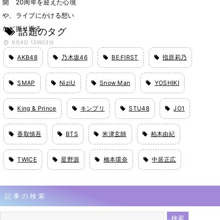
開 20周年を迎えた心境
や、ライブにかける想い
など振り返る
話題のタグ
8月4日 13時03分
AKB48
乃木坂46
BE:FIRST
指原莉乃
SMAP
NiziU
Snow Man
YOSHIKI
King & Prince
キンプリ
STU48
JO1
香取慎吾
BTS
米津玄師
柏木由紀
TWICE
星野源
橋本環奈
中居正広
記事の検索