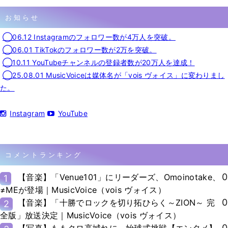
お知らせ
◯06.12 Instagramのフォロワー数が4万人を突破。
◯06.01 TikTokのフォロワー数が2万を突破。
◯10.11 YouTubeチャンネルの登録者数が20万人を達成！
◯25.08.01 MusicVoiceは媒体名が「vois ヴォイス」に変わりまし
た。
Instagram
YouTube
コメントランキング
0
【音楽】「Venue101」にリーダーズ、Omoinotake、
1
≠MEが登場｜MusicVoice（vois ヴォイス）
0
【音楽】「十勝でロックを切り拓ひらく～ZION～ 完
2
全版」放送決定｜MusicVoice（vois ヴォイス）
0
【写真】ももクロ高城れに、始球式挑戦【エンタメ】