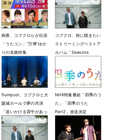
絢香、コブクロらが出演
コブクロ、秋に聴きたい
「うたコン」“万博”ゆか
ストリーミングベストア
りの名曲特集
ルバム「Seasons
Selection〜Autumn〜」
4月8日 14時09分
配信開始
9月8日 12時28分
flumpool、コブクロと大
NHK特集番組「四季のう
阪城ホールで夢の共演
た」「四季のうた
「追いかける背中があっ
Part2」放送決定
たから、ここまで来れま
2月17日 23時08分
した」
2月21日 22時00分