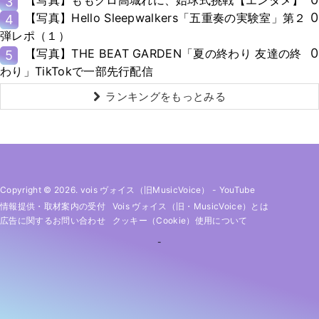
3
0
【写真】Hello Sleepwalkers「五重奏の実験室」第２
4
弾レポ（１）
0
【写真】THE BEAT GARDEN「夏の終わり 友達の終
5
わり」TikTokで一部先行配信
ランキングをもっとみる
Copyright © 2026. vois ヴォイス（旧MusicVoice）
-
YouTube
情報提供・取材案内の受付
Vois ヴォイス（旧・MusicVoice）とは
広告に関するお問い合わせ
クッキー（cookie）使用について
-