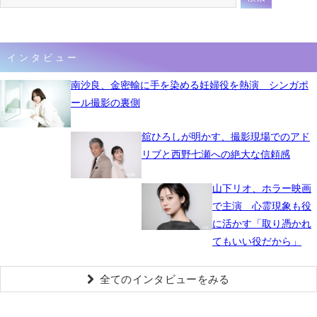
インタビュー
南沙良、金密輸に手を染める妊婦役を熱演 シンガポ
ール撮影の裏側
舘ひろしが明かす、撮影現場でのアド
リブと西野七瀬への絶大な信頼感
山下リオ、ホラー映画
で主演 心霊現象も役
に活かす「取り憑かれ
てもいい役だから」
全てのインタビューをみる