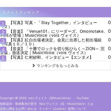
コメントランキング
0
【写真】写真・「Stay Together」インタビュー
1
（２）
0
【音楽】「Venue101」にリーダーズ、Omoinotake、
2
≠MEが登場｜MusicVoice（vois ヴォイス）
0
【写真】紅白出場者決定、会見に出席した初出場組
3
（写真１０／１０）
0
【音楽】「十勝でロックを切り拓ひらく～ZION～ 完
4
全版」放送決定｜MusicVoice（vois ヴォイス）
0
【写真】仁村紗和、インタビュー【エンタメ】
5
ランキングをもっとみる
Copyright © 2026. vois ヴォイス（旧MusicVoice）
-
YouTube
情報提供・取材案内の受付
Vois ヴォイス（旧・MusicVoice）とは
広告に関するお問い合わせ
クッキー（cookie）使用について