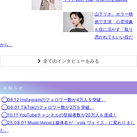
山下リオ、ホラー映
画で主演 心霊現象
も役に活かす「取り
憑かれてもいい役だ
から」
全てのインタビューをみる
お知らせ
◯06.12 Instagramのフォロワー数が4万人を突破。
◯06.01 TikTokのフォロワー数が2万を突破。
◯10.11 YouTubeチャンネルの登録者数が20万人を達成！
◯25.08.01 MusicVoiceは媒体名が「vois ヴォイス」に変わりまし
た。