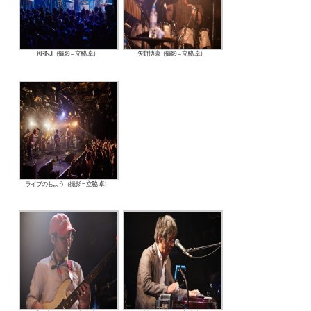
KIRINJI（撮影＝立脇 卓）
矢野博康（撮影＝立脇 卓）
ライブのもよう（撮影＝立脇 卓）