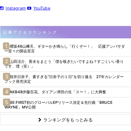
Instagram
YouTube
記事アクセスランキング
櫻坂46山﨑天、ギターかき鳴らし「行くぞー！」 応援アンバサダ
ー堂々の開会宣言
山田涼介、香水をまとう「僕を嗅ぎたいですよね？すごくいい香り
です、僕（笑）」
桜井日奈子、素すぎる“日奈子の１日”を切り撮る 27年カレンダー
ブック発売決定
AKB48伊藤百花、ダイアン津田の生「スー！」に大興奮
BE:FIRST初のグローバルEPリリース決定＆先行曲「BRUCE
WAYNE」MV公開
ランキングをもっとみる