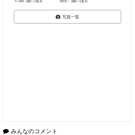
千ヶ崎学（撮影＝立脇 卓）
田村玄一（撮影＝立脇 卓）
写真一覧
みんなのコメント