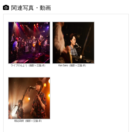
関連写真・動画
ライブのもよう（撮影＝立脇 卓）
Kan Sano（撮影＝立脇 卓）
堀込高樹（撮影＝立脇 卓）