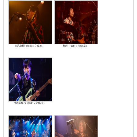
堀込高樹（撮影＝立脇 卓）
楠均（撮影＝立脇 卓）
弓木英梨乃（撮影＝立脇 卓）