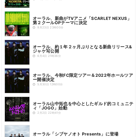
オーラル、新曲がTVアニメ「SCARLET NEXUS」
第２クールOPテーマに決定
9月23日 23時00分
オーラル、約１年２ヶ月ぶりとなる新曲リリース&
ジャケ写公開
6月4日 21時36分
オーラル、今秋FC限定ツアー＆2022年ホールツア
ー開催決定
5月30日 12時00分
オーラル山中拓也を中心としたギルド的コミュニテ
ィ「JOGO」始動
2月2日 22時41分
オーラル「シブヤノオト Presents」に登場