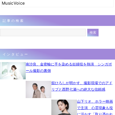
MusicVoice
記事の検索
インタビュー
南沙良、金密輸に手を染める妊婦役を熱演 シンガポ
ール撮影の裏側
舘ひろしが明かす、撮影現場でのアド
リブと西野七瀬への絶大な信頼感
山下リオ、ホラー映画
で主演 心霊現象も役
に活かす「取り憑かれ