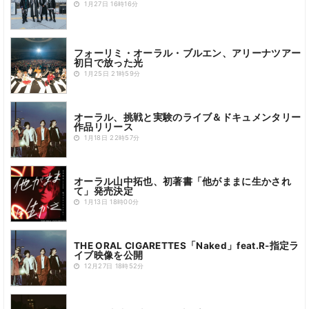
1月27日 16時16分
フォーリミ・オーラル・ブルエン、アリーナツアー
初日で放った光
1月25日 21時59分
オーラル、挑戦と実験のライブ＆ドキュメンタリー
作品リリース
1月18日 22時57分
オーラル山中拓也、初著書「他がままに生かされ
て」発売決定
1月13日 18時00分
THE ORAL CIGARETTES「Naked」feat.R-指定ラ
イブ映像を公開
12月27日 18時52分