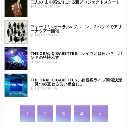
二人の”山中拓也”による新プロジェクトスタート
12月25日 21時00分
フォーリミ×オーラル×ブルエン、３バンドでアリ
ーナツアー開催
10月9日 15時24分
THE ORAL CIGARETTES、ライヴとは何か？ バ
ンドの矜恃示す
10月1日 17時29分
THE ORAL CIGARETTES、有観客ライブ開催決定
「見つめ直せる良い機会に」
8月17日 21時14分
1
2
3
4
5