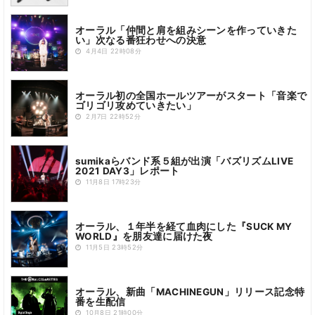
オーラル「仲間と肩を組みシーンを作っていきた
い」次なる番狂わせへの決意
4月4日 22時08分
オーラル初の全国ホールツアーがスタート「音楽で
ゴリゴリ攻めていきたい」
2月7日 22時52分
sumikaらバンド系５組が出演「バズリズムLIVE
2021 DAY3」レポート
11月8日 17時23分
オーラル、１年半を経て血肉にした『SUCK MY
WORLD』を朋友達に届けた夜
11月5日 23時52分
オーラル、新曲「MACHINEGUN」リリース記念特
番を生配信
10月8日 21時00分