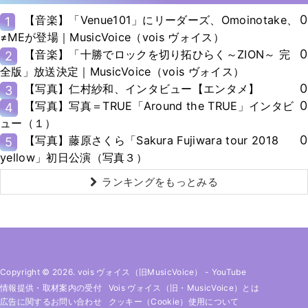
0
【音楽】「Venue101」にリーダーズ、Omoinotake、
1
≠MEが登場｜MusicVoice（vois ヴォイス）
0
【音楽】「十勝でロックを切り拓ひらく～ZION～ 完
2
全版」放送決定｜MusicVoice（vois ヴォイス）
0
【写真】仁村紗和、インタビュー【エンタメ】
3
0
【写真】写真＝TRUE「Around the TRUE」インタビ
4
ュー（１）
0
【写真】藤原さくら「Sakura Fujiwara tour 2018
5
yellow」初日公演（写真３）
ランキングをもっとみる
Copyright © 2026. vois ヴォイス（旧MusicVoice）
-
YouTube
情報提供・取材案内の受付
Vois ヴォイス（旧・MusicVoice）とは
広告に関するお問い合わせ
クッキー（cookie）使用について