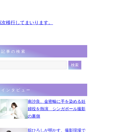
、順次移行してまいります。
記事の検索
インタビュー
南沙良、金密輸に手を染める妊
婦役を熱演 シンガポール撮影
の裏側
舘ひろしが明かす、撮影現場で