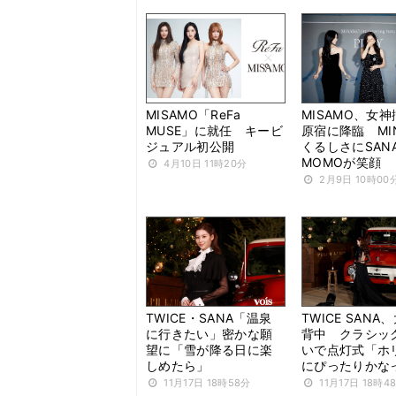
MISAMO「ReFa
MISAMO、女
MUSE」に就任 キービ
原宿に降臨 MI
ジュアル初公開
くるしさにSAN
MOMOが笑顔
4月10日 11時20分
2月9日 10時00
TWICE・SANA「温泉
TWICE SANA
に行きたい」密かな願
背中 クラシッ
望に「雪が降る日に楽
いで点灯式「ホ
しめたら」
にぴったりかな
11月17日 18時58分
11月17日 18時4