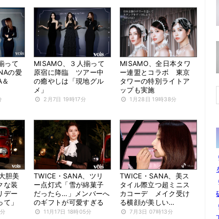
神揃って
MISAMO、３人揃って
MISAMO、全日本タワ
NAの愛
原宿に降臨 ツアー中
ー連盟とコラボ 東京
A＆
の癒やしは「現地グル
タワーの特別ライトア
メ」
ップも実施
分
2月7日 19時17分
1月28日 19時38分
、大胆美
TWICE・SANA、ツリ
TWICE・SANA、美ス
クな装
ー点灯式「雪が綿菓子
タイル際立つ超ミニス
リデー
だったら…」メンバーへ
カコーデ メイク受け
って」
のギフトが可愛すぎる
る横顔が美しい…
8分
11月17日 18時05分
7月3日 07時13分