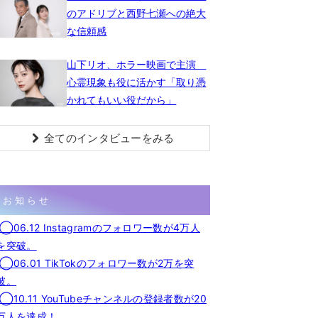
のアドリブと西野七瀬への絶大
な信頼感
山下リオ、ホラー映画で主演
心霊現象も役に活かす「取り憑
かれてもいい役だから」
全てのインタビューをみる
お知らせ
◯06.12 Instagramのフォロワー数が4万人
を突破。
◯06.01 TikTokのフォロワー数が2万を突
破。
◯10.11 YouTubeチャンネルの登録者数が20
万人を達成！