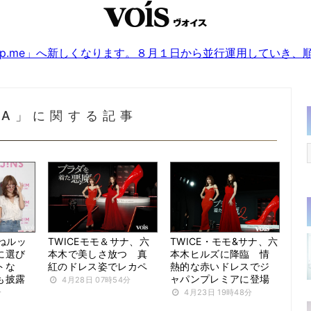
sjp.me」へ新しくなります。８月１日から並行運用していき
NA」に関する記事
がねルッ
TWICEモモ＆サナ、六
TWICE・モモ&サナ、六
に選び
本木で美しさ放つ 真
本木ヒルズに降臨 情
トな
紅のドレス姿でレカペ
熱的な赤いドレスでジ
も披露
ャパンプレミアに登場
4月28日 07時54分
分
4月23日 19時48分