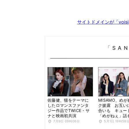
サイトドメインが「voi
「SA
佐藤健、猫をテーマに
MISAMO、め
したロマンスファンタ
ク披露 お互い
ジー作品でTWICE・サ
合いも キュー
ナと映画初共演
「めがねぇ」話
7月9日 09時06分
5月1日 19時58