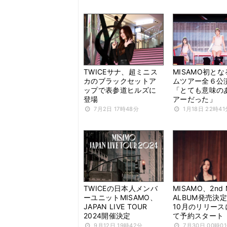
TWICEサナ、超ミニス
MISAMO初と
カのブラックセットア
ムツアー全６公
ップで表参道ヒルズに
「とても意味の
登場
アーだった」
7月2日 17時48分
1月18日 22時41
TWICEの日本人メンバ
MISAMO、2nd 
ーユニットMISAMO、
ALBUM発売決
JAPAN LIVE TOUR
10月のリリース
2024開催決定
て予約スタート
9月12日 19時42分
7月30日 00時0