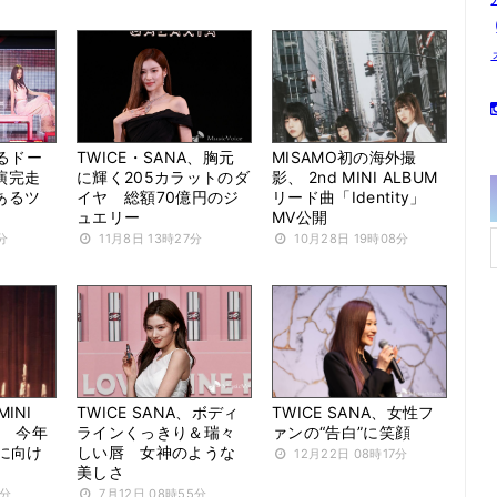
なるドー
TWICE・SANA、胸元
MISAMO初の海外撮
演完走
に輝く205カラットのダ
影、 2nd MINI ALBUM
あるツ
イヤ 総額70億円のジ
リード曲「Identity」
ュエリー
MV公開
分
11月8日 13時27分
10月28日 19時08分
MINI
TWICE SANA、ボディ
TWICE SANA、女性フ
定 今年
ラインくっきり＆瑞々
ァンの“告白”に笑顔
に向け
しい唇 女神のような
12月22日 08時17分
美しさ
1分
7月12日 08時55分