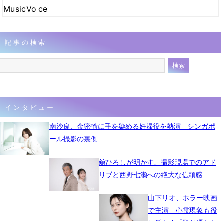
MusicVoice
記事の検索
インタビュー
南沙良、金密輸に手を染める妊婦役を熱演 シンガポ
ール撮影の裏側
舘ひろしが明かす、撮影現場でのアド
リブと西野七瀬への絶大な信頼感
山下リオ、ホラー映画
で主演 心霊現象も役