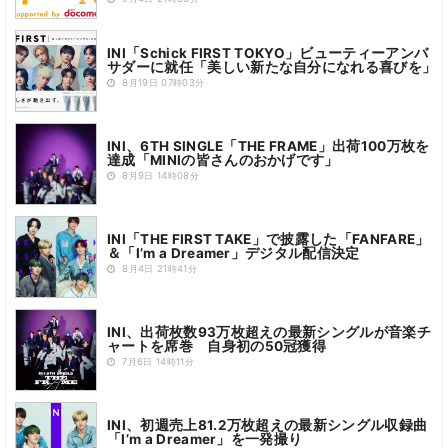
INI「Schick FIRST TOKYO」ビューティーアンバ
サダーに就任「美しい新たな自分になれる喜びを」
8月19日 07時03分
INI、6TH SINGLE「THE FRAME」出荷100万枚を
達成「MINIの皆さんのおかげです」
8月9日 14時08分
INI「THE FIRST TAKE」で披露した「FANFARE」
＆「I’m a Dreamer」デジタル配信決定
8月4日 21時41分
INI、出荷枚数93万枚超えの最新シングルが音楽チ
ャートを席巻 自身初の50冠獲得
7月6日 14時11分
INI、初週売上81.2万枚超えの最新シングル収録曲
「I’m a Dreamer」を一発撮り