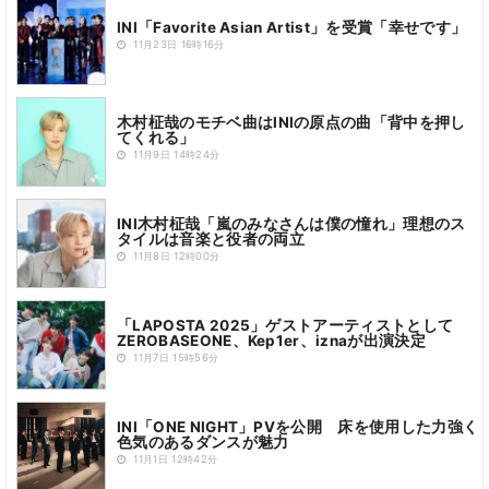
INI「Favorite Asian Artist」を受賞「幸せです」
11月23日 16時16分
木村柾哉のモチベ曲はINIの原点の曲「背中を押し
てくれる」
11月9日 14時24分
INI木村柾哉「嵐のみなさんは僕の憧れ」理想のス
タイルは音楽と役者の両立
11月8日 12時00分
「LAPOSTA 2025」ゲストアーティストとして
ZEROBASEONE、Kep1er、iznaが出演決定
11月7日 15時56分
INI「ONE NIGHT」PVを公開 床を使用した力強く
色気のあるダンスが魅力
11月1日 12時42分