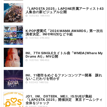
「LAPOSTA 2025」LAPONE所属アーティスト43
人集合の新ビジュアル公開
10月28日 14時44分
K-POP授賞式「2024 MAMA AWARDS」第一次出
演者決定、INIやRIIZEなど９組
10月16日 07時49分
INI、7TH SINGLEタイトル曲「WMDA(Where My
Drums At)」MV公開
10月15日 19時45分
INI、11都市をめぐるファンコンツアー開幕 譲れ
ないこだわりを明かす
9月24日 14時13分
JO1、INI、DXTEEN、ME:I、IS:SUEが集結
「LAPOSTA 2025」開催決定 東京ドームシティ
全体をジャック
9月4日 21時36分