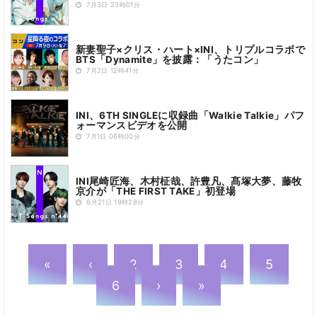
7月3日 23時01分
新妻聖子×クリス・ハート×INI、トリプルコラボで
BTS「Dynamite」を披露：「うたコン」
7月2日 12時41分
INI、6TH SINGLEに収録曲「Walkie Talkie」パフ
ォーマンスビデオを公開
7月1日 06時00分
INI尾崎匠海、木村柾哉、許豊凡、髙塚大夢、藤牧
京介が「THE FIRST TAKE」初登場
6月21日 19時28分
«
‹
2
3
4
5
6
›
»