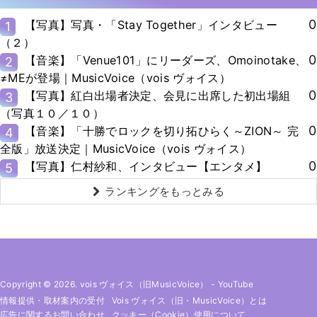
0
【写真】写真・「Stay Together」インタビュー
1
（２）
0
【音楽】「Venue101」にリーダーズ、Omoinotake、
2
≠MEが登場｜MusicVoice（vois ヴォイス）
0
【写真】紅白出場者決定、会見に出席した初出場組
3
（写真１０／１０）
0
【音楽】「十勝でロックを切り拓ひらく～ZION～ 完
4
全版」放送決定｜MusicVoice（vois ヴォイス）
0
【写真】仁村紗和、インタビュー【エンタメ】
5
ランキングをもっとみる
Copyright © 2026. vois ヴォイス（旧MusicVoice）
-
YouTube
情報提供・取材案内の受付
Vois ヴォイス（旧・MusicVoice）とは
広告に関するお問い合わせ
クッキー（cookie）使用について