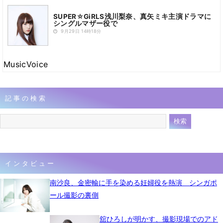
SUPER☆GiRLS浅川梨奈、真矢ミキ主演ドラマに
シングルマザー役で
9月29日 14時18分
MusicVoice
記事の検索
インタビュー
南沙良、金密輸に手を染める妊婦役を熱演 シンガポ
ール撮影の裏側
舘ひろしが明かす、撮影現場でのアド