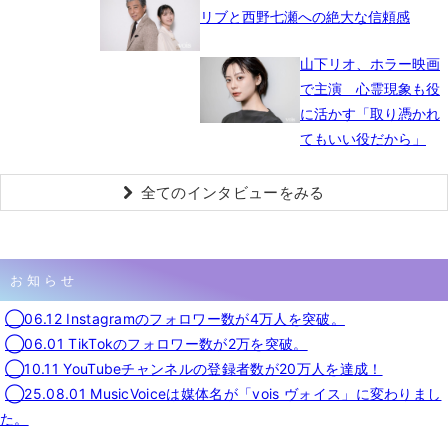
リブと西野七瀬への絶大な信頼感
山下リオ、ホラー映画
で主演 心霊現象も役
に活かす「取り憑かれ
てもいい役だから」
全てのインタビューをみる
お知らせ
◯06.12 Instagramのフォロワー数が4万人を突破。
◯06.01 TikTokのフォロワー数が2万を突破。
◯10.11 YouTubeチャンネルの登録者数が20万人を達成！
◯25.08.01 MusicVoiceは媒体名が「vois ヴォイス」に変わりまし
た。