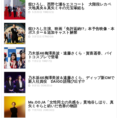
舘ひろし、西野七瀬をエスコート 大階段レカペ
大地真央＆真矢ミキの元宝塚組も
5月20日 19時32分
舘ひろし主演、映画「免許返納!?」本予告映像・本
ポスター＆追加キャスト解禁
3月12日 07時00分
乃木坂46梅澤美波・遠藤さくら・賀喜遥香、バイ
トコスプレで登場
11月2日 19時17分
乃木坂46梅澤美波＆遠藤さくら、ディップ新CMで
新入社員役 DAIGO語飛び出す!?
9月1日 00時35分
Ms.OOJA「女性同士の共感を」貫地谷しほり、真
矢ミキらと紡いだ色香の物語
11月10日 20時30分