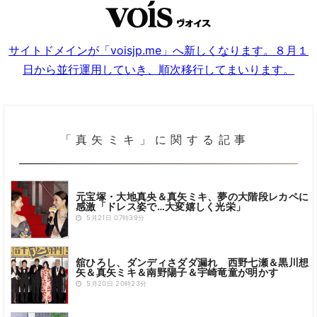
サイトドメインが「voisjp.me」へ新しくなります。８月１
日から並行運用していき、順次移行してまいります。
「真矢ミキ」に関する記事
元宝塚・大地真央＆真矢ミキ、夢の大階段レカペに
感激「ドレス姿で…大変嬉しく光栄」
5月21日 07時39分
舘ひろし、ダンディさダダ漏れ 西野七瀬＆黒川想
矢＆真矢ミキ＆南野陽子＆宇崎竜童が明かす
5月20日 20時23分