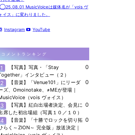
◯25.08.01 MusicVoiceは媒体名が「vois ヴ
ォイス」に変わりました。
Instagram
YouTube
コメントランキング
0
【写真】写真・「Stay
1
Together」インタビュー（２）
0
【音楽】「Venue101」にリーダ
2
ーズ、Omoinotake、≠MEが登場｜
MusicVoice（vois ヴォイス）
0
【写真】紅白出場者決定、会見に
3
出席した初出場組（写真１０／１０）
0
【音楽】「十勝でロックを切り拓
4
ひらく～ZION～ 完全版」放送決定｜