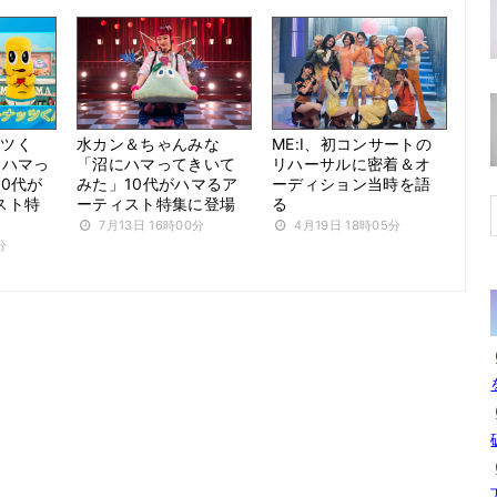
ッツく
水カン＆ちゃんみな
ME:I、初コンサートの
にハマっ
「沼にハマってきいて
リハーサルに密着＆オ
0代が
みた」10代がハマるア
ーディション当時を語
スト特
ーティスト特集に登場
る
7月13日 16時00分
4月19日 18時05分
分