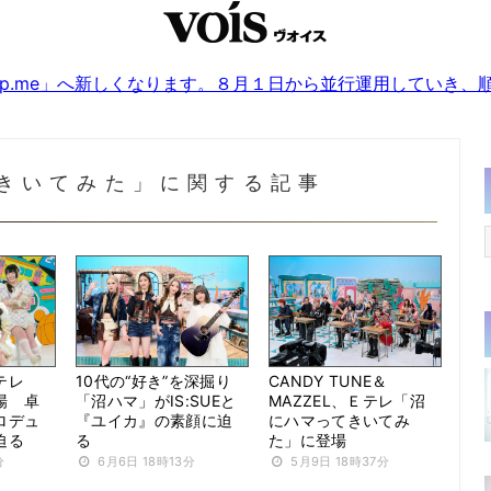
sjp.me」へ新しくなります。８月１日から並行運用していき
きいてみた」に関する記事
テレ
10代の“好き”を深掘り
CANDY TUNE＆
場 卓
「沼ハマ」がIS:SUEと
MAZZEL、Ｅテレ「沼
ロデュ
『ユイカ』の素顔に迫
にハマってきいてみ
迫る
る
た」に登場
分
6月6日 18時13分
5月9日 18時37分