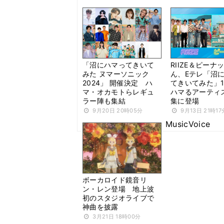
「沼にハマってきいて
RIIZE＆ピーナ
みた ヌマーソニック
ん、Eテレ「沼
2024」 開催決定 ハ
てきいてみた」1
マ・オカモトらレギュ
ハマるアーティ
ラー陣も集結
集に登場
9月20日 20時05分
9月13日 21時17
MusicVoice
ボーカロイド鏡音リ
ン・レン登場 地上波
初のスタジオライブで
神曲を披露
3月21日 18時00分