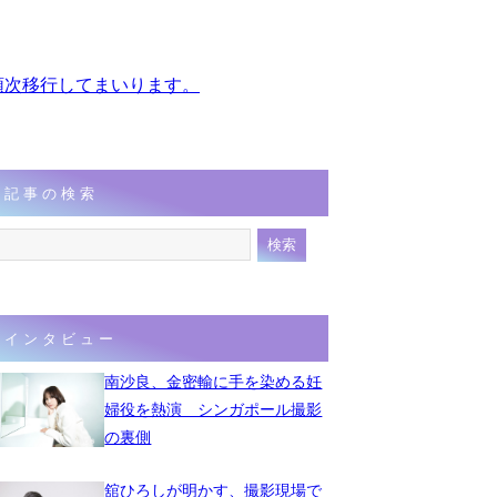
、順次移行してまいります。
記事の検索
インタビュー
南沙良、金密輸に手を染める妊
婦役を熱演 シンガポール撮影
の裏側
舘ひろしが明かす、撮影現場で