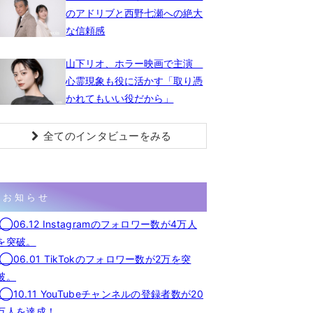
のアドリブと西野七瀬への絶大
な信頼感
山下リオ、ホラー映画で主演
心霊現象も役に活かす「取り憑
かれてもいい役だから」
全てのインタビューをみる
お知らせ
◯06.12 Instagramのフォロワー数が4万人
を突破。
◯06.01 TikTokのフォロワー数が2万を突
破。
◯10.11 YouTubeチャンネルの登録者数が20
万人を達成！