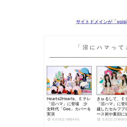
サイトドメインが「voi
「沼にハマって
Hearts2Hearts、Ｅテレ
きゅるして、Ｅ
「沼ハマ」に登場 少
「沼ハマ」に登
女時代「Gee」カバーを
越したセルフプ
実演
ース術や素顔に
6月18日 18時44分
5月2日 21時00