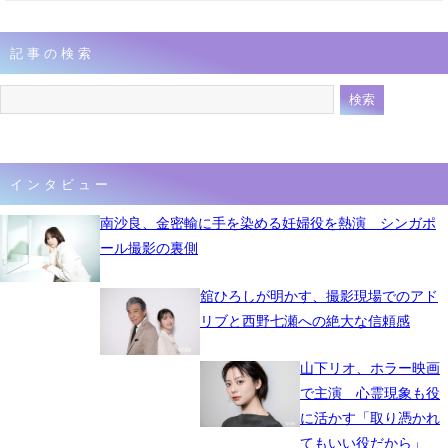
記事の検索
インタビュー
南沙良、金密輸に手を染める妊婦役を熱演 シンガポ
ール撮影の裏側
舘ひろしが明かす、撮影現場でのアド
リブと西野七瀬への絶大な信頼感
山下リオ、ホラー映画
で主演 心霊現象も役
に活かす「取り憑かれ
てもいい役だから」