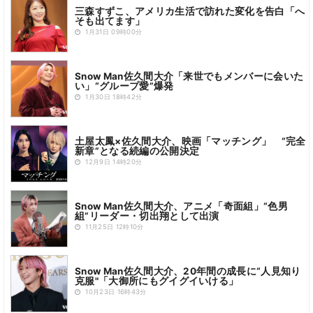
三森すずこ、アメリカ生活で訪れた変化を告白「へ
そも出てます」
1月31日 09時00分
Snow Man佐久間大介「来世でもメンバーに会いた
い」“グループ愛”爆発
1月30日 18時42分
土屋太鳳×佐久間大介、映画「マッチング」 “完全
新章”となる続編の公開決定
12月9日 14時20分
Snow Man佐久間大介、アニメ「奇面組」“色男
組”リーダー・切出翔として出演
11月25日 12時10分
Snow Man佐久間大介、20年間の成長に“人見知り
克服"「大御所にもグイグイいける」
10月23日 16時43分