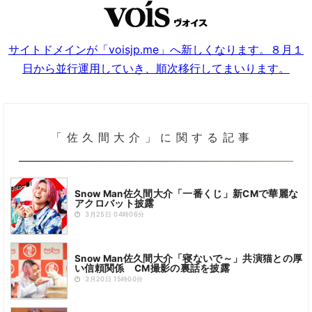
サイトドメインが「voisjp.me」へ新しくなります。８月１
日から並行運用していき、順次移行してまいります。
「佐久間大介」に関する記事
Snow Man佐久間大介「一番くじ」新CMで華麗な
アクロバット披露
3月25日 04時06分
Snow Man佐久間大介「寝ないで～」共演猫との厚
い信頼関係 CM撮影の裏話を披露
3月20日 15時00分