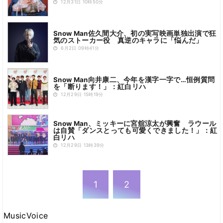
12月31日 10時50分
Snow Man佐久間大介、初の実写映画単独出演で狂
気のストーカー役 真逆のキャラに「悩んだ」
6月2日 09時41分
Snow Man向井康二、今年を漢字一字で…恒例質問
を「断ります！」：紅白リハ
12月29日 15時19分
Snow Man、ミッキーに宮舘涼太が興奮 ラウール
は自賛「ダンスとっても可愛くできました！」：紅
白リハ
12月29日 13時39分
1
2
MusicVoice