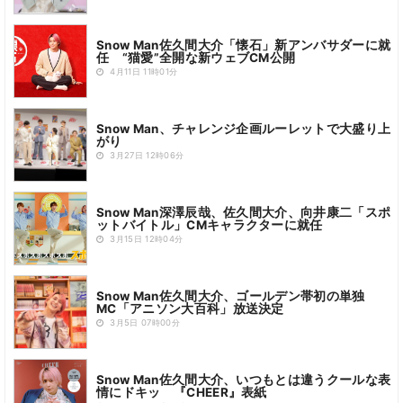
Snow Man佐久間大介「懐石」新アンバサダーに就
任 “猫愛”全開な新ウェブCM公開
4月11日 11時01分
Snow Man、チャレンジ企画ルーレットで大盛り上
がり
3月27日 12時06分
Snow Man深澤辰哉、佐久間大介、向井康二「スポ
ットバイトル」CMキャラクターに就任
3月15日 12時04分
Snow Man佐久間大介、ゴールデン帯初の単独
MC「アニソン大百科」放送決定
3月5日 07時00分
Snow Man佐久間大介、いつもとは違うクールな表
情にドキッ 『CHEER』表紙