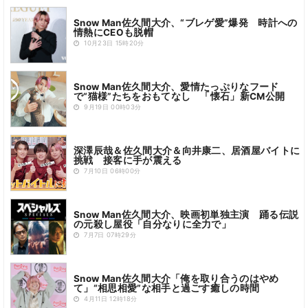
Snow Man佐久間大介、“ブレゲ愛”爆発 時計への
情熱にCEOも脱帽
10月23日 15時20分
Snow Man佐久間大介、愛情たっぷりなフード
で“猫様”たちをおもてなし 「懐石」新CM公開
9月19日 00時03分
深澤辰哉＆佐久間大介＆向井康二、居酒屋バイトに
挑戦 接客に手が震える
7月10日 06時00分
Snow Man佐久間大介、映画初単独主演 踊る伝説
の元殺し屋役「自分なりに全力で」
7月7日 07時29分
Snow Man佐久間大介「俺を取り合うのはやめ
て」“相思相愛”な相手と過ごす癒しの時間
4月11日 12時18分