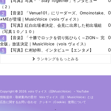
0
【写真】写真・「Stay Together」インタビュー
1
（２）
0
【音楽】「Venue101」にリーダーズ、Omoinotake、
2
≠MEが登場｜MusicVoice（vois ヴォイス）
0
【写真】紅白出場者決定、会見に出席した初出場組
3
（写真１０／１０）
0
【音楽】「十勝でロックを切り拓ひらく～ZION～ 完
4
全版」放送決定｜MusicVoice（vois ヴォイス）
0
【写真】仁村紗和、インタビュー【エンタメ】
5
ランキングをもっとみる
Copyright © 2026. vois ヴォイス（旧MusicVoice）
-
YouTube
情報提供・取材案内の受付
Vois ヴォイス（旧・MusicVoice）とは
広告に関するお問い合わせ
クッキー（cookie）使用について
-