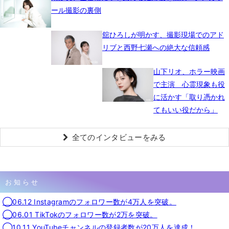
ール撮影の裏側
舘ひろしが明かす、撮影現場でのアド
リブと西野七瀬への絶大な信頼感
山下リオ、ホラー映画
で主演 心霊現象も役
に活かす「取り憑かれ
てもいい役だから」
全てのインタビューをみる
お知らせ
◯06.12 Instagramのフォロワー数が4万人を突破。
◯06.01 TikTokのフォロワー数が2万を突破。
◯10.11 YouTubeチャンネルの登録者数が20万人を達成！