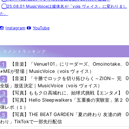
◯25.08.01 MusicVoiceは媒体名が「vois ヴォイス」に変わりまし
た。
Instagram
YouTube
コメントランキング
0
【音楽】「Venue101」にリーダーズ、Omoinotake、
1
≠MEが登場｜MusicVoice（vois ヴォイス）
0
【音楽】「十勝でロックを切り拓ひらく～ZION～ 完
2
全版」放送決定｜MusicVoice（vois ヴォイス）
0
【写真】ももクロ高城れに、始球式挑戦【エンタメ】
3
0
【写真】Hello Sleepwalkers「五重奏の実験室」第２
4
弾レポ（１）
0
【写真】THE BEAT GARDEN「夏の終わり 友達の終
5
わり」TikTokで一部先行配信