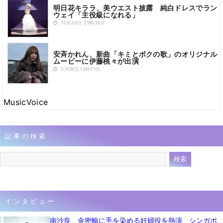
明日花キララ、美ウエスト披露 純白ドレスでラン
ウェイ「主役級になれる」
10月30日 23時36分
安斉かれん、新曲「キミとボクの歌」のオリジナル
ムービーに伊藤桃々が出演
2月19日 12時21分
MusicVoice
記事の検索
インタビュー
南沙良、金密輸に手を染める妊婦役を熱演 シンガポ