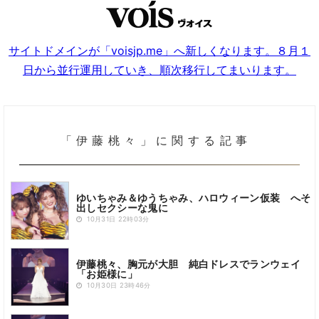
サイトドメインが「voisjp.me」へ新しくなります。８月１
日から並行運用していき、順次移行してまいります。
「伊藤桃々」に関する記事
ゆいちゃみ＆ゆうちゃみ、ハロウィーン仮装 へそ
出しセクシーな鬼に
10月31日 22時03分
伊藤桃々、胸元が大胆 純白ドレスでランウェイ
「お姫様に」
10月30日 23時46分