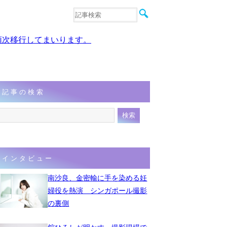
音楽
エンタメ
、順次移行してまいります。
インタビュー
動画
連載
フォト
記事の検索
インタビュー
南沙良、金密輸に手を染める妊
婦役を熱演 シンガポール撮影
の裏側