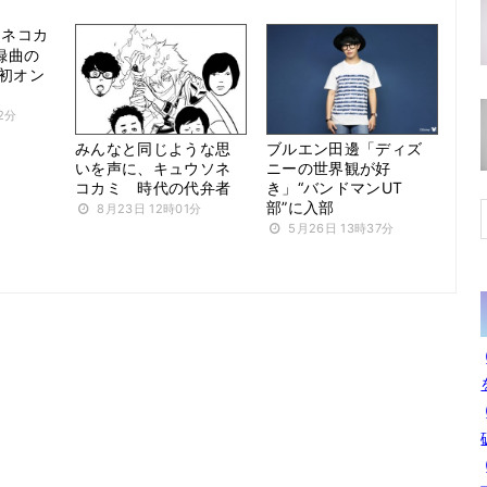
ソネコカ
録曲の
で初オン
2分
みんなと同じような思
ブルエン田邊「ディズ
いを声に、キュウソネ
ニーの世界観が好
コカミ 時代の代弁者
き」“バンドマンUT
部”に入部
8月23日 12時01分
5月26日 13時37分