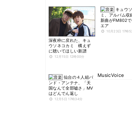
キュウ
ミ、アルバム収
新曲がFM802
エア
10月23日 17時5
深夜枠に戻れた、キュ
ウソネコカミ 構えず
に聴いてほしい新譜
12月15日 12時00分
MusicVoice
仙台の４人組バ
ンド・アンテナ、「天
国なんて全部嘘さ」MV
はどんでん返し
12月5日 17時34分