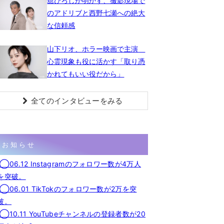
舘ひろしが明かす、撮影現場で
のアドリブと西野七瀬への絶大
な信頼感
山下リオ、ホラー映画で主演
心霊現象も役に活かす「取り憑
かれてもいい役だから」
全てのインタビューをみる
お知らせ
◯06.12 Instagramのフォロワー数が4万人
を突破。
◯06.01 TikTokのフォロワー数が2万を突
破。
◯10.11 YouTubeチャンネルの登録者数が20