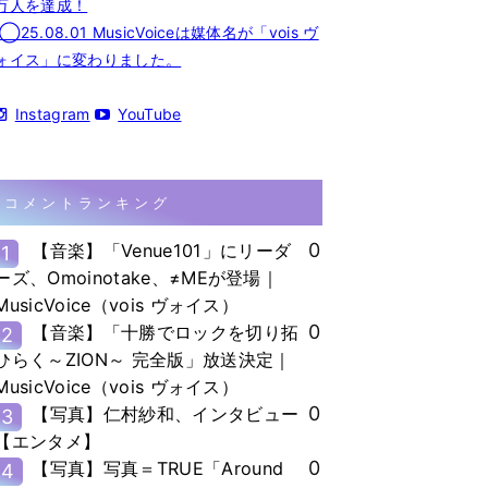
万人を達成！
◯25.08.01 MusicVoiceは媒体名が「vois ヴ
ォイス」に変わりました。
Instagram
YouTube
コメントランキング
0
【音楽】「Venue101」にリーダ
1
ーズ、Omoinotake、≠MEが登場｜
MusicVoice（vois ヴォイス）
0
【音楽】「十勝でロックを切り拓
2
ひらく～ZION～ 完全版」放送決定｜
MusicVoice（vois ヴォイス）
0
【写真】仁村紗和、インタビュー
3
【エンタメ】
0
【写真】写真＝TRUE「Around
4