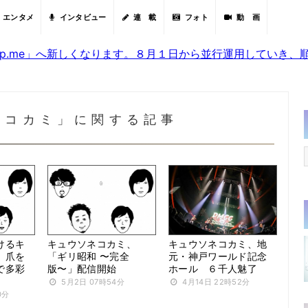
エンタメ
インタビュー
連 載
フォト
動 画
sjp.me」へ新しくなります。８月１日から並行運用していき
ネコカミ」に関する記事
けるキ
キュウソネコカミ、
キュウソネコカミ、地
、爪を
「ギリ昭和 〜完全
元・神戸ワールド記念
で多彩
版〜」配信開始
ホール ６千人魅了
5月2日 07時54分
4月14日 22時52分
0分