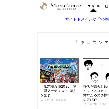
音 楽
サイトドメインが「voi
「キュウソ
「氣志團万博2026」第
時代を鳴らし続
１弾アーティスト13組
ュウソネコカミ
を発表
隠すための多様
な遊び心
7月1日 18時43分
6月29日 22時0