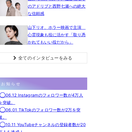
のアドリブと西野七瀬への絶大
な信頼感
山下リオ、ホラー映画で主演
心霊現象も役に活かす「取り憑
かれてもいい役だから」
全てのインタビューをみる
お知らせ
◯06.12 Instagramのフォロワー数が4万人
を突破。
◯06.01 TikTokのフォロワー数が2万を突
破。
◯10.11 YouTubeチャンネルの登録者数が20
万人を達成！