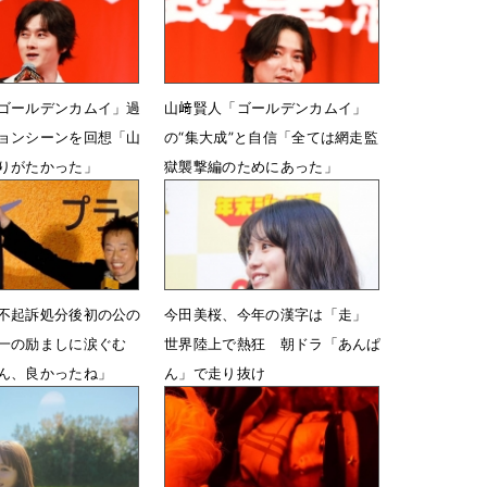
ゴールデンカムイ」過
山﨑賢人「ゴールデンカムイ」
ョンシーンを回想「山
の“集大成”と自信「全ては網走監
りがたかった」
獄襲撃編のためにあった」
21時26分
2月25日 20時15分
不起訴処分後初の公の
今田美桜、今年の漢字は「走」
一の励ましに涙ぐむ
世界陸上で熱狂 朝ドラ「あんぱ
ん、良かったね」
ん」で走り抜け
03時30分
12月1日 08時16分