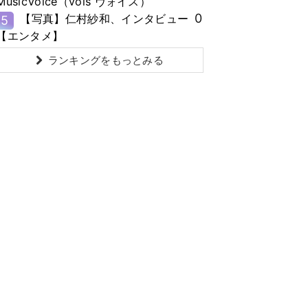
MusicVoice（vois ヴォイス）
0
【写真】仁村紗和、インタビュー
5
【エンタメ】
ランキングをもっとみる