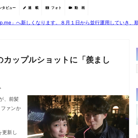
ンタビュー
連 載
フォト
動 画
sjp.me」へ新しくなります。８月１日から並行運用していき
のカップルショットに「羨まし
分
）が、前髪
。ファンか
を更新し