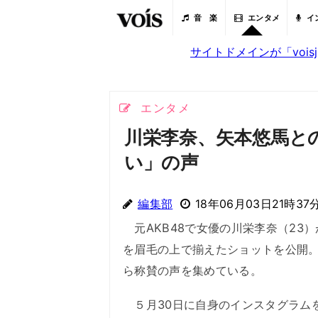
音 楽
エンタメ
イ
サイトドメインが「voi
エンタメ
川栄李奈、矢本悠馬と
い」の声
編集部
18年06月03日21時37
元AKB48で女優の川栄李奈（23
を眉毛の上で揃えたショットを公開
ら称賛の声を集めている。
５月30日に自身のインスタグラム