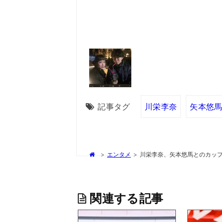
記事タグ
川栄李奈
矢本悠
>
エンタメ
>
川栄李奈、矢本悠馬とのカッ
関連する記事