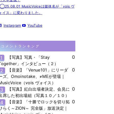
◯25.08.01 MusicVoiceは媒体名が「vois ヴ
ォイス」に変わりました。
Instagram
YouTube
コメントランキング
0
【写真】写真・「Stay
1
Together」インタビュー（２）
0
【音楽】「Venue101」にリーダ
2
ーズ、Omoinotake、≠MEが登場｜
MusicVoice（vois ヴォイス）
0
【写真】紅白出場者決定、会見に
3
出席した初出場組（写真１０／１０）
0
【音楽】「十勝でロックを切り拓
4
ひらく～ZION～ 完全版」放送決定｜