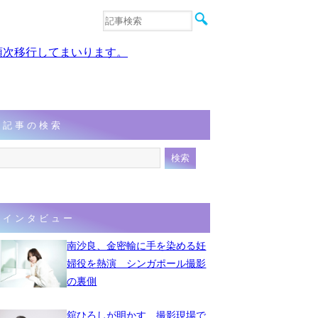
音楽
エンタメ
、順次移行してまいります。
インタビュー
動画
連載
フォト
記事の検索
インタビュー
南沙良、金密輸に手を染める妊
婦役を熱演 シンガポール撮影
の裏側
舘ひろしが明かす、撮影現場で