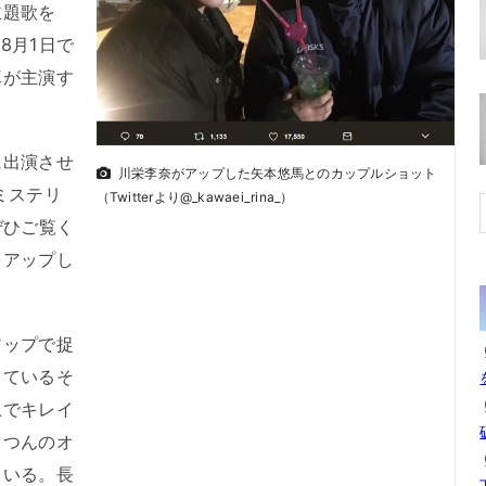
主題歌を
8月1日で
真が主演す
出演させ
川栄李奈がアップした矢本悠馬とのカップルショット
ミステリ
（Twitterより@_kawaei_rina_）
ぜひご覧く
をアップし
ップで捉
っているそ
上でキレイ
っつんのオ
ている。長