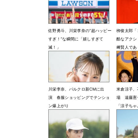
佐野勇斗、川栄李奈の“超ハッピー
栁俊太郎「
すぎ！”な瞬間に「嬉しすぎて
酷なアクシ
滅！」
﨑賢人であ
5月25日 18時00分
2月25日 
川栄李奈、パルクロ新CMに出
米倉涼子、
演 春服ショッピングでテンショ
場 遠藤憲
ン爆上がり
「涼子ちゃ
2月11日 04時36分
2月11日 