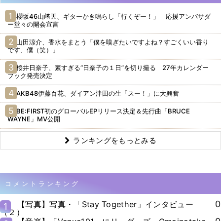
櫻坂46山﨑天、ギターかき鳴らし「行くぞー！」 応援アンバサダ
ー堂々の開会宣言
山田涼介、香水をまとう「僕を嗅ぎたいですよね？すごくいい香り
です、僕（笑）」
桜井日奈子、素すぎる“日奈子の１日”を切り撮る 27年カレンダー
ブック発売決定
AKB48伊藤百花、ダイアン津田の生「スー！」に大興奮
BE:FIRST初のグローバルEPリリース決定＆先行曲「BRUCE
WAYNE」MV公開
ランキングをもっとみる
コメントランキング
0
【写真】写真・「Stay Together」インタビュー
1
（２）