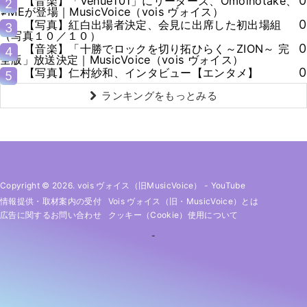
0
【音楽】「Venue101」にリーダーズ、Omoinotake、
2
≠MEが登場｜MusicVoice（vois ヴォイス）
0
【写真】紅白出場者決定、会見に出席した初出場組
3
（写真１０／１０）
0
【音楽】「十勝でロックを切り拓ひらく～ZION～ 完
4
全版」放送決定｜MusicVoice（vois ヴォイス）
0
【写真】仁村紗和、インタビュー【エンタメ】
5
ランキングをもっとみる
Copyright © 2026. vois ヴォイス（旧MusicVoice）
-
YouTube
情報提供・取材案内の受付
Vois ヴォイス（旧・MusicVoice）とは
広告に関するお問い合わせ
クッキー（cookie）使用について
-