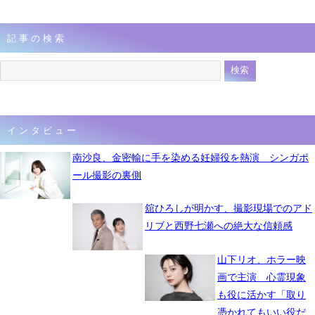
記事の検索
インタビュー
南沙良、金密輸に手を染める妊婦役を熱演 シンガポ
ール撮影の裏側
舘ひろしが明かす、撮影現場でのアド
リブと西野七瀬への絶大な信頼感
山下リオ、ホラー映
画で主演 心霊現象
も役に活かす「取り
憑かれてもいい役だ