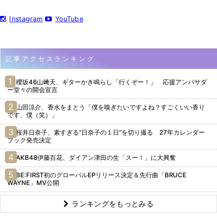
Instagram
YouTube
記事アクセスランキング
櫻坂46山﨑天、ギターかき鳴らし「行くぞー！」 応援アンバサダ
ー堂々の開会宣言
山田涼介、香水をまとう「僕を嗅ぎたいですよね？すごくいい香り
です、僕（笑）」
桜井日奈子、素すぎる“日奈子の１日”を切り撮る 27年カレンダー
ブック発売決定
AKB48伊藤百花、ダイアン津田の生「スー！」に大興奮
BE:FIRST初のグローバルEPリリース決定＆先行曲「BRUCE
WAYNE」MV公開
ランキングをもっとみる