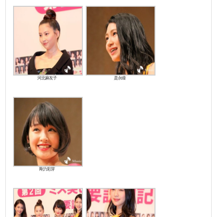
河北麻友子
是永瞳
剛力彩芽