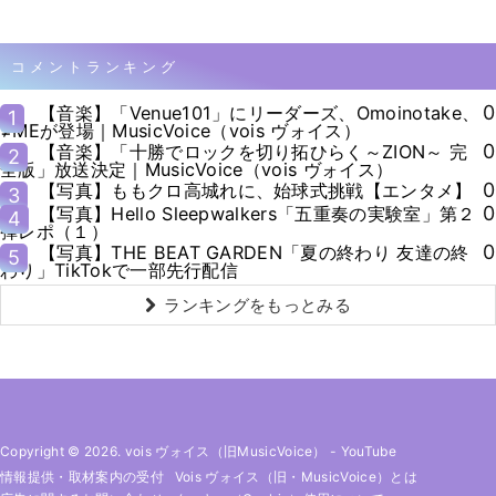
コメントランキング
0
【音楽】「Venue101」にリーダーズ、Omoinotake、
1
≠MEが登場｜MusicVoice（vois ヴォイス）
0
【音楽】「十勝でロックを切り拓ひらく～ZION～ 完
2
全版」放送決定｜MusicVoice（vois ヴォイス）
0
【写真】ももクロ高城れに、始球式挑戦【エンタメ】
3
0
【写真】Hello Sleepwalkers「五重奏の実験室」第２
4
弾レポ（１）
0
【写真】THE BEAT GARDEN「夏の終わり 友達の終
5
わり」TikTokで一部先行配信
ランキングをもっとみる
Copyright © 2026. vois ヴォイス（旧MusicVoice）
-
YouTube
情報提供・取材案内の受付
Vois ヴォイス（旧・MusicVoice）とは