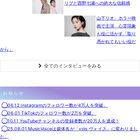
リブと西野七瀬への絶大な信頼感
山下リオ、ホラー映
画で主演 心霊現象
も役に活かす「取り
憑かれてもいい役だ
から」
全てのインタビューをみる
お知らせ
◯06.12 Instagramのフォロワー数が4万人を突破。
◯06.01 TikTokのフォロワー数が2万を突破。
◯10.11 YouTubeチャンネルの登録者数が20万人を達成！
◯25.08.01 MusicVoiceは媒体名が「vois ヴォイス」に変わりまし
た。