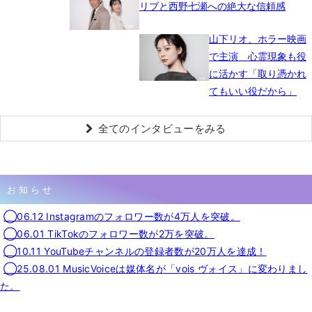
リブと西野七瀬への絶大な信頼感
山下リオ、ホラー映画
で主演 心霊現象も役
に活かす「取り憑かれ
てもいい役だから」
全てのインタビューをみる
お知らせ
◯06.12 Instagramのフォロワー数が4万人を突破。
◯06.01 TikTokのフォロワー数が2万を突破。
◯10.11 YouTubeチャンネルの登録者数が20万人を達成！
◯25.08.01 MusicVoiceは媒体名が「vois ヴォイス」に変わりまし
た。