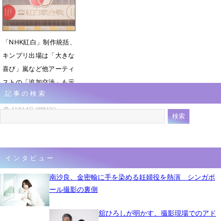
12月26日 00時10分
「NHK紅白」制作統括、
キンプリ出場は「大きな
喜び」嵐など他アーティ
ストの「追加交渉」も示
記事の検索
唆
11月14日 16時12分
インタビュー
南沙良、金密輸に手を染める妊婦役を熱演 シンガポ
ール撮影の裏側
舘ひろしが明かす、撮影現場でのアド