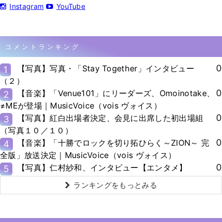
Instagram
YouTube
コメントランキング
0
【写真】写真・「Stay Together」インタビュー
1
（２）
0
【音楽】「Venue101」にリーダーズ、Omoinotake、
2
≠MEが登場｜MusicVoice（vois ヴォイス）
0
【写真】紅白出場者決定、会見に出席した初出場組
3
（写真１０／１０）
0
【音楽】「十勝でロックを切り拓ひらく～ZION～ 完
4
全版」放送決定｜MusicVoice（vois ヴォイス）
0
【写真】仁村紗和、インタビュー【エンタメ】
5
ランキングをもっとみる