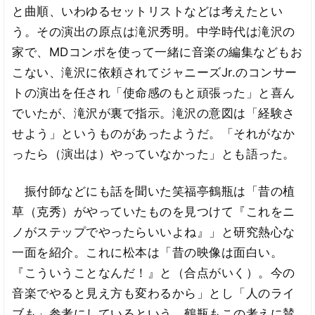
と曲順、いわゆるセットリストなどは考えたとい
う。その演出の原点は滝沢秀明。中学時代は滝沢の
家で、MDコンポを使って一緒に音楽の編集などもお
こない、滝沢に依頼されてジャニーズJr.のコンサー
トの演出を任され「使命感のもと頑張った」と喜ん
でいたが、滝沢が裏で指示。滝沢の意図は「経験さ
せよう」というものがあったようだ。「それがなか
ったら（演出は）やっていなかった」とも語った。
振付師などにも話を聞いた笑福亭鶴瓶は「昔の植
草（克秀）がやっていたものを見つけて『これをニ
ノがステップでやったらいいよね』」と研究熱心な
一面を紹介。これに松本は「昔の映像は面白い。
『こういうことなんだ！』と（合点がいく）。今の
音楽でやると見え方も変わるから」とし「人のライ
ブも」参考にしているという。鶴瓶もこの考えに賛