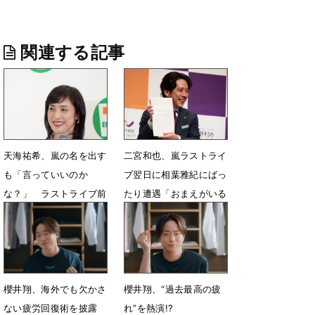
関連する記事
天海祐希、嵐の名を出す
二宮和也、嵐ラストライ
も「言っていいのか
ブ翌日に相葉雅紀にばっ
な？」 ラストライブ前
たり遭遇「おまえがいる
の相葉雅紀と櫻井翔の姿
んかいッ！」
に感銘
6月4日 07時44分
6月25日 08時12分
櫻井翔、海外でも欠かさ
櫻井翔、“過去最高の疲
ない疲労回復術を披露
れ”を熱演!?