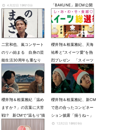
「BAKUNE」新CM公開
4月22日 19時10分
4月22日 15時00分
二宮和也、嵐コンサート
櫻井翔＆相葉雅紀、天海
のリハ始まる 自身の芸
祐希と“スイーツ愛”を熱
能生活30周年も重なり
烈プレゼン 「スイーツ
「皆をご機嫌に」
総選挙」開幕
2月4日 13時02分
1月26日 00時06分
櫻井翔＆相葉雅紀「温め
櫻井翔＆相葉雅紀、新CM
ますか？」の言葉に大苦
で息の合ったコンビネー
戦!? 新CMで“温もり”描
ション披露「揃うね～」
く
12月2日 18時09分