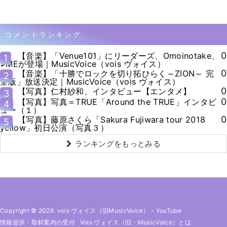
コメントランキング
0
【音楽】「Venue101」にリーダーズ、Omoinotake、
1
≠MEが登場｜MusicVoice（vois ヴォイス）
0
【音楽】「十勝でロックを切り拓ひらく～ZION～ 完
2
全版」放送決定｜MusicVoice（vois ヴォイス）
0
【写真】仁村紗和、インタビュー【エンタメ】
3
0
【写真】写真＝TRUE「Around the TRUE」インタビ
4
ュー（１）
0
【写真】藤原さくら「Sakura Fujiwara tour 2018
5
yellow」初日公演（写真３）
ランキングをもっとみる
Copyright © 2026. vois ヴォイス（旧MusicVoice）
-
YouTube
情報提供・取材案内の受付
Vois ヴォイス（旧・MusicVoice）とは