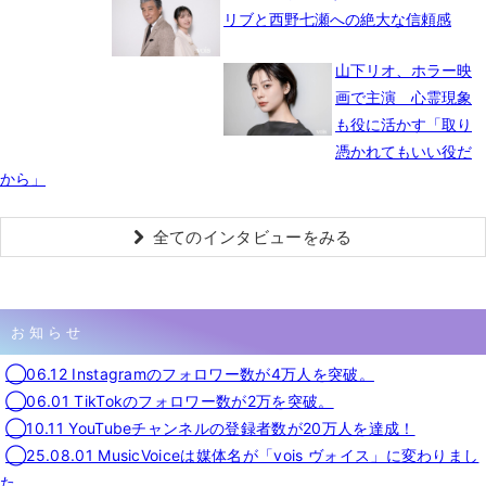
リブと西野七瀬への絶大な信頼感
山下リオ、ホラー映
画で主演 心霊現象
も役に活かす「取り
憑かれてもいい役だ
から」
全てのインタビューをみる
お知らせ
◯06.12 Instagramのフォロワー数が4万人を突破。
◯06.01 TikTokのフォロワー数が2万を突破。
◯10.11 YouTubeチャンネルの登録者数が20万人を達成！
◯25.08.01 MusicVoiceは媒体名が「vois ヴォイス」に変わりまし
た。