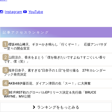
Instagram
YouTube
記事アクセスランキング
櫻坂46山﨑天、ギターかき鳴らし「行くぞー！」 応援アンバサダ
ー堂々の開会宣言
山田涼介、香水をまとう「僕を嗅ぎたいですよね？すごくいい香り
です、僕（笑）」
桜井日奈子、素すぎる“日奈子の１日”を切り撮る 27年カレンダー
ブック発売決定
AKB48伊藤百花、ダイアン津田の生「スー！」に大興奮
BE:FIRST初のグローバルEPリリース決定＆先行曲「BRUCE
WAYNE」MV公開
ランキングをもっとみる