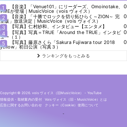
0
【音楽】「Venue101」にリーダーズ、Omoinotake、
1
≠MEが登場｜MusicVoice（vois ヴォイス）
0
【音楽】「十勝でロックを切り拓ひらく～ZION～ 完
2
全版」放送決定｜MusicVoice（vois ヴォイス）
0
【写真】仁村紗和、インタビュー【エンタメ】
3
0
【写真】写真＝TRUE「Around the TRUE」インタビ
4
ュー（１）
0
【写真】藤原さくら「Sakura Fujiwara tour 2018
5
yellow」初日公演（写真３）
ランキングをもっとみる
Copyright © 2026. vois ヴォイス（旧MusicVoice）
-
YouTube
情報提供・取材案内の受付
Vois ヴォイス（旧・MusicVoice）とは
広告に関するお問い合わせ
クッキー（cookie）使用について
-