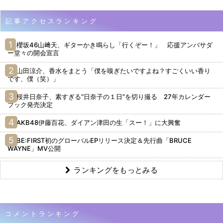
記事アクセスランキング
櫻坂46山﨑天、ギターかき鳴らし「行くぞー！」 応援アンバサダ
ー堂々の開会宣言
山田涼介、香水をまとう「僕を嗅ぎたいですよね？すごくいい香り
です、僕（笑）」
桜井日奈子、素すぎる“日奈子の１日”を切り撮る 27年カレンダー
ブック発売決定
AKB48伊藤百花、ダイアン津田の生「スー！」に大興奮
BE:FIRST初のグローバルEPリリース決定＆先行曲「BRUCE
WAYNE」MV公開
ランキングをもっとみる
コメントランキング