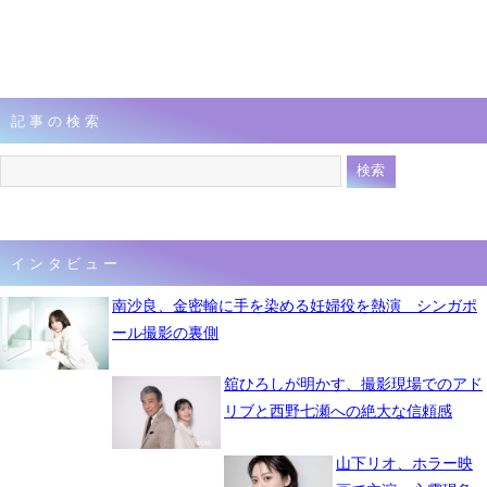
記事の検索
インタビュー
南沙良、金密輸に手を染める妊婦役を熱演 シンガポ
ール撮影の裏側
舘ひろしが明かす、撮影現場でのアド
リブと西野七瀬への絶大な信頼感
山下リオ、ホラー映