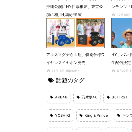
沖縄公演にHY仲宗根泉、東京公
ンテンツ「L
演に相川七瀬が出演
12月19日 
12月16日 18時56分
アルスマグナら４組、特別仕様ワ
HY、バンド
イヤレスイヤホン発売
生配信決定
11月16日 15時06分
8月22日 
話題のタグ
AKB48
乃木坂46
BE:FIRST
YOSHIKI
King & Prince
キン