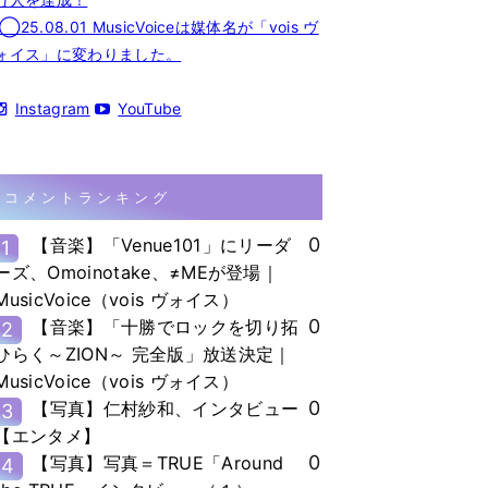
◯25.08.01 MusicVoiceは媒体名が「vois ヴ
ォイス」に変わりました。
Instagram
YouTube
コメントランキング
0
【音楽】「Venue101」にリーダ
1
ーズ、Omoinotake、≠MEが登場｜
MusicVoice（vois ヴォイス）
0
【音楽】「十勝でロックを切り拓
2
ひらく～ZION～ 完全版」放送決定｜
MusicVoice（vois ヴォイス）
0
【写真】仁村紗和、インタビュー
3
【エンタメ】
0
【写真】写真＝TRUE「Around
4