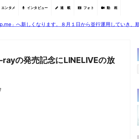
エンタメ
インタビュー
連 載
フォト
動 画
sjp.me」へ新しくなります。８月１日から並行運用していき
-rayの発売記念にLINELIVEの放
分