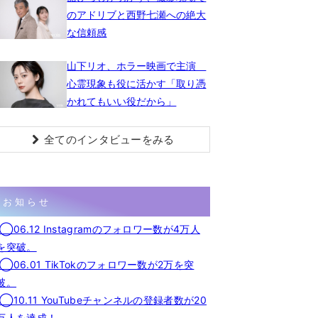
のアドリブと西野七瀬への絶大
な信頼感
山下リオ、ホラー映画で主演
心霊現象も役に活かす「取り憑
かれてもいい役だから」
全てのインタビューをみる
お知らせ
◯06.12 Instagramのフォロワー数が4万人
を突破。
◯06.01 TikTokのフォロワー数が2万を突
破。
◯10.11 YouTubeチャンネルの登録者数が20
万人を達成！