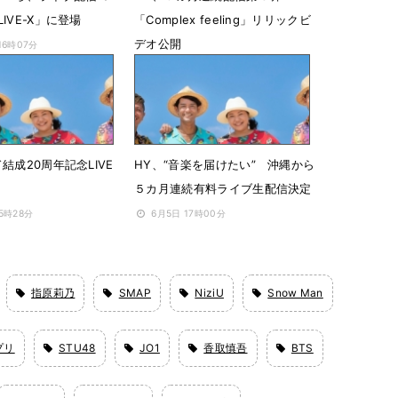
IVE-X」に登場
「Complex feeling」リリックビ
デオ公開
16時07分
11月21日 17時30分
結成20周年記念LIVE
HY、“音楽を届けたい” 沖縄から
５カ月連続有料ライブ生配信決定
15時28分
6月5日 17時00分
指原莉乃
SMAP
NiziU
Snow Man
プリ
STU48
JO1
香取慎吾
BTS