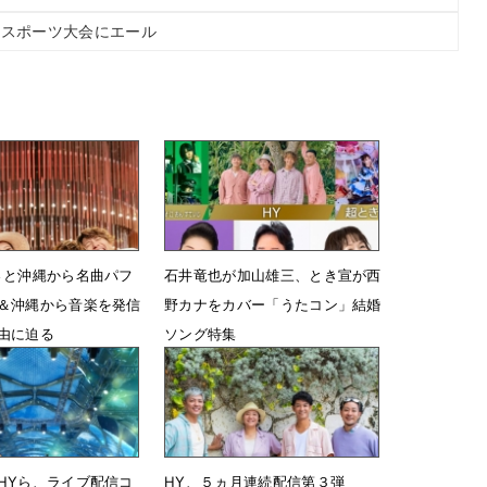
」スポーツ大会にエール
さと沖縄から名曲パフ
石井竜也が加山雄三、とき宣が西
＆沖縄から音楽を発信
野カナをカバー「うたコン」結婚
由に迫る
ソング特集
17時00分
6月5日 14時46分
HYら、ライブ配信コ
HY、５ヵ月連続配信第３弾