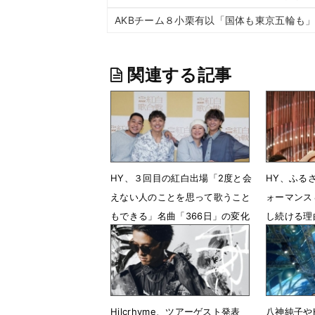
AKBチーム８小栗有以「国体も東京五輪も
関連する記事
HY、３回目の紅白出場「2度と会
HY、ふる
えない人のことを思って歌うこと
ォーマンス
もできる」名曲「366日」の変化
し続ける理
12月28日 18時13分
6月24日 
Hilcrhyme、ツアーゲスト発表
八神純子や