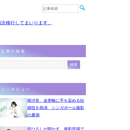
音楽
エンタメ
、順次移行してまいります。
インタビュー
動画
連載
フォト
記事の検索
インタビュー
南沙良、金密輸に手を染める妊
婦役を熱演 シンガポール撮影
の裏側
舘ひろしが明かす、撮影現場で