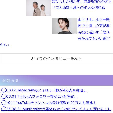
舘ひろしが明かす、撮影現場でのアド
リブと西野七瀬への絶大な信頼感
山下リオ、ホラー映
画で主演 心霊現象
も役に活かす「取り
憑かれてもいい役だ
から」
全てのインタビューをみる
お知らせ
◯06.12 Instagramのフォロワー数が4万人を突破。
◯06.01 TikTokのフォロワー数が2万を突破。
◯10.11 YouTubeチャンネルの登録者数が20万人を達成！
◯25.08.01 MusicVoiceは媒体名が「vois ヴォイス」に変わりまし