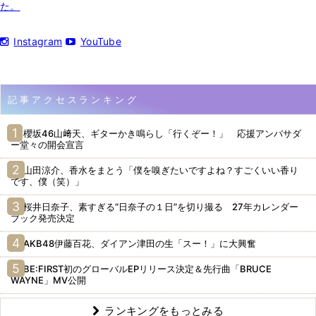
た。
Instagram
YouTube
記事アクセスランキング
櫻坂46山﨑天、ギターかき鳴らし「行くぞー！」 応援アンバサダ
ー堂々の開会宣言
山田涼介、香水をまとう「僕を嗅ぎたいですよね？すごくいい香り
です、僕（笑）」
桜井日奈子、素すぎる“日奈子の１日”を切り撮る 27年カレンダー
ブック発売決定
AKB48伊藤百花、ダイアン津田の生「スー！」に大興奮
BE:FIRST初のグローバルEPリリース決定＆先行曲「BRUCE
WAYNE」MV公開
ランキングをもっとみる