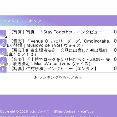
コメントランキング
0
【写真】写真・「Stay Together」インタビュー
1
（２）
0
【音楽】「Venue101」にリーダーズ、Omoinotake、
2
≠MEが登場｜MusicVoice（vois ヴォイス）
0
【写真】紅白出場者決定、会見に出席した初出場組
3
（写真１０／１０）
0
【音楽】「十勝でロックを切り拓ひらく～ZION～ 完
4
全版」放送決定｜MusicVoice（vois ヴォイス）
0
【写真】仁村紗和、インタビュー【エンタメ】
5
ランキングをもっとみる
Copyright © 2026. vois ヴォイス（旧MusicVoice）
-
YouTube