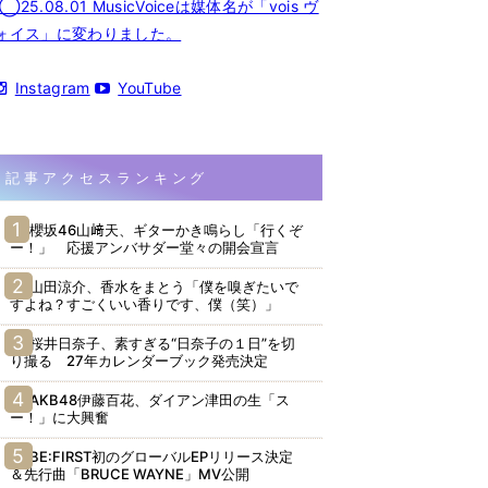
◯25.08.01 MusicVoiceは媒体名が「vois ヴ
ォイス」に変わりました。
Instagram
YouTube
記事アクセスランキング
櫻坂46山﨑天、ギターかき鳴らし「行くぞ
ー！」 応援アンバサダー堂々の開会宣言
山田涼介、香水をまとう「僕を嗅ぎたいで
すよね？すごくいい香りです、僕（笑）」
桜井日奈子、素すぎる“日奈子の１日”を切
り撮る 27年カレンダーブック発売決定
AKB48伊藤百花、ダイアン津田の生「ス
ー！」に大興奮
BE:FIRST初のグローバルEPリリース決定
＆先行曲「BRUCE WAYNE」MV公開