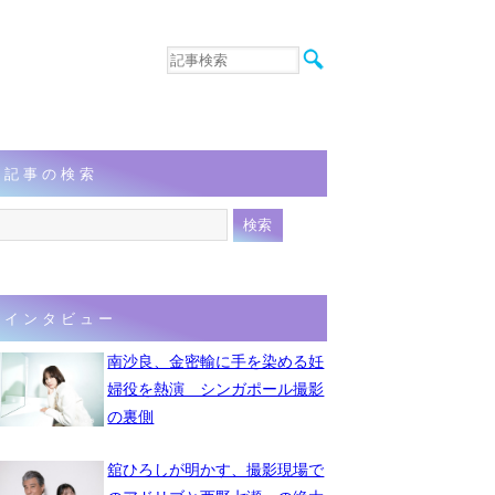
音楽
エンタメ
インタビュー
動画
記事の検索
連載
フォト
インタビュー
南沙良、金密輸に手を染める妊
婦役を熱演 シンガポール撮影
の裏側
舘ひろしが明かす、撮影現場で