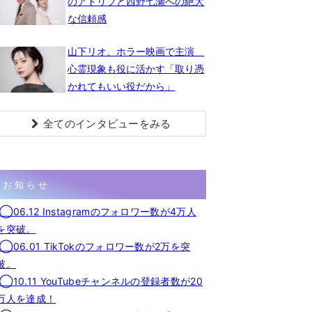
のアドリブと西野七瀬への絶大
な信頼感
山下リオ、ホラー映画で主演
心霊現象も役に活かす「取り憑
かれてもいい役だから」
全てのインタビューをみる
お知らせ
◯06.12 Instagramのフォロワー数が4万人
を突破。
◯06.01 TikTokのフォロワー数が2万を突
破。
◯10.11 YouTubeチャンネルの登録者数が20
万人を達成！