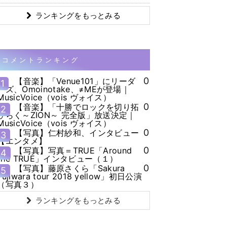
ランキングをもっとみる
コメントランキング
0
【音楽】「Venue101」にリーダ
1
ーズ、Omoinotake、≠MEが登場｜
MusicVoice（vois ヴォイス）
0
【音楽】「十勝でロックを切り拓
2
ひらく～ZION～ 完全版」放送決定｜
MusicVoice（vois ヴォイス）
0
【写真】仁村紗和、インタビュー
3
【エンタメ】
0
【写真】写真＝TRUE「Around
4
the TRUE」インタビュー（１）
0
【写真】藤原さくら「Sakura
5
Fujiwara tour 2018 yellow」初日公演
（写真３）
ランキングをもっとみる