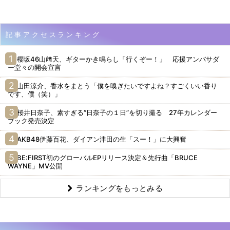
記事アクセスランキング
櫻坂46山﨑天、ギターかき鳴らし「行くぞー！」 応援アンバサダ
ー堂々の開会宣言
山田涼介、香水をまとう「僕を嗅ぎたいですよね？すごくいい香り
です、僕（笑）」
桜井日奈子、素すぎる“日奈子の１日”を切り撮る 27年カレンダー
ブック発売決定
AKB48伊藤百花、ダイアン津田の生「スー！」に大興奮
BE:FIRST初のグローバルEPリリース決定＆先行曲「BRUCE
WAYNE」MV公開
ランキングをもっとみる