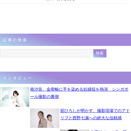
記事の検索
インタビュー
南沙良、金密輸に手を染める妊婦役を熱演 シンガポ
ール撮影の裏側
舘ひろしが明かす、撮影現場でのアド
リブと西野七瀬への絶大な信頼感