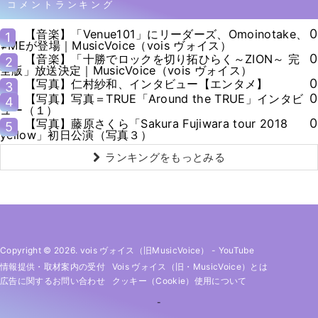
コメントランキング
0
【音楽】「Venue101」にリーダーズ、Omoinotake、
1
≠MEが登場｜MusicVoice（vois ヴォイス）
0
【音楽】「十勝でロックを切り拓ひらく～ZION～ 完
2
全版」放送決定｜MusicVoice（vois ヴォイス）
0
【写真】仁村紗和、インタビュー【エンタメ】
3
0
【写真】写真＝TRUE「Around the TRUE」インタビ
4
ュー（１）
0
【写真】藤原さくら「Sakura Fujiwara tour 2018
5
yellow」初日公演（写真３）
ランキングをもっとみる
Copyright © 2026. vois ヴォイス（旧MusicVoice）
-
YouTube
情報提供・取材案内の受付
Vois ヴォイス（旧・MusicVoice）とは
広告に関するお問い合わせ
クッキー（cookie）使用について
-