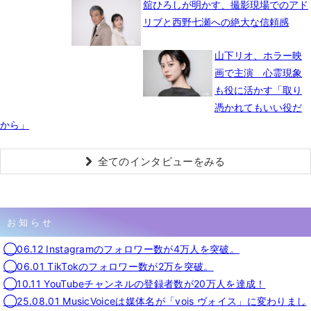
舘ひろしが明かす、撮影現場でのアド
リブと西野七瀬への絶大な信頼感
山下リオ、ホラー映
画で主演 心霊現象
も役に活かす「取り
憑かれてもいい役だ
から」
全てのインタビューをみる
お知らせ
◯06.12 Instagramのフォロワー数が4万人を突破。
◯06.01 TikTokのフォロワー数が2万を突破。
◯10.11 YouTubeチャンネルの登録者数が20万人を達成！
◯25.08.01 MusicVoiceは媒体名が「vois ヴォイス」に変わりまし