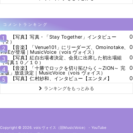
コメントランキング
0
【写真】写真・「Stay Together」インタビュー
1
（２）
0
【音楽】「Venue101」にリーダーズ、Omoinotake、
2
≠MEが登場｜MusicVoice（vois ヴォイス）
0
【写真】紅白出場者決定、会見に出席した初出場組
3
（写真１０／１０）
0
【音楽】「十勝でロックを切り拓ひらく～ZION～ 完
4
全版」放送決定｜MusicVoice（vois ヴォイス）
0
【写真】仁村紗和、インタビュー【エンタメ】
5
ランキングをもっとみる
Copyright © 2026. vois ヴォイス（旧MusicVoice）
-
YouTube