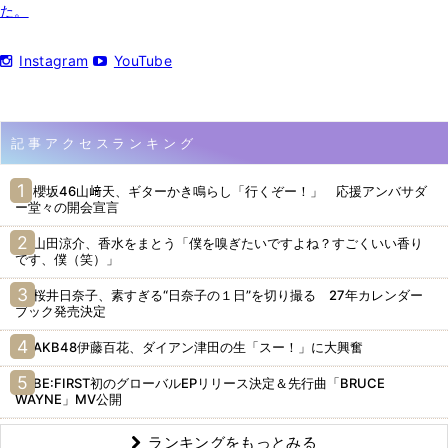
た。
Instagram
YouTube
記事アクセスランキング
櫻坂46山﨑天、ギターかき鳴らし「行くぞー！」 応援アンバサダ
ー堂々の開会宣言
山田涼介、香水をまとう「僕を嗅ぎたいですよね？すごくいい香り
です、僕（笑）」
桜井日奈子、素すぎる“日奈子の１日”を切り撮る 27年カレンダー
ブック発売決定
AKB48伊藤百花、ダイアン津田の生「スー！」に大興奮
BE:FIRST初のグローバルEPリリース決定＆先行曲「BRUCE
WAYNE」MV公開
ランキングをもっとみる