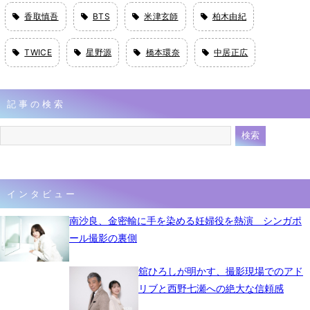
香取慎吾
BTS
米津玄師
柏木由紀
TWICE
星野源
橋本環奈
中居正広
記事の検索
インタビュー
南沙良、金密輸に手を染める妊婦役を熱演 シンガポ
ール撮影の裏側
舘ひろしが明かす、撮影現場でのアド
リブと西野七瀬への絶大な信頼感