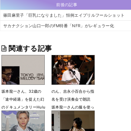
前後の記事
篠田麻里子「巨乳になりました」恒例エイプリルフールショット
サカナクション山口一郎のFM特番「NFR」がレギュラー化
関連する記事
坂本龍一さん、32歳の
のん、吉永小百合から指
「途中経過」を捉えた幻
名を受け演奏会で朗読
のドキュメンタリーHulu
坂本龍一さんの服を使っ
で独占配信
たコサージュを胸に
3月29日 15時00分
3月26日 21時42分