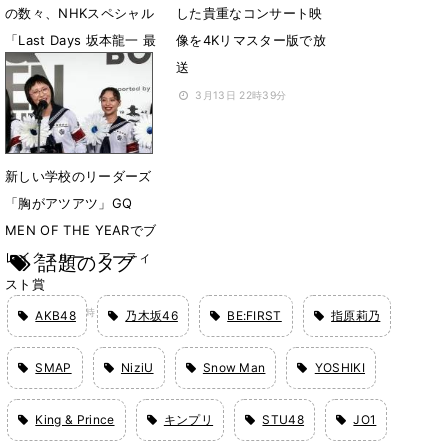
の数々、NHKスペシャル
した貴重なコンサート映
「Last Days 坂本龍一 最
像を4Kリマスター版で放
期の日々」放送決定
送
3月27日 18時24分
3月13日 22時39分
新しい学校のリーダーズ
「胸がアツアツ」GQ
MEN OF THE YEARでブ
レイクスルー・アーティ
話題のタグ
スト賞
11月29日 08時26分
AKB48
乃木坂46
BE:FIRST
指原莉乃
SMAP
NiziU
Snow Man
YOSHIKI
King & Prince
キンプリ
STU48
JO1