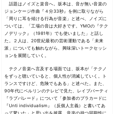
話題はノイズと楽音へ。坂本は、音が無い音楽の
ジョンケージ作曲『４分33秒』を例に取りながら
「周りに耳を傾ける行為が音楽」と述べ、ノイズに
ついては、「工場の音は大好きです。YMOの『テク
ノデリック』（1981年）でも使いました」と話し
た。２人は、20世紀最初の芸術運動である「未来
派」についても触れながら、興味深いトークセッシ
ョンを展開していく。
テクノ音楽へ言及する場面では、坂本が「テクノ
をずっと聴いていると、個人性が消滅していく。ト
ランスですけど、危険でもある」と述べた。また、
90年代にベルリンのテレビで見た、レイブパーティ
『ラブパレード』について「参加者のプラカードに
『Unti individualism』（反個人主義）と書いてあ
って驚いた」と思い出を披露。音楽の持つ同期性に