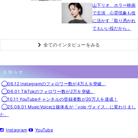
山下リオ、ホラー映画
で主演 心霊現象も役
に活かす「取り憑かれ
てもいい役だから」
全てのインタビューをみる
お知らせ
◯06.12 Instagramのフォロワー数が4万人を突破。
◯06.01 TikTokのフォロワー数が2万を突破。
◯10.11 YouTubeチャンネルの登録者数が20万人を達成！
◯25.08.01 MusicVoiceは媒体名が「vois ヴォイス」に変わりまし
た。
Instagram
YouTube