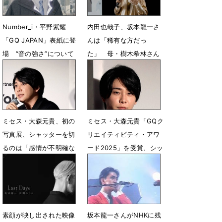
Number_i・平野紫耀
内田也哉子、坂本龍一さ
「GQ JAPAN」表紙に登
んは「稀有な方だっ
場 “音の強さ”について
た」 母・樹木希林さん
語ったインタビューも掲
の死生観や生き様に重ね
載
る
1月22日 17時29分
11月10日 09時10分
ミセス・大森元貴、初の
ミセス・大森元貴「GQク
写真展、シャッターを切
リエイティビティ・アワ
るのは「感情が不明確な
ード2025」を受賞、シッ
瞬間」
クな装いで撮影
7月5日 07時58分
7月4日 18時38分
素顔が映し出された映像
坂本龍一さんがNHKに残