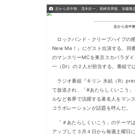
左から谷中敦、茂木欣一、尾崎世界観、加藤隆
左から谷中
ロックバンド・クリープハイプの尾崎世
New Me！』にゲスト出演する。
のマンスリーMCを東京スカパラダイスオ
一（Dr）の２人が担当する。番組で
ラジオ番組『キリン 氷結（R）prese
て放送され、「#あたらしくいこう
ルなど各界で活躍する著名人をマン
コラボレーションが話題を呼んだ。
「＃あたらしくいこう」のテーマは
アップして３月４日から毎週土曜日にIn