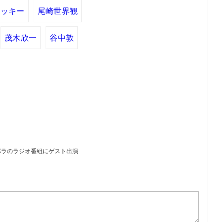
ベッキー
尾崎世界観
茂木欣一
谷中敦
パラのラジオ番組にゲスト出演
）