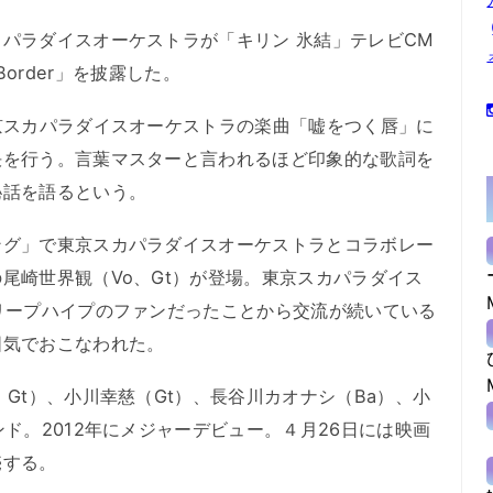
パラダイスオーケストラが「キリン 氷結」テレビCM
 Border」を披露した。
京スカパラダイスオーケストラの楽曲「嘘をつく唇」に
決を行う。言葉マスターと言われるほど印象的な歌詞を
秘話を語るという。
グ」で東京スカパラダイスオーケストラとコラボレー
尾崎世界観（Vo、Gt）が登場。東京スカパラダイス
リープハイプのファンだったことから交流が続いている
囲気でおこなわれた。
Gt）、小川幸慈（Gt）、長谷川カオナシ（Ba）、小
ド。2012年にメジャーデビュー。４月26日には映画
売する。