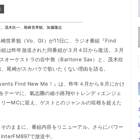
志
敦、茂木欣一、尾崎世界観、加藤隆志
界観（Vo、Gt）が11日に、ラジオ番組『Find
同番組は昨年放送された同番組が３月４日から復活。３月
ーケストラの谷中敦（Baritone Sax）と、茂木欣
は、尾崎がスカパラで歌いたくない理由を語る。
nts Find New Me！』は、昨年４月から８月にかけ
」をテーマに、氣志團の綾小路翔やトレンディエンジェ
スリーMCに迎え、ゲストとのジャンルの垣根を超えた
そのままに、番組内容をリニューアル。さらにパワー
terFM897で放送中。