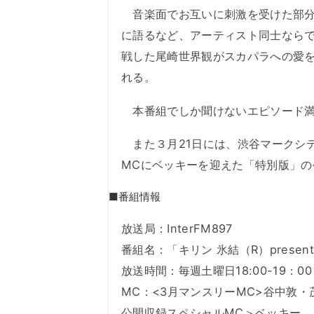
音楽面でお互いに刺激を受けた部分
に語るなど、アーティスト同士なら
戦した尾崎世界観がスカパラへの愛
れる。
本番組でしか聞けないエピソード満載の
また３月21日には、渋谷マークシ
MCにベッキーを迎えた「特別版」の
■番組情報
放送局：InterFM897
番組名：「キリン 氷結（R）presents 
放送時間：毎週土曜日18:00-19：00
MC：<3月マンスリーMC>谷中敦
公開収録スペシャルMC＞ベッキー