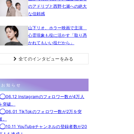
のアドリブと西野七瀬への絶大
な信頼感
山下リオ、ホラー映画で主演
心霊現象も役に活かす「取り憑
かれてもいい役だから」
全てのインタビューをみる
お知らせ
◯06.12 Instagramのフォロワー数が4万人
を突破。
◯06.01 TikTokのフォロワー数が2万を突
破。
◯10.11 YouTubeチャンネルの登録者数が20
万人を達成！