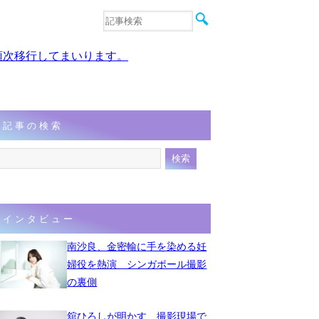
音楽
エンタメ
、順次移行してまいります。
インタビュー
動画
連載
フォト
記事の検索
インタビュー
南沙良、金密輸に手を染める妊
婦役を熱演 シンガポール撮影
の裏側
舘ひろしが明かす、撮影現場で