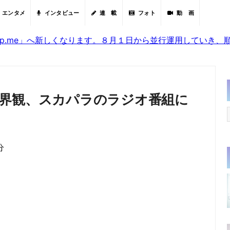
エンタメ
インタビュー
連 載
フォト
動 画
sjp.me」へ新しくなります。８月１日から並行運用していき
界観、スカパラのラジオ番組に
分