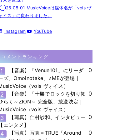
◯25.08.01 MusicVoiceは媒体名が「vois ヴ
ォイス」に変わりました。
Instagram
YouTube
コメントランキング
0
【音楽】「Venue101」にリーダ
1
ーズ、Omoinotake、≠MEが登場｜
MusicVoice（vois ヴォイス）
0
【音楽】「十勝でロックを切り拓
2
ひらく～ZION～ 完全版」放送決定｜
MusicVoice（vois ヴォイス）
0
【写真】仁村紗和、インタビュー
3
【エンタメ】
0
【写真】写真＝TRUE「Around
4