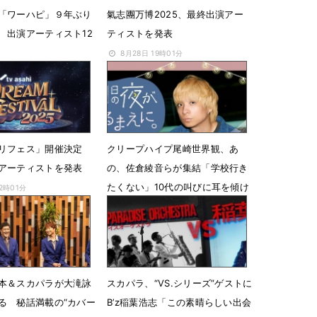
「ワーハピ」９年ぶり
氣志團万博2025、最終出演アー
 出演アーティスト12
ティストを発表
8月28日 19時01分
4時11分
ドリフェス」開催決定
クリープハイプ尾崎世界観、あ
アーティストを発表
の、佐倉綾音らが集結「学校行き
たくない」10代の叫びに耳を傾け
12時01分
る
8月7日 07時00分
本＆スカパラが大滝詠
スカパラ、“VS.シリーズ”ゲストに
る 秘話満載の“カバー
B’z稲葉浩志「この素晴らしい出会