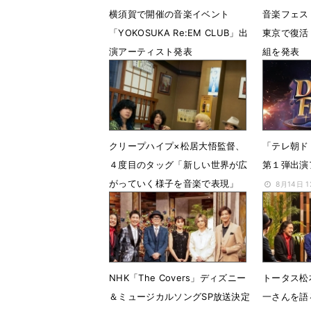
横須賀で開催の音楽イベント
音楽フェス
「YOKOSUKA Re:EM CLUB」出
東京で復活
演アーティスト発表
組を発表
7月28日 17時05分
2月5日 1
クリープハイプ×松居大悟監督、
「テレ朝
４度目のタッグ「新しい世界が広
第１弾出演
がっていく様子を音楽で表現」
8月14日 
8月28日 18時00分
NHK「The Covers」ディズニー
トータス松
＆ミュージカルソングSP放送決定
一さんを語