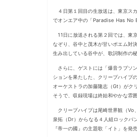
４日第１回目の生放送は、東京スカ
でオンエア中の「Paradise Has No
11日に放送される第２回では、東
なぞり、谷中と茂木が甘いポエム対
生み出している谷中が、歌詞制作の
さらに、ゲストには「爆音ラブソン
ションを果たした、クリープハイプの
オーケストラの加藤隆志（Gt）がク
そうで、収録現場は終始和やかな雰
クリープハイプは尾崎世界観（Vo、
泉拓（Dr）からなる４人組ロックバン
『帝一の國』の主題歌「イト」を発