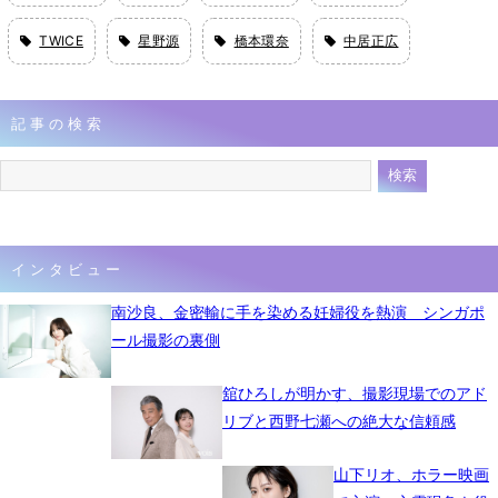
TWICE
星野源
橋本環奈
中居正広
記事の検索
インタビュー
南沙良、金密輸に手を染める妊婦役を熱演 シンガポ
ール撮影の裏側
舘ひろしが明かす、撮影現場でのアド
リブと西野七瀬への絶大な信頼感
山下リオ、ホラー映画