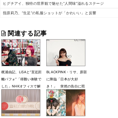
ヒグチアイ、独特の世界観で魅せた“人間味”溢れるステージ
指原莉乃、“生足”の私服ショットが「かわいい」と反響
関連する記事
梶浦由記、LiSAと“至近距
BLACKPINK・リサ、原宿
離パフォ”「得難い体験で
に降臨「日本が大好
した」NHKオフィスで解
き！」 突然の告白に照
き放つ“剥き出しの旋律”
れ顔「サンキュー！」
3月25日 17時11分
3月5日 14時59分