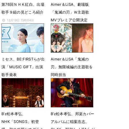
第76回ＮＨＫ紅白、出場
Aimer＆LiSA、劇場版
歌手９組の見どころ紹介
「鬼滅の刃」Ｗ主題歌
MVプレミア公開決定
12月19日 15時04分
7月20日 19時10分
ミセス、BE:FIRSTらが出
Aimer＆LiSA「鬼滅の
演「MUSIC GIFT」出演
刃」無限城編の主題歌を
歌手発表
同時担当
7月12日 13時10分
6月29日 13時43分
B’z松本孝弘、
B’z松本孝弘、邦楽カバー
NHK「SONGS」初登
アルバムに稲葉浩志、