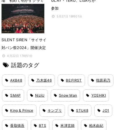
場 初めて明かすグラミ
GLAY・TERU、LiSAらが
ー賞受賞の裏側
参加
7月12日 18時17分
5月27日 18時01分
SILENT SIREN「サイサイ
対バン祭2024」開催決定
4月22日 17時51分
話題のタグ
AKB48
乃木坂46
BE:FIRST
指原莉乃
SMAP
NiziU
Snow Man
YOSHIKI
King & Prince
キンプリ
STU48
JO1
香取慎吾
BTS
米津玄師
柏木由紀