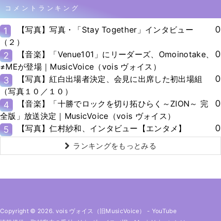
コメントランキング
0
【写真】写真・「Stay Together」インタビュー
1
（２）
0
【音楽】「Venue101」にリーダーズ、Omoinotake、
2
≠MEが登場｜MusicVoice（vois ヴォイス）
0
【写真】紅白出場者決定、会見に出席した初出場組
3
（写真１０／１０）
0
【音楽】「十勝でロックを切り拓ひらく～ZION～ 完
4
全版」放送決定｜MusicVoice（vois ヴォイス）
0
【写真】仁村紗和、インタビュー【エンタメ】
5
ランキングをもっとみる
Copyright © 2026. vois ヴォイス（旧MusicVoice）
-
YouTube