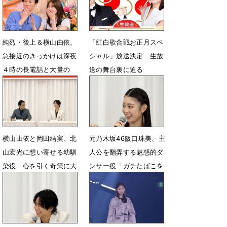
純烈・後上＆横山由依、
「紅白歌合戦お正月スペ
急接近のきっかけは深夜
シャル」放送決定 生放
４時の長電話と大量の
送の舞台裏に迫る
水!?
1月2日 15時00分
2月28日 19時00分
横山由依と岡田結実、北
元乃木坂46阪口珠美、主
山宏光に想い寄せる幼馴
人公を翻弄する魅惑的ダ
染役 心を引く奇策に大
ンサー役「ガチたばこを
笑い「餌付けです」
手に…」
10月17日 10時27分
10月17日 10時09分