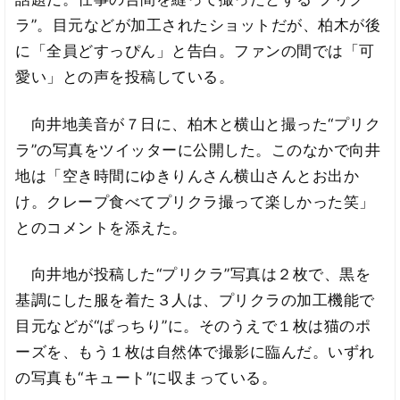
ラ”。目元などが加工されたショットだが、柏木が後
に「全員どすっぴん」と告白。ファンの間では「可
愛い」との声を投稿している。
向井地美音が７日に、柏木と横山と撮った“プリク
ラ”の写真をツイッターに公開した。このなかで向井
地は「空き時間にゆきりんさん横山さんとお出か
け。クレープ食べてプリクラ撮って楽しかった笑」
とのコメントを添えた。
向井地が投稿した“プリクラ”写真は２枚で、黒を
基調にした服を着た３人は、プリクラの加工機能で
目元などが“ぱっちり”に。そのうえで１枚は猫のポ
ーズを、もう１枚は自然体で撮影に臨んだ。いずれ
の写真も“キュート”に収まっている。