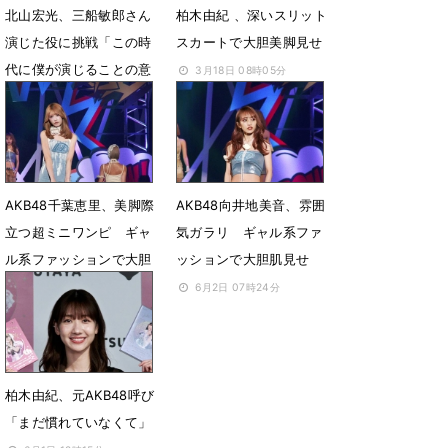
北山宏光、三船敏郎さん
柏木由紀 、深いスリット
演じた役に挑戦「この時
スカートで大胆美脚見せ
代に僕が演じることの意
3月18日 08時05分
味を持たせたい」
10月16日 18時23分
AKB48千葉恵里、美脚際
AKB48向井地美音、雰囲
立つ超ミニワンピ ギャ
気ガラリ ギャル系ファ
ル系ファッションで大胆
ッションで大胆肌見せ
肌見せ
6月2日 07時24分
6月2日 07時33分
柏木由紀、元AKB48呼び
「まだ慣れていなくて」