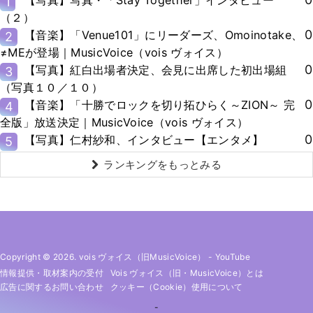
【写真】写真・「Stay Together」インタビュー
1
（２）
0
【音楽】「Venue101」にリーダーズ、Omoinotake、
2
≠MEが登場｜MusicVoice（vois ヴォイス）
0
【写真】紅白出場者決定、会見に出席した初出場組
3
（写真１０／１０）
0
【音楽】「十勝でロックを切り拓ひらく～ZION～ 完
4
全版」放送決定｜MusicVoice（vois ヴォイス）
0
【写真】仁村紗和、インタビュー【エンタメ】
5
ランキングをもっとみる
Copyright © 2026. vois ヴォイス（旧MusicVoice）
-
YouTube
情報提供・取材案内の受付
Vois ヴォイス（旧・MusicVoice）とは
広告に関するお問い合わせ
クッキー（cookie）使用について
-