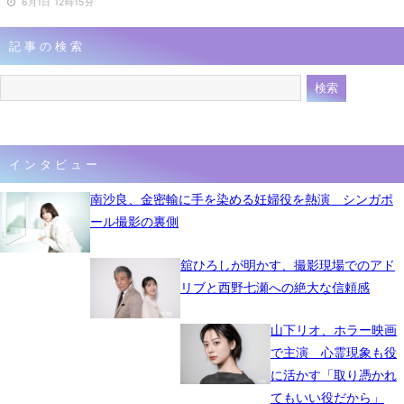
6月1日 12時15分
記事の検索
インタビュー
南沙良、金密輸に手を染める妊婦役を熱演 シンガポ
ール撮影の裏側
舘ひろしが明かす、撮影現場でのアド
リブと西野七瀬への絶大な信頼感
山下リオ、ホラー映画
で主演 心霊現象も役
に活かす「取り憑かれ
てもいい役だから」