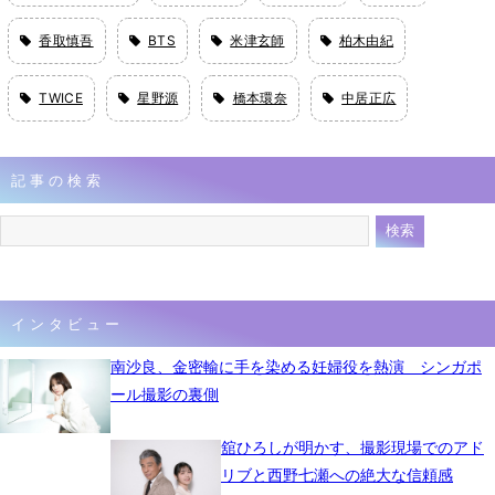
香取慎吾
BTS
米津玄師
柏木由紀
TWICE
星野源
橋本環奈
中居正広
記事の検索
インタビュー
南沙良、金密輸に手を染める妊婦役を熱演 シンガポ
ール撮影の裏側
舘ひろしが明かす、撮影現場でのアド
リブと西野七瀬への絶大な信頼感