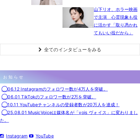
山下リオ、ホラー映画
で主演 心霊現象も役
に活かす「取り憑かれ
てもいい役だから」
全てのインタビューをみる
お知らせ
◯06.12 Instagramのフォロワー数が4万人を突破。
◯06.01 TikTokのフォロワー数が2万を突破。
◯10.11 YouTubeチャンネルの登録者数が20万人を達成！
◯25.08.01 MusicVoiceは媒体名が「vois ヴォイス」に変わりまし
た。
Instagram
YouTube