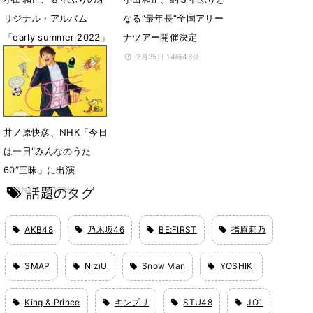
リジナル・アルバム
なる“最年長”全国アリー
「early summer 2022」
ナツアー開催決定
発売決定
2月25日 14時48分
4月29日 07時00分
井ノ原快彦、NHK「今日
は一日“みんなのうた
60”三昧」に出演
話題のタグ
1月7日 15時29分
AKB48
乃木坂46
BE:FIRST
指原莉乃
SMAP
NiziU
Snow Man
YOSHIKI
King & Prince
キンプリ
STU48
JO1