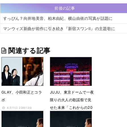
前後の記事
すっぴん？向井地美音、柏木由紀、横山由依の写真が話題に
マンウィズ新曲が前作に引き続き『新宿スワンII』の主題歌に
関連する記事
GLAY、小田和正とコラ
JUJU、東京ドームで一夜
ボ
限りの大人の歌謡祭で見
せた未来「これからの20
4月11日 23時13分
年に続くように」
2月29日 12時00分