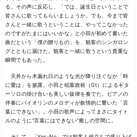
る。その声に反応し、「では、誕生日ということで
皆さんに歌ってもらいましょうか。でも、今まで皆
さんと一緒に歌うということは、やってこなかった
のですがたまにはいいかな」と小田が初めて書いた
曲だという「僕の贈りもの」を、観客のシンガロン
グとともに届けた。観客と一緒に歌うという貴重な
瞬間でもあった。
天井から木漏れ日のような光が降り注ぐなか「時
に愛は」を披露。小田と稲葉政裕（Gt）によるギタ
ーソロの掛け合いも美しい旋律を奏でた。ピアノの
伴奏にバイオリンのメロディが叙情的に響いた「言
葉にできない」。小田の歌声によってまさにタイト
ルのように“言葉にはできない”癒しの空間に。
そして、「Yes-No」では観客も総立ちで盛り上げ