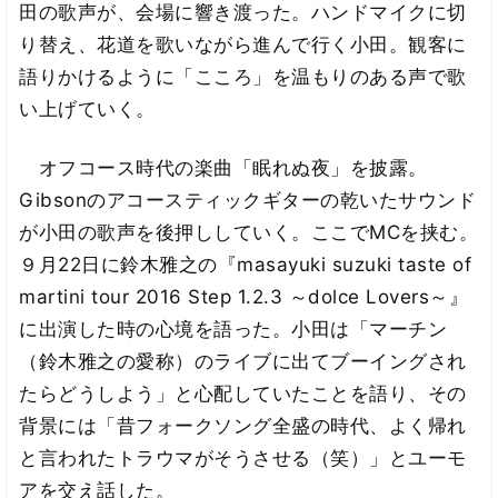
田の歌声が、会場に響き渡った。ハンドマイクに切
り替え、花道を歌いながら進んで行く小田。観客に
語りかけるように「こころ」を温もりのある声で歌
い上げていく。
オフコース時代の楽曲「眠れぬ夜」を披露。
Gibsonのアコースティックギターの乾いたサウンド
が小田の歌声を後押ししていく。ここでMCを挟む。
９月22日に鈴木雅之の『masayuki suzuki taste of
martini tour 2016 Step 1.2.3 ～dolce Lovers～』
に出演した時の心境を語った。小田は「マーチン
（鈴木雅之の愛称）のライブに出てブーイングされ
たらどうしよう」と心配していたことを語り、その
背景には「昔フォークソング全盛の時代、よく帰れ
と言われたトラウマがそうさせる（笑）」とユーモ
アを交え話した。