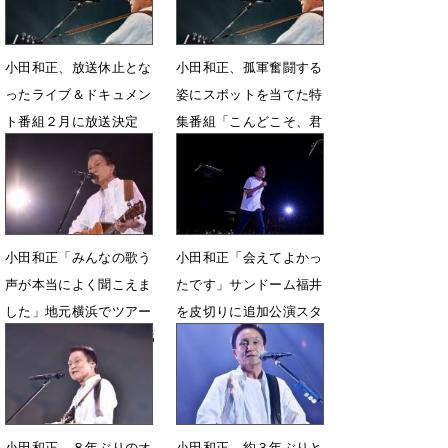
小田和正、放送休止とな
小田和正、孤軍奮闘する
ったライブ＆ドキュメン
姿にスポットを当てた特
ト番組２月に放送決定
集番組「こんどこそ、君
と!!」放送決定
1月11日 18時30分
11月21日 18時50分
小田和正「みんなの歌う
小田和正「会えてよかっ
声が本当によく聞こえま
たです」サンドーム福井
した」地元横浜でツアー
を皮切りに追加公演スタ
ファイナル トータル45
ート 新曲も初披露
万人を動員
5月3日 23時20分
8月3日 22時16分
小田和正、８年ぶりのオ
小田和正、約３年ぶりと