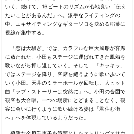
いく。続けて、16ビートのリズムが心地良い「伝え
たいことがあるんだ」へ。派手なライティングの
中、エキサイティングなギターソロを決める稲葉に
視線が集中する。
「恋は大騒ぎ」では、カラフルな巨大風船が客席
に放たれた。小田もステージに運ばれてきた風船を
歌いながら押し返していく。そして、「キラキラ」
ではステージを降り、客席を縫うように歌い歩いて
いく小田。天井のミラーボールが回転し、大ヒット
曲「ラブ・ストーリーは突然に」へ。小田の合図で
観客も大合唱。一つの場所にとどまることなく、観
客に会いに行くように歌い続ける姿は「君住む街
へ」へを体現しているようだった。
優雅な金原千恵子を筆頭としたストリングスサウ