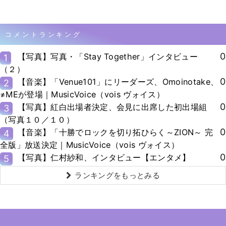
コメントランキング
0
【写真】写真・「Stay Together」インタビュー
1
（２）
0
【音楽】「Venue101」にリーダーズ、Omoinotake、
2
≠MEが登場｜MusicVoice（vois ヴォイス）
0
【写真】紅白出場者決定、会見に出席した初出場組
3
（写真１０／１０）
0
【音楽】「十勝でロックを切り拓ひらく～ZION～ 完
4
全版」放送決定｜MusicVoice（vois ヴォイス）
0
【写真】仁村紗和、インタビュー【エンタメ】
5
ランキングをもっとみる