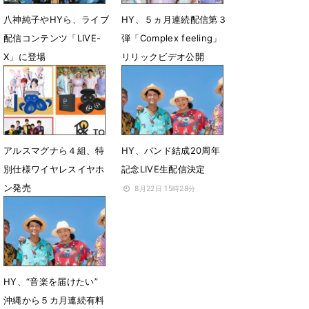
八神純子やHYら、ライブ
HY、５ヵ月連続配信第３
配信コンテンツ「LIVE-
弾「Complex feeling」
X」に登場
リリックビデオ公開
12月19日 16時07分
11月21日 17時30分
アルスマグナら４組、特
HY、バンド結成20周年
別仕様ワイヤレスイヤホ
記念LIVE生配信決定
ン発売
8月22日 15時28分
11月16日 15時06分
HY、“音楽を届けたい”
沖縄から５カ月連続有料