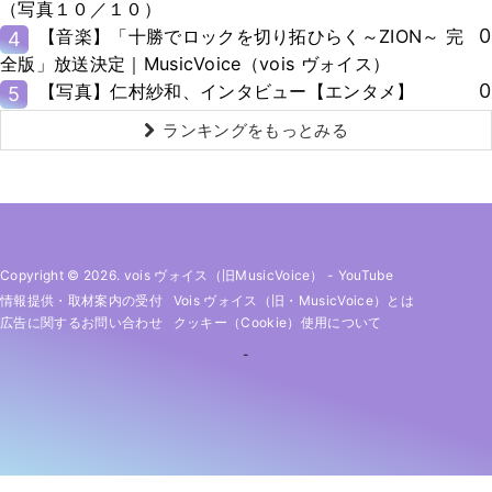
（写真１０／１０）
0
【音楽】「十勝でロックを切り拓ひらく～ZION～ 完
4
全版」放送決定｜MusicVoice（vois ヴォイス）
0
【写真】仁村紗和、インタビュー【エンタメ】
5
ランキングをもっとみる
Copyright © 2026. vois ヴォイス（旧MusicVoice）
-
YouTube
情報提供・取材案内の受付
Vois ヴォイス（旧・MusicVoice）とは
広告に関するお問い合わせ
クッキー（cookie）使用について
-