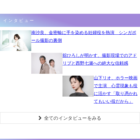
インタビュー
南沙良、金密輸に手を染める妊婦役を熱演 シンガポ
ール撮影の裏側
舘ひろしが明かす、撮影現場でのアド
リブと西野七瀬への絶大な信頼感
山下リオ、ホラー映画
で主演 心霊現象も役
に活かす「取り憑かれ
てもいい役だから」
全てのインタビューをみる