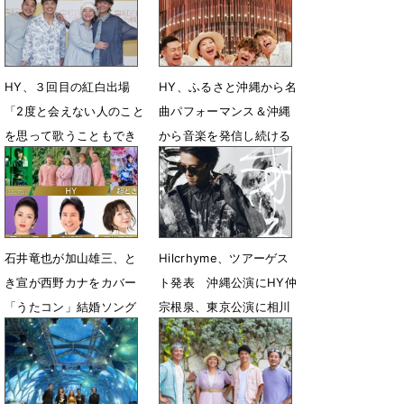
HY、３回目の紅白出場
HY、ふるさと沖縄から名
「2度と会えない人のこと
曲パフォーマンス＆沖縄
を思って歌うこともでき
から音楽を発信し続ける
る」名曲「366日」の変
理由に迫る
化
6月24日 17時00分
12月28日 18時13分
石井竜也が加山雄三、と
Hilcrhyme、ツアーゲス
き宣が西野カナをカバー
ト発表 沖縄公演にHY仲
「うたコン」結婚ソング
宗根泉、東京公演に相川
特集
七瀬が出演
6月5日 14時46分
12月16日 18時56分