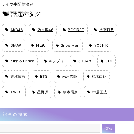
ライブ生配信決定
話題のタグ
6月5日 17時00分
AKB48
乃木坂46
BE:FIRST
指原莉乃
SMAP
NiziU
Snow Man
YOSHIKI
King & Prince
キンプリ
STU48
JO1
香取慎吾
BTS
米津玄師
柏木由紀
TWICE
星野源
橋本環奈
中居正広
記事の検索