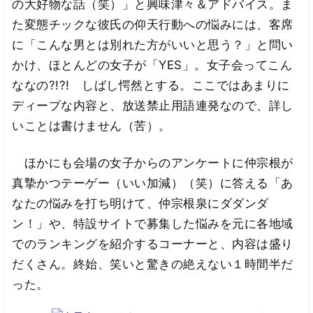
の大好物な話（笑）」と興味津々＆アドバイス。ま
た変態チックな彼氏の仰天行動への悩みには、客席
に「こんな男とは別れた方がいいと思う？」と問い
かけ、ほとんどの女子が「YES」。女子会ってこん
ななの?!?! しばし愕然とする。ここではあまりに
ディープな内容と、放送禁止用語連発なので、詳し
いことは書けません（苦）。
ほかにも会場の女子からのアンケートに仲宗根が
真摯かつテーゲー（いい加減）（笑）に答える「あ
なたの悩みを打ち明けて、仲宗根泉にダダンダ
ン！」や、特設サイトで募集した悩みを元に各地域
でのランキングを紹介するコーナーと、内容は盛り
だくさん。終始、笑いと驚きの絶えない１時間半だ
った。