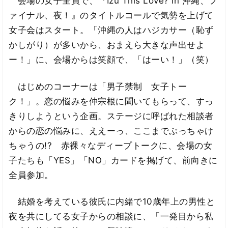
会場の女子全員で、『Izu This Love? in 沖縄、フ
ァイナル、夜！』のタイトルコールで気勢を上げて
女子会はスタート。「沖縄の人はハジカサー（恥ず
かしがり）が多いから、おまえら大きな声出せよ
ー！」に、会場からは笑顔で、「はーい！」（笑）
はじめのコーナーは「男子禁制 女子トー
ク！」。恋の悩みを仲宗根に聞いてもらって、すっ
きりしようという企画。ステージに呼ばれた相談者
からの恋の悩みに、ええーっ、ここまでぶっちゃけ
ちゃうの!? 赤裸々なディープトークに、会場の女
子たちも「YES」「NO」カードを掲げて、前向きに
全員参加。
結婚を考えている彼氏に内緒で10歳年上の男性と
夜を共にしてる女子からの相談に、「一発目から私