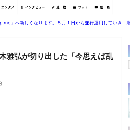
エンタメ
インタビュー
連 載
フォト
動 画
sjp.me」へ新しくなります。８月１日から並行運用していき
木雅弘が切り出した「今思えば乱
分