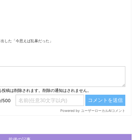
り出した「今思えば乱暴だった」
）
前後の記事