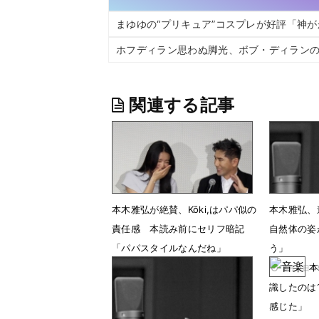
まゆゆの“プリキュア”コスプレが好評「神
ホフディラン思わぬ脚光、ボブ・ディラン
関連する記事
本木雅弘が絶賛、Kōki,はパパ似の
本木雅弘、
責任感 本読み前にセリフ暗記
自然体の姿
「パパスタイルなんだね」
う」
本
1月26日 08時33分
2月11日 
識したのは
感じた」