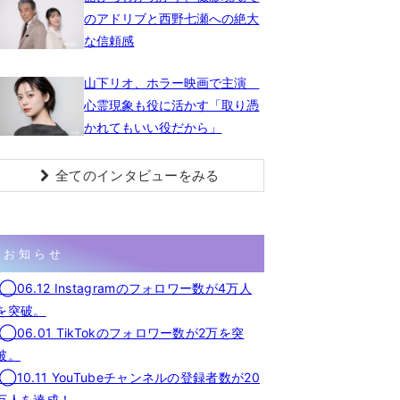
のアドリブと西野七瀬への絶大
な信頼感
山下リオ、ホラー映画で主演
心霊現象も役に活かす「取り憑
かれてもいい役だから」
全てのインタビューをみる
お知らせ
◯06.12 Instagramのフォロワー数が4万人
を突破。
◯06.01 TikTokのフォロワー数が2万を突
破。
◯10.11 YouTubeチャンネルの登録者数が20
万人を達成！