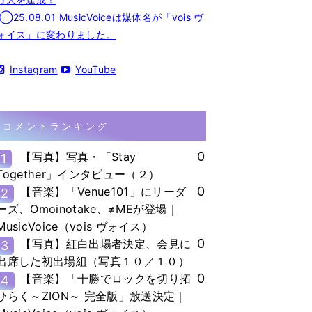
◯25.08.01 MusicVoiceは媒体名が「vois ヴ
ォイス」に変わりました。
Instagram
YouTube
コメントランキング
0
【写真】写真・「Stay
1
Together」インタビュー（２）
0
【音楽】「Venue101」にリーダ
2
ーズ、Omoinotake、≠MEが登場｜
MusicVoice（vois ヴォイス）
0
【写真】紅白出場者決定、会見に
3
出席した初出場組（写真１０／１０）
0
【音楽】「十勝でロックを切り拓
4
ひらく～ZION～ 完全版」放送決定｜