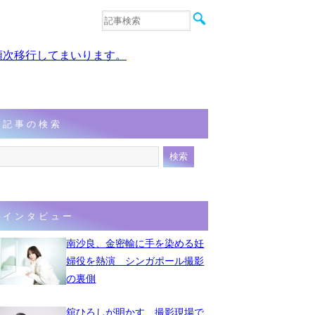
音楽
エンタメ
、順次移行してまいります。
インタビュー
動画
連載
フォト
記事の検索
インタビュー
南沙良、金密輸に手を染める妊
婦役を熱演 シンガポール撮影
の裏側
舘ひろしが明かす、撮影現場で