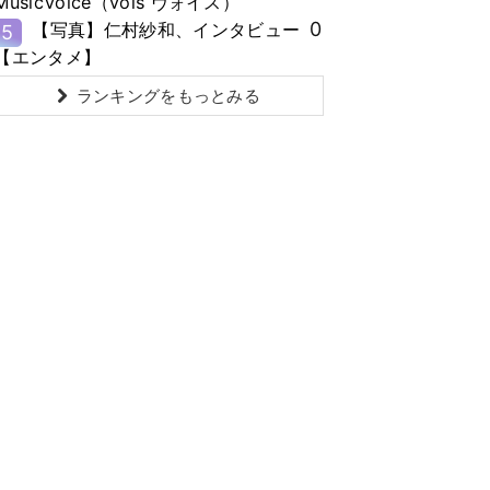
MusicVoice（vois ヴォイス）
0
【写真】仁村紗和、インタビュー
5
【エンタメ】
ランキングをもっとみる