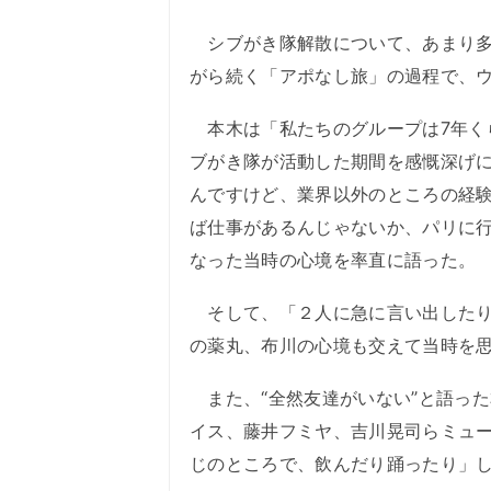
シブがき隊解散について、あまり多
がら続く「アポなし旅」の過程で、
本木は「私たちのグループは7年く
ブがき隊が活動した期間を感慨深げ
んですけど、業界以外のところの経
ば仕事があるんじゃないか、パリに
なった当時の心境を率直に語った。
そして、「２人に急に言い出したり
の薬丸、布川の心境も交えて当時を
また、“全然友達がいない”と語った
イス、藤井フミヤ、吉川晃司らミュ
じのところで、飲んだり踊ったり」