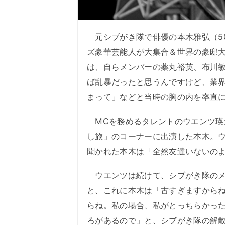
元シブがき隊で俳優の本木雅弘（50
ズ豪華芸能人が大集合＆世界の豪邸大
は、自らメンバーの薬丸裕英、布川
ば乱暴だったと思うんですけど、業
まって」などと当時の胸の内を率直
MCを務めるタレントのウエンツ瑛
し旅」のコーナーに出演した本木。
聞かれた本木は「全然友達いないの
ウエンツは続けて、シブがき隊のメ
と、これに本木は「古すぎますから
らね。私の場合、私がとっちらかっ
ろがあるので」と、シブがき隊の解