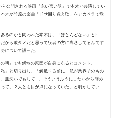
から公開される映画『永い言い訳』で本木と共演してい
。本木が竹原の楽曲「ドサ回り数え歌」をアカペラで歌
。
あるのかと問われた本木は、「ほとんどない」と回
子だから歌ダメだと思って役者の方に専念してるんです
自身について語った。
コの朝』でも解散の原因が自身にあるとコメント。
は私」と切り出し、「解散する前に、私が業界そのもの
て、皿洗いでもして…。そういうふうにしたいから辞め
あって、２人とも目が点になっていた」と明かしてい