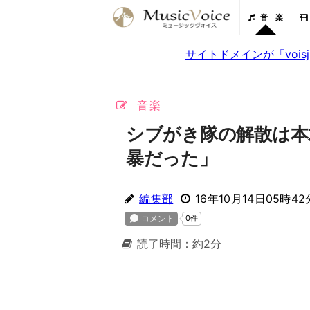
音 楽
サイトドメインが「voi
音楽
シブがき隊の解散は本
暴だった」
編集部
16年10月14日05時42
読了時間：約2分