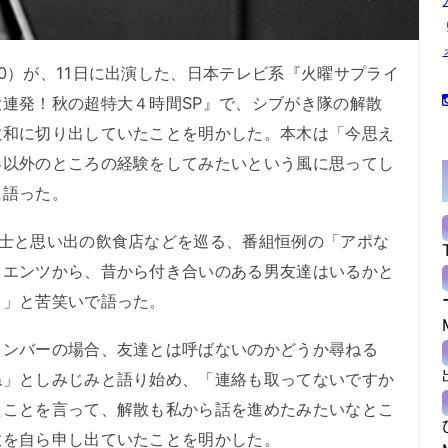
）が、11日に出演した、日本テレビ系『火曜サプライ
連発！秋の超特大４時間SP』で、シブがき隊の解散
敏和に切り出していたことを明かした。本木は「今思え
界以外のところの経験をしてみたいという風に思ってし
に語った。
士と思い出の飲食店などを巡る、番組恒例の「アポな
ウエンツから、昔から付き合いのある男友達はいるかと
よ」と苦笑いで語った。
ンバーの場合、友達とは呼ばないのかどうか尋ねる
ね」としみじみと語り始め、「連絡も取ってないですか
たことを言って、解散も私から話を進めたみたいなとこ
散を自ら申し出ていたことを明かした。