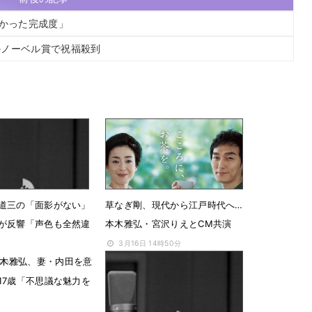
がかった完成度」
のノーベル賞で祝福殺到
道三の「面影がない」
草なぎ剛、現代から江戸時代へ…
が反響「声色も全然違
本木雅弘・宮沢りえとCM共演
3月16日 14時50分
木雅弘、妻・内田を意
09時22分
17歳「不思議な魅力を