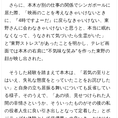
さらに、本木が別の仕事の関係でシンガポールに
居た際、「映画のことを考えなきゃいけないとき
に、『4時ですよーだ』に戻らなきゃいけない、東
野さんに会わなきゃいけないと思うと、本当に眠れ
なくなって、うなされて気づいたら生霊がいた」
と“東野ストレス”があったことを明かし、テレビ画
面では本木の右肩に″不気味な笑み″を作った東野の
顔が映し出された。
そうした経験を踏まえて本木は、「若気の至りと
はいえ、失礼な態度をとっていたことをお詫びした
い」と自身の立ち居振る舞いについても反省してい
る様子。そのうえで、「あの頃、見せつけられた人
間の非情さというか、そういったものがその後の私
の役者人生に良い引き出しとなって定着した」とポ