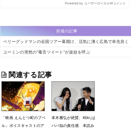
前後の記事
ベリーグッドマンの全国ツアー幕開け、活気に沸く広島で幸先良く
ユーミンの突然の“毒舌ツイート”が波紋を呼ぶ
関連する記事
「映画 えんとつ町のプペ
本木雅弘が絶賛、Kōki,は
ル」ボイスキャストのア
パパ似の責任感 本読み