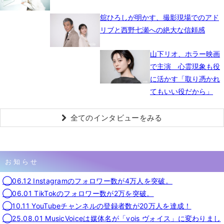
舘ひろしが明かす、撮影現場でのアド
リブと西野七瀬への絶大な信頼感
山下リオ、ホラー映画
で主演 心霊現象も役
に活かす「取り憑かれ
てもいい役だから」
全てのインタビューをみる
お知らせ
◯06.12 Instagramのフォロワー数が4万人を突破。
◯06.01 TikTokのフォロワー数が2万を突破。
◯10.11 YouTubeチャンネルの登録者数が20万人を達成！
◯25.08.01 MusicVoiceは媒体名が「vois ヴォイス」に変わりまし