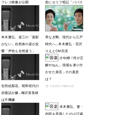
フレコ映像が公開
前にセリフ暗記「パパス
タイルなんだね」
3月22日 19時14分
1月26日 08時33分
本木雅弘、道三の「面影
草なぎ剛、現代から江戸
がない」自然体の姿が反
時代へ…本木雅弘・宮沢
響「声色も全然違う」
りえとCM共演
さや姉「何が正
2月11日 09時22分
3月16日 14時50分
解やねん」現場を凍り付
かせた発言…その真意
は？
生田絵梨花、昭和世代の
3月29日 06時30分
自慢話が嫌…梅沢富美雄
は不機嫌
本木雅弘、妻・
4月25日 06時40分
内田を意識したのは17歳