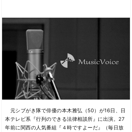
元シブがき隊で俳優の本木雅弘（50）が16日、日
本テレビ系『行列のできる法律相談所』に出演。27
年前に関西の人気番組『４時ですよーだ』（毎日放