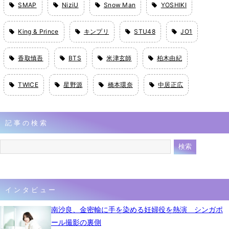
SMAP
NiziU
Snow Man
YOSHIKI
King & Prince
キンプリ
STU48
JO1
香取慎吾
BTS
米津玄師
柏木由紀
TWICE
星野源
橋本環奈
中居正広
記事の検索
インタビュー
南沙良、金密輸に手を染める妊婦役を熱演 シンガポ
ール撮影の裏側