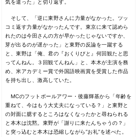
気を遣った」と切り返す。
そして、「逆に東野さんに力量がなかった。ツッ
コミ返す力量がなかったんです。東京に来て認めら
れたのは今田さんの方が早かったじゃないですか、
芽が出るのが遅かった」と東野の反論を一蹴する
と、東野は「俺、君の『おくりびと』何回観たと思
ってんねん。３回観てんねん」と、本木が主演を務
め、米アカデミー賞で外国語映画賞を受賞した作品
を持ち出し、激高していた。
MCのフットボールアワー・後藤輝基から「年齢を
重ねて、今はもう大丈夫になっている？」と東野と
の対面に臆するところはなくなったかと尋ねられる
と本木は沈黙。東野が「謝りに来たんちゃうの？」
と突っ込むと本木は恐縮しながら”お礼”を述べた。