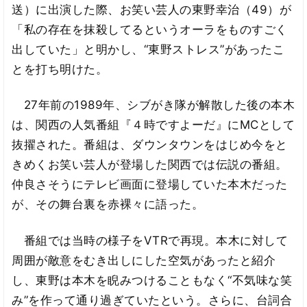
送）に出演した際、お笑い芸人の東野幸治（49）が
「私の存在を抹殺してるというオーラをものすごく
出していた」と明かし、“東野ストレス”があったこ
とを打ち明けた。
27年前の1989年、シブがき隊が解散した後の本木
は、関西の人気番組『４時ですよーだ』にMCとして
抜擢された。番組は、ダウンタウンをはじめ今をと
きめくお笑い芸人が登場した関西では伝説の番組。
仲良さそうにテレビ画面に登場していた本木だった
が、その舞台裏を赤裸々に語った。
番組では当時の様子をVTRで再現。本木に対して
周囲が敵意をむき出しにした空気があったと紹介
し、東野は本木を睨みつけることもなく“不気味な笑
み”を作って通り過ぎていたという。さらに、台詞合