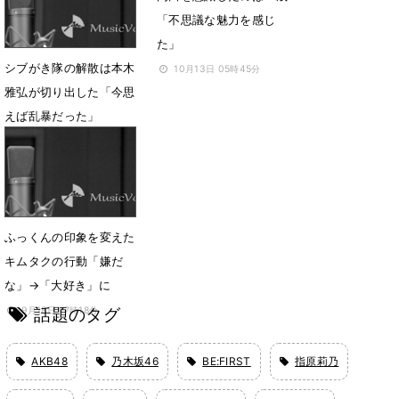
「不思議な魅力を感じ
た」
シブがき隊の解散は本木
10月13日 05時45分
雅弘が切り出した「今思
えば乱暴だった」
10月14日 05時42分
ふっくんの印象を変えた
キムタクの行動「嫌だ
な」→「大好き」に
話題のタグ
9月18日 17時18分
AKB48
乃木坂46
BE:FIRST
指原莉乃