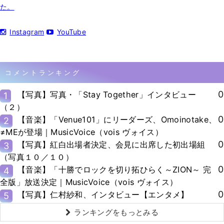
た。
Instagram
YouTube
コメントランキング
0
【写真】写真・「Stay Together」インタビュー
1
（２）
0
【音楽】「Venue101」にリーダーズ、Omoinotake、
2
≠MEが登場｜MusicVoice（vois ヴォイス）
0
【写真】紅白出場者決定、会見に出席した初出場組
3
（写真１０／１０）
0
【音楽】「十勝でロックを切り拓ひらく～ZION～ 完
4
全版」放送決定｜MusicVoice（vois ヴォイス）
0
【写真】仁村紗和、インタビュー【エンタメ】
5
ランキングをもっとみる